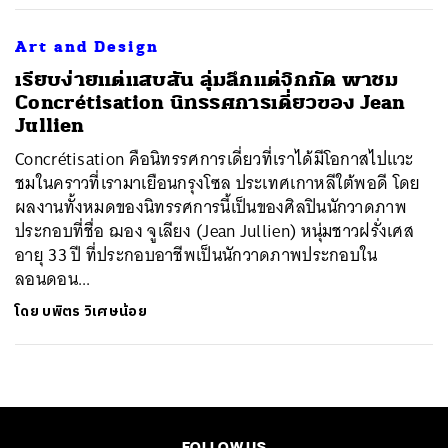
Art and Design
ค้นหา
เรียบง่ายแต่แสบสัน ลุ่มลึกแต่จิกกัด พาชม
SHARE
TWEET
LINE
EMAIL
Concrétisation นิทรรศการเดี่ยวของ Jean
Jullien
Concrétisation คือนิทรรศการเดี่ยวที่เราได้มีโอกาสไปแวะ
ชมในคราวที่เรามาเยือนกรุงโซล ประเทศเกาหลีใต้พอดี โดย
ผลงานทั้งหมดของนิทรรศการนี้เป็นของศิลปินนักวาดภาพ
ประกอบที่ชื่อ ฌอง จูเลียง (Jean Jullien) หนุ่มชาวฝรั่งเศส
อายุ 33 ปี ที่ประกอบอาชีพเป็นนักวาดภาพประกอบใน
ลอนดอน...
โดย
บพิตร วิเศษน้อย
FOLLOW US