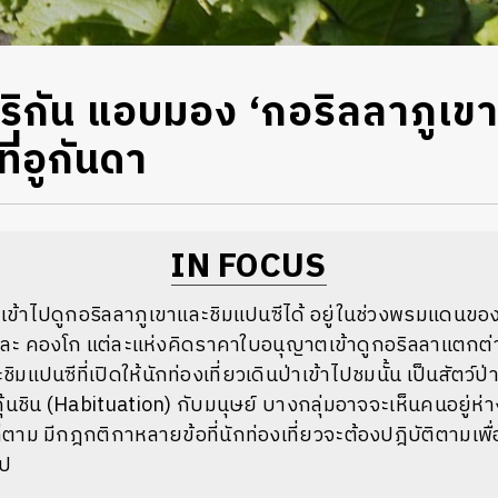
ฟริกัน แอบมอง ‘กอริลลาภูเขา
ที่อูกันดา
IN FOCUS
ถเข้าไปดูกอริลลาภูเขาและชิมแปนซีได้ อยู่ในช่วงพรมแดนข
 และ คองโก แต่ละแห่งคิดราคาใบอนุญาตเข้าดูกอริลลาแตกต่
ิมแปนซีที่เปิดให้นักท่องเที่ยวเดินป่าเข้าไปชมนั้น เป็นสัตว์ป
้นชิน (Habituation) กับมนุษย์ บางกลุ่มอาจจะเห็นคนอยู่ห่างๆ
็ตาม มีกฎกติกาหลายข้อที่นักท่องเที่ยวจะต้องปฎิบัติตามเพื่
ไป