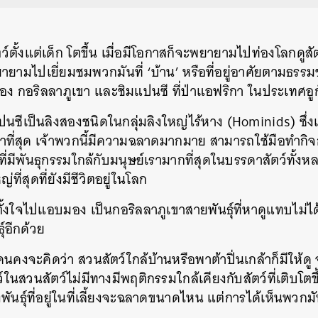
ตั้งแต่เด็ก โตขึ้น เมื่อมีโอกาสก็จะพยายามไปท่องโลกดูสัตว
ายามไปเยี่ยมชมพวกมันที่ ‘บ้าน’ หรือที่อยู่อาศัยตามธรรมช
ั้งสอง กอริลลาภูเขา และชิมแปนซี ที่ป่าแอฟริกา ในประเทศอู
ซีเป็นลิงสองชนิดในกลุ่มลิงใหญ่ไร้หาง (Hominids) ซึ่งเป็
าที่สุด เจ้าพวกนี้มีความฉลาดมากมาย สามารถใช้มือทำกิจ
์ที่มีพันธุกรรมใกล้กับมนุษย์เรามากที่สุดในบรรดาสัตว์ทั้ง
ที่สุดที่ยังมีชีวิตอยู่ในโลก
ตั้งใจไปแอบมอง เป็นกอริลลาภูเขาสายพันธุ์ที่หาดูแทบไม่ไ
ุ์อีกด้วย
คนคงจะคิดว่า สวนสัตว์ใกล้บ้านหรือพาต้าปิ่นเกล้าก็มีให้
์ในสวนสัตว์ไม่มีทางมีพฤติกรรมใกล้เคียงกับสัตว์ที่เติบโต
งพันธุ์ที่อยู่ในที่เลี้ยงจะฉลาดขนาดไหน แต่การได้เห็นพวกมัน