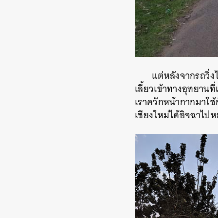
แต่หลังจากรถวิ่ง
เลี้ยวเข้าทางอุทยานท
เราควักหน้ากากมาใช้ก
เชียงใหม่ได้อิจฉาไป