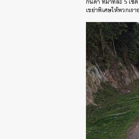
กันดา ที่มาทีละ 5 เซ็
เขย่าพิเศษให้พวกเรา