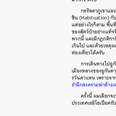
กอริลลาภูเขาและช
ชิน (Habituation) กับ
แต่อย่างไรก็ตาม พื้นที
ของสัตว์ป่าอย่างแท้จร
พวกนี้ และมีกฎกติกาอ
เกินไป และด้วยเหตุผล
ท่องเที่ยวได้ครับ
การเดินทางไปอูกั
เมืองหลวงของอูกันดาค
รวันดาแทน เพราะจากตร
รำลึกสงครามฆ่าล้างเผ
ครั้งนี้ ผมเลือก
ประเทศเอธิโอเปียครั
ค้