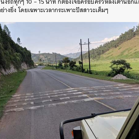
ต นั่งรถทุกๆ 10 – 15 นาที ก็ต้องเจอครอบครัวหลังเต่านี่อี
อย่างยิ่ง โดยเฉพาะเวลากระเพาะปัสสาวะเต็มๆ