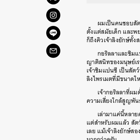
ผมเป็นคนชอบสัตว์
ตั้งแต่สมัยเด็ก และพย
ก็ถึงคิวเจ้าลิงยักษ์ท
กอริลลาและชิมแปน
ญาติสนิทของมนุษย์เร
เจ้าชิมแปนซี เป็นสัตว
ลิงไพรเมตที่มีขนาดใหญ่
เจ้ากอริลลาที่ผม
ความเสี่ยงใกล้สูญพันธ
เล่ามาแค่นี้หลาย
แต่สำหรับผมแล้ว สัตว
เลย แม้เจ้าลิงยักษ์สอ
มากกว่าครับ