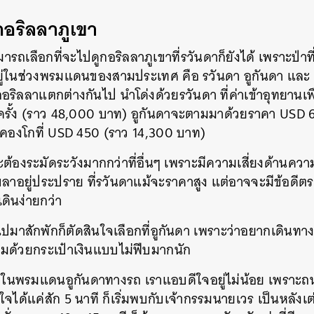
SHARE
TWEET
LINE
EMAIL
กอริลลาภูเขา
ารถเลือกที่จะไปดูกอริลลาภูเขาที่รวันดาก็ยังได้ เพราะป่าท
 อยู่ในช่วงพรมแดนของสามประเทศ คือ รวันดา อูกันดา และ
ริลลาแตกต่างกันไป นำโด่งด้วยรวันดา ที่ค่าเข้าอุทยานเพื
ครั้ง (ราว 48,000 บาท) อูกันดาจะตามมาด้วยราคา USD 
ย คองโกที่ USD 450 (ราว 14,300 บาท)
ต้องระมัดระวังมากกว่าที่อื่นๆ เพราะมีความเสี่ยงด้านคว
อยู่ประปราย ที่รวันดาแม้จะราคาสูง แต่อาจจะมีข้อดีตรงท
เดินง่ายกว่า
ปมาสักพักก็ตัดสินใจเลือกที่อูกันดา เพราะว่าอยากเดินทา
อมด้วยกระเป๋าเงินแบบไม่ฟีบมากนัก
ไปในพรมแดนอูกันดาทางรถ เราแอบดีใจอยู่ไม่น้อย เพรา
ดีใจได้แค่สัก 5 นาที ก็เริ่มพบกับเจ้ากรรมนายเวร เป็นหลั