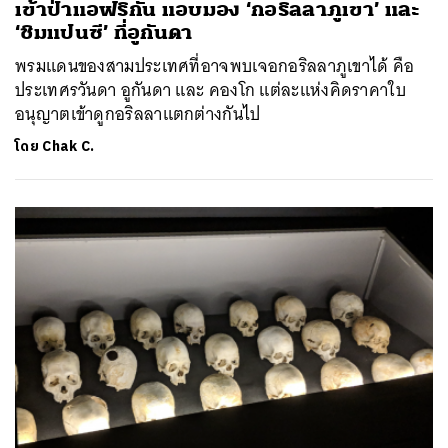
เข้าป่าแอฟริกัน แอบมอง ‘กอริลลาภูเขา’ และ
‘ชิมแปนซี’ ที่อูกันดา
พรมแดนของสามประเทศที่อาจพบเจอกอริลลาภูเขาได้ คือ
ประเทศรวันดา อูกันดา และ คองโก แต่ละแห่งคิดราคาใบ
อนุญาตเข้าดูกอริลลาแตกต่างกันไป
โดย
Chak C.