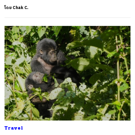
โดย
Chak C.
ค้นหา
SHARE
TWEET
LINE
EMAIL
Travel