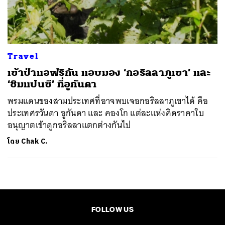
ค้นหา
SHARE
TWEET
LINE
EMAIL
Travel
เข้าป่าแอฟริกัน แอบมอง ‘กอริลลาภูเขา’ และ
‘ชิมแปนซี’ ที่อูกันดา
พรมแดนของสามประเทศที่อาจพบเจอกอริลลาภูเขาได้ คือ
ประเทศรวันดา อูกันดา และ คองโก แต่ละแห่งคิดราคาใบ
อนุญาตเข้าดูกอริลลาแตกต่างกันไป
โดย
Chak C.
FOLLOW US