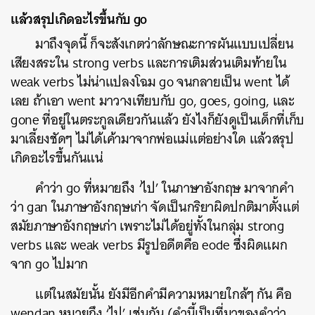
แล้วสรุปเกิดอะไรขึ้นกับ go
มาถึงจุดนี้ ก็จะสังเกตว่าลักษณะการผันแบบเปลี่ยน
เสียงสระใน strong verbs และการเติมส่วนเติมท้ายใน
weak verbs ไม่น่าแปลงโฉม go จนกลายเป็น went ได้
เลย ถ้าเอา went มาวางเทียบกับ go, goes, going, และ
gone ที่อยู่ในตระกูลเดียวกันแล้ว ยังไงก็ยังดูเป็นเด็กที่เก็บ
มาเลี้ยงชัดๆ ไม่ได้เค้ามาจากพ่อแม่แต่อย่างใด แล้วสรุป
เกิดอะไรขึ้นกันแน่
คำว่า go ที่หมายถึง ‘ไป’ ในภาษาอังกฤษ มาจากคำ
ว่า gan ในภาษาอังกฤษเก่า จัดเป็นกริยาผิดปกติมาตั้งแต่
สมัยภาษาอังกฤษเก่า เพราะไม่ได้อยู่ทั้งในกลุ่ม strong
verbs และ weak verbs มีรูปอดีตคือ eode ซึ่งผิดแผก
จาก go ไปมาก
แต่ในสมัยนั้น ยังมีอีกคำมีความหมายใกล้ๆ กัน คือ
wendan หมายถึง ‘ไป’ เช่นกัน (คำนี้เป็นที่มาของคำว่า