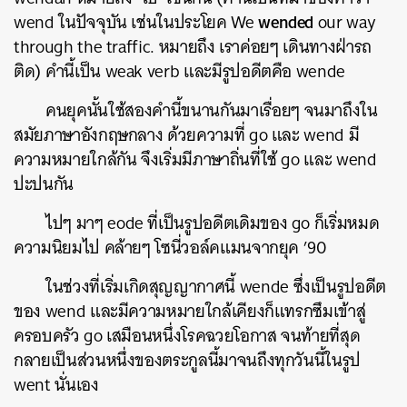
wended
wend ในปัจจุบัน เช่นในประโยค We
our way
ค้นหา
through the traffic. หมายถึง เราค่อยๆ เดินทางฝ่ารถ
SHARE
TWEET
LINE
EMAIL
ติด) คำนี้เป็น weak verb และมีรูปอดีตคือ wende
คนยุคนั้นใช้สองคำนี้ขนานกันมาเรื่อยๆ จนมาถึงใน
สมัยภาษาอังกฤษกลาง ด้วยความที่ go และ wend มี
ความหมายใกล้กัน จึงเริ่มมีภาษาถิ่นที่ใช้ go และ wend
ปะปนกัน
ไปๆ มาๆ eode ที่เป็นรูปอดีตเดิมของ go ก็เริ่มหมด
ความนิยมไป คล้ายๆ โซนี่วอล์คแมนจากยุค ’90
ในช่วงที่เริ่มเกิดสุญญากาศนี้ wende ซึ่งเป็นรูปอดีต
ของ wend และมีความหมายใกล้เคียงก็แทรกซึมเข้าสู่
ครอบครัว go เสมือนหนึ่งโรคฉวยโอกาส จนท้ายที่สุด
กลายเป็นส่วนหนึ่งของตระกูลนี้มาจนถึงทุกวันนี้ในรูป
went นั่นเอง