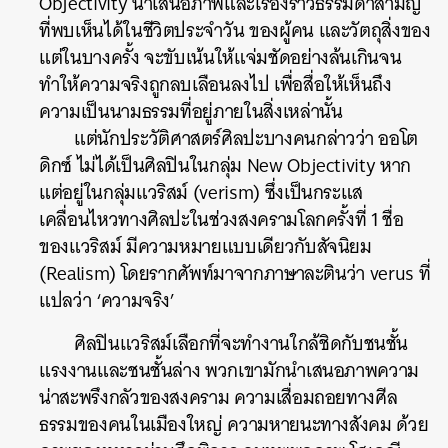
Objectivity นำเสนอภาพและเรื่องราวธรรมดาสามัญ
ที่พบเห็นได้ในชีวิตประจำวัน ของผู้คน และวัตถุสิ่งของ
แต่ในบางครั้ง จะขับเน้นให้แจ่มชัดอย่างล้นเกินจน
ทำให้ความจริงถูกลบเลือนลงไป เพื่อสื่อให้เห็นถึง
ความเป็นนามธรรมที่อยู่ภายในสิ่งเหล่านั้น
แต่นักประวัติศาสตร์ศิลปะบางคนกล่าวว่า ออโต
ดิกซ์ ไม่ได้เป็นศิลปินในกลุ่ม New Objectivity หาก
แต่อยู่ในกลุ่มแวริสม์ (verism) ซึ่งเป็นกระแส
เคลื่อนไหวทางศิลปะในช่วงสงครามโลกครั้งที่ 1 ชื่อ
ของแวริสม์ มีความหมายแบบเดียวกับสัจนิยม
(Realism) โดยรากศัพท์มาจากภาษาละตินว่า verus ที่
แปลว่า ‘ความจริง’
ศิลปินแวริสม์เลือกที่จะทำงานใกล้ชิดกับชนชั้น
แรงงานและชนชั้นล่าง พวกเขามักนำเสนอภาพความ
น่าสะพรึงกลัวของสงคราม ความเสื่อมถอยทางศีล
ธรรมของคนในเมืองใหญ่ ความหายนะทางสังคม ด้วย