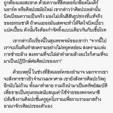
ถูกต้องและสะอาด ด้วยความที่ฮิตเลอร์เกลียดโมเดิร์
นอาร์ต หรือศิลปะสมัยใหม่ เขากล่าวว่าศิลปะเหล่านั้น
บิดเบือนความเป็นจริง มองไม่เห็นสีสันรูปทรงที่แท้จริง
ของธรรมชาติ ถ้าคนเยอรมันเสพจะทำให้จิตใจบิดเบี้ยว
แปดเปื้อน ดังนั้นจึงต้องกำจัดทิ้งแบบเดียวกันกับเชื้อโรค
เขากล่าวถึงเรื่องนี้ในสุนทรพจน์ของเขาว่า “จากนี้ไป
เราจะเริ่มต้นทำสงครามอย่างไม่หยุดหย่อน สงครามแห่ง
การชำระล้าง สงครามที่จะไล่ล่าทำลายล้างอะไรก็ตามที่จะ
มาเป็นปฏิปักษ์ต่อศิลปะของเรา”
ด้วยเหตุนี้ ในช่วงที่ฮิตเลอร์ครองอำนาจ นอกจากเขา
จะสังหารชาวยิวจำนวนมหาศาล เขายังสังหารศิลปะวัตถุ
อีกนับไม่ถ้วน ทั้งเผาทำลาย รวมถึงนำมาเป็นทรัพย์สมบัติ
เพื่อขายเป็นทุนรอนสนับสนุนค่าใช้จ่ายของพรรคนาซี
ปล้นชิงงานศิลปะชั้นครูยุคโบราณเพื่อรวบรวมมาสร้าง
อาณาจักรศิลปะของตัวเอง