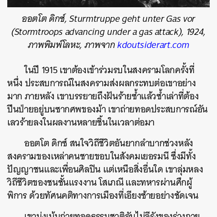
ออตโต ดิกซ์, Sturmtruppe geht unter Gas vor
(Stormtroops advancing under a gas attack), 1924,
ภาพพิมพ์โลหะ, ภาพจาก
kdoutsiderart.com
ในปี 1915 เขาต้องเข้าร่วมรบในสงครามโลกครั้งที่
หนึ่ง ประสบการณ์ในสงครามส่งผลกระทบต่อเขาอย่าง
มาก ภายหลัง เขาบรรยายถึงฝันร้ายซ้ำแล้วซ้ำเล่าที่ต้อง
ปีนป่ายอยู่บนซากศพของม้า เขาถ่ายทอดประสบการณ์อัน
เลวร้ายลงในผลงานหลายชิ้นในเวลาต่อมา
ออตโต ดิกซ์ สนใจวิถีชีวิตอันยากลำบากช่วงหลัง
สงครามของเหล่าคนชายขอบในสังคมเยอรมนี ซึ่งมีทั้ง
ปัญญาชนและเพื่อนศิลปิน แต่เหนือสิ่งอื่นใด เขาลุ่มหลง
วิถีชีวิตของชนชั้นแรงงาน โสเภณี และทหารผ่านศึกผู้
พิการ ด้วยทัศนคติทางการเมืองที่เอียงซ้ายอย่างชัดเจน
เขามุ่งเน้นถ่ายทอดธรรมชาติอันไม่จีรังของร่างกาย