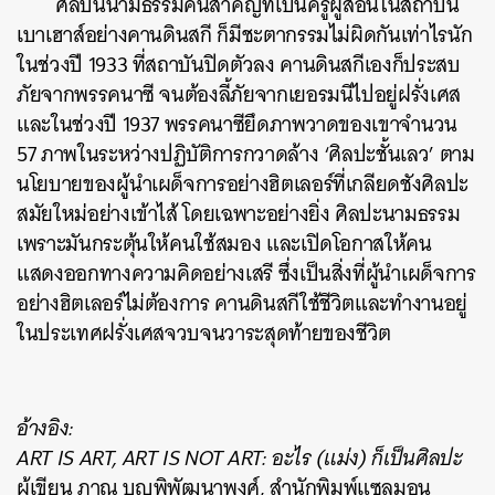
ศิลปินนามธรรมคนสำคัญที่เป็นครูผู้สอนในสถาบัน
เบาเฮาส์อย่างคานดินสกี ก็มีชะตากรรมไม่ผิดกันเท่าไรนัก
ในช่วงปี 1933 ที่สถาบันปิดตัวลง คานดินสกีเองก็ประสบ
ภัยจากพรรคนาซี จนต้องลี้ภัยจากเยอรมนีไปอยู่ฝรั่งเศส
และในช่วงปี 1937 พรรคนาซียึดภาพวาดของเขาจำนวน
57 ภาพในระหว่างปฏิบัติการกวาดล้าง ‘ศิลปะชั้นเลว’ ตาม
นโยบายของผู้นำเผด็จการอย่างฮิตเลอร์ที่เกลียดชังศิลปะ
สมัยใหม่อย่างเข้าไส้ โดยเฉพาะอย่างยิ่ง ศิลปะนามธรรม
เพราะมันกระตุ้นให้คนใช้สมอง และเปิดโอกาสให้คน
แสดงออกทางความคิดอย่างเสรี ซึ่งเป็นสิ่งที่ผู้นำเผด็จการ
อย่างฮิตเลอร์ไม่ต้องการ คานดินสกีใช้ชีวิตและทำงานอยู่
ในประเทศฝรั่งเศสจวบจนวาระสุดท้ายของชีวิต
อ้างอิง:
ART IS ART, ART IS NOT ART: อะไร (แม่ง) ก็เป็นศิลปะ
ผู้เขียน ภาณุ บุญพิพัฒนาพงศ์, สำนักพิมพ์แซลมอน