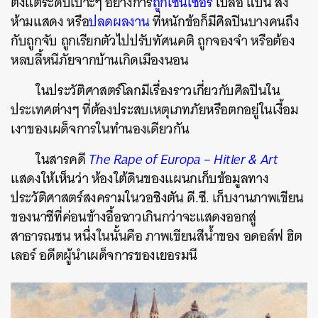
ตั้งแต่ระดับเบาะๆ อย่างการ
ถูกเซ็นเซอร์
เบลอ แบน สั่ง
ห้ามแสดง หรือ
ปลดผลงาน
ที่หนักข้อก็มีศิลปินบางคนถึง
กับถูกจับ ถูกเรียกตัวไปปรับทัศนคติ ถูกจองจำ หรือต้อง
หลบลี้หนีภัยจากบ้านเกิดเมืองนอน
ในประวัติศาสตร์โลกมีเรื่องราวเกี่ยวกับศิลปินใน
ประเทศต่างๆ ที่ต้องประสบเหตุเภทภัยหรือตกอยู่ในเงื้อม
เงาของเผด็จการในทำนองเดียวกัน
ในสารคดี
The Rape of Europa – Hitler & Art
แสดงให้เห็นว่า ห้องใต้ดินของแผนกเก็บข้อมูลทาง
ประวัติศาสตร์สงครามในวอชิงตัน ดี.ซี. เก็บงานภาพเขียน
ของนาซีที่ค่อนข้างอื้อฉาวเกินกว่าจะแสดงออกสู่
สาธารณชน หนึ่งในนั้นคือ ภาพเขียนสีน้ำของ อดอล์ฟ ฮิต
เลอร์ อดีตผู้นำเผด็จการของเยอรมนี