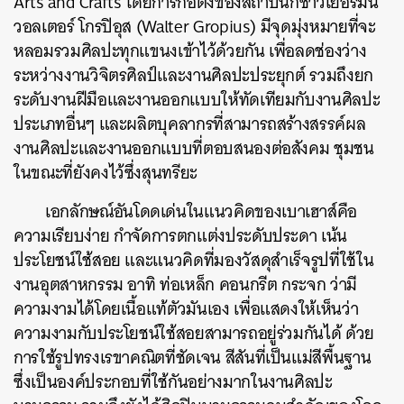
Arts and Crafts โดยการก่อตั้งของสถาปนิกชาวเยอรมัน
วอลเตอร์ โกรปิอุส (Walter Gropius) มีจุดมุ่งหมายที่จะ
หลอมรวมศิลปะทุกแขนงเข้าไว้ด้วยกัน เพื่อลดช่องว่าง
ระหว่างงานวิจิตรศิลป์และงานศิลปะประยุกต์ รวมถึงยก
ระดับงานฝีมือและงานออกแบบให้ทัดเทียมกับงานศิลปะ
ประเภทอื่นๆ และผลิตบุคลากรที่สามารถสร้างสรรค์ผล
งานศิลปะและงานออกแบบที่ตอบสนองต่อสังคม ชุมชน
ในขณะที่ยังคงไว้ซึ่งสุนทรียะ
เอกลักษณ์อันโดดเด่นในแนวคิดของเบาเฮาส์คือ
ความเรียบง่าย กำจัดการตกแต่งประดับประดา เน้น
ประโยชน์ใช้สอย และแนวคิดที่มองวัสดุสำเร็จรูปที่ใช้ใน
งานอุตสาหกรรม อาทิ ท่อเหล็ก คอนกรีต กระจก ว่ามี
ความงามได้โดยเนื้อแท้ตัวมันเอง เพื่อแสดงให้เห็นว่า
ความงามกับประโยชน์ใช้สอยสามารถอยู่ร่วมกันได้ ด้วย
การใช้รูปทรงเรขาคณิตที่ชัดเจน สีสันที่เป็นแม่สีพื้นฐาน
ซึ่งเป็นองค์ประกอบที่ใช้กันอย่างมากในงานศิลปะ