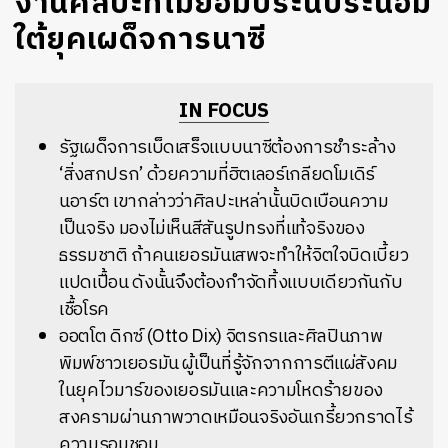
​งานศิลปะที่ไม่ยอมประนีประนอม
ใต้ยุคเผด็จการนาซี
IN FOCUS
รัฐเผด็จการเบ็ดเสร็จแบบนาซีต้องการชำระล้าง
‘สิ่งสกปรก’ ด้วยความที่ฮิตเลอร์เกลียดโมเดิร์
นอาร์ต เขากล่าวว่าศิลปะเหล่านั้นบิดเบือนความ
เป็นจริง มองไม่เห็นสีสันรูปทรงที่แท้จริงของ
ธรรมชาติ ถ้าคนเยอรมันเสพจะทำให้จิตใจบิดเบี้ยว
แปดเปื้อน ดังนั้นจึงต้องกำจัดทิ้งแบบเดียวกันกับ
เชื้อโรค
ออตโต ดิกซ์ (Otto Dix) จิตรกรและศิลปินภาพ
พิมพ์ชาวเยอรมัน ผู้เป็นที่รู้จักจากการตีแผ่สังคม
ในยุคไวมาร์ของเยอรมันและความโหดร้ายของ
สงครามผ่านภาพวาดเหมือนจริงอันเกรี้ยวกราดไร้
ความรอมชอม