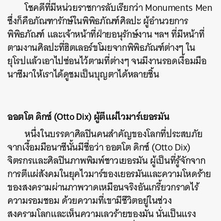
โชคดีที่มีหน่วยราชการลับเรียกว่า Monuments Men
ซึ่งก็คือภัณฑารักษ์ในพิพิธภัณฑ์ศิลปะ ผู้อำนวยการ
พิพิธภัณฑ์ และเจ้าหน้าที่ฝ่ายอนุรักษ์งาน ฯลฯ ที่มีหน้าที่
ตามงานศิลปะที่ฮิตเลอร์ขโมยจากพิพิธภัณฑ์ต่างๆ ใน
ยุโรปแล้วเอาไปซ่อนไว้ตามที่ต่างๆ จนมีงานรอดเงื้อมมือ
นาซีมาให้เราได้ดูชมเป็นบุญตาได้หลายชิ้น
ออตโต ดิกซ์ (Otto Dix) ผู้ตีแผ่ไวมาร์เยอรมัน
หนึ่งในบรรดาศิลปินคนสำคัญของโลกที่ประสบภัย
จากเงื้อมมือนาซีนั้นมีชื่อว่า ออตโต ดิกซ์ (Otto Dix)
จิตรกรและศิลปินภาพพิมพ์ชาวเยอรมัน ผู้เป็นที่รู้จักจาก
การตีแผ่สังคมในยุคไวมาร์ของเยอรมันและความโหดร้าย
ของสงครามผ่านภาพวาดเหมือนจริงอันเกรี้ยวกราดไร้
ความรอมชอม ด้วยความที่เขามีชีวิตอยู่ในช่วง
สงครามโลกและเห็นความเลวร้ายของมัน นั่นเป็นแรง