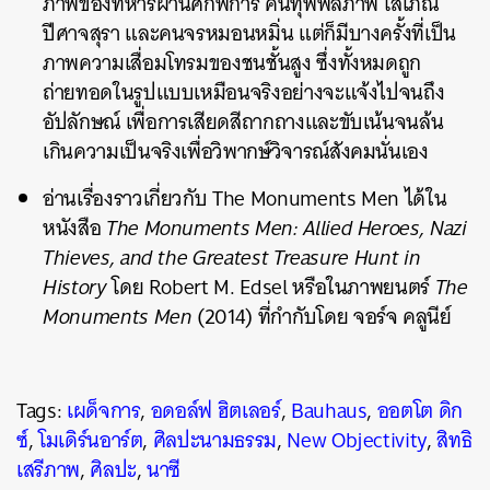
ภาพของทหารผ่านศึกพิการ คนทุพพลภาพ โสเภณี
ปีศาจสุรา และคนจรหมอนหมิ่น แต่ก็มีบางครั้งที่เป็น
ภาพความเสื่อมโทรมของชนชั้นสูง ซึ่งทั้งหมดถูก
ถ่ายทอดในรูปแบบเหมือนจริงอย่างจะแจ้งไปจนถึง
อัปลักษณ์ เพื่อการเสียดสีถากถางและขับเน้นจนล้น
เกินความเป็นจริงเพื่อวิพากษ์วิจารณ์สังคมนั่นเอง
อ่านเรื่องราวเกี่ยวกับ The Monuments Men ได้ใน
หนังสือ
The Monuments Men: Allied Heroes, Nazi
Thieves, and the Greatest Treasure Hunt in
History
โดย Robert M. Edsel หรือในภาพยนตร์
The
Monuments Men
(2014) ที่กำกับโดย จอร์จ คลูนีย์
Tags:
เผด็จการ
,
อดอล์ฟ ฮิตเลอร์
,
Bauhaus
,
ออตโต ดิก
ซ์
,
โมเดิร์นอาร์ต
,
ศิลปะนามธรรม
,
New Objectivity
,
สิทธิ
เสรีภาพ
,
ศิลปะ
,
นาซี