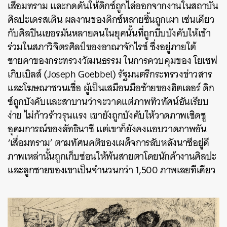
เสื่อมทราม และกดดันให้ดิกซ์ถูกไล่ออกจากงานในสถาบัน
ศิลปะเดรสเดิน ผลงานของดิกซ์หลายชิ้นถูกเผา เช่นเดียว
กับศิลปินเยอรมันหลายคนในยุคนั้นที่ถูกบีบบังคับให้เข้า
ร่วมในสภาวิจิตรศิลป์ของอาณาจักไรซ์ ซึ่งอยู่ภายใต้
ชายคาของกระทรวงวัฒนธรรม ในการควบคุมของ โยเซฟ
เกิบเบิลส์ (Joseph Goebbel) รัฐมนตรีกระทรวงข่าวสาร
และโฆษณาชวนเชื่อ ผู้เป็นเสมือนมือซ้ายของฮิตเลอร์ ดิก
ซ์ถูกบังคับและสาบานว่าจะวาดแต่ภาพทิวทัศน์อันเรียบ
ง่าย ไม่ก้าวร้าวรุนแรง เขายังถูกบังคับให้วาดภาพเชิดชู
อุดมการณ์ของลัทธินาซี แต่เขาก็ยังคงแอบวาดภาพอัน
‘เสื่อมทราม’ ตามทัศนคติของเผด็จการลับหลังนาซีอยู่ดี
ภาพเหล่านั้นถูกเก็บซ่อนให้พ้นสายตาโดยนักค้างานศิลปะ
และลูกชายของเขาเป็นจำนวนกว่า 1,500 ภาพเลยทีเดียว
ค้นหา