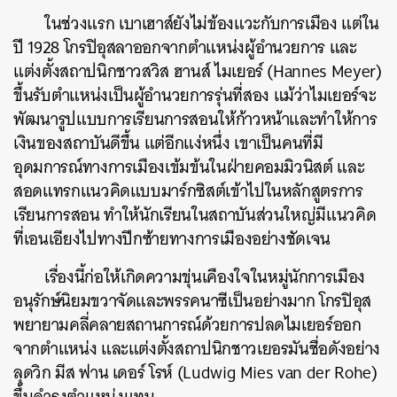
ในช่วงแรก เบาเฮาส์ยังไม่ข้องแวะกับการเมือง แต่ใน
ปี 1928 โกรปิอุสลาออกจากตำแหน่งผู้อำนวยการ และ
แต่งตั้งสถาปนิกชาวสวิส ฮานส์ ไมเยอร์ (Hannes Meyer)
ขึ้นรับตำแหน่งเป็นผู้อำนวยการรุ่นที่สอง แม้ว่าไมเยอร์จะ
พัฒนารูปแบบการเรียนการสอนให้ก้าวหน้าและทำให้การ
เงินของสถาบันดีขึ้น แต่อีกแง่หนึ่ง เขาเป็นคนที่มี
อุดมการณ์ทางการเมืองเข้มข้นในฝ่ายคอมมิวนิสต์ และ
สอดแทรกแนวคิดแบบมาร์กซิสต์เข้าไปในหลักสูตรการ
เรียนการสอน ทำให้นักเรียนในสถาบันส่วนใหญ่มีแนวคิด
ที่เอนเอียงไปทางปีกซ้ายทางการเมืองอย่างชัดเจน
เรื่องนี้ก่อให้เกิดความขุ่นเคืองใจในหมู่นักการเมือง
อนุรักษ์นิยมขวาจัดและพรรคนาซีเป็นอย่างมาก โกรปิอุส
พยายามคลี่คลายสถานการณ์ด้วยการปลดไมเยอร์ออก
จากตำแหน่ง และแต่งตั้งสถาปนิกชาวเยอรมันชื่อดังอย่าง
ลุดวิก มีส ฟาน เดอร์ โรห์ (Ludwig Mies van der Rohe)
ขึ้นดำรงตำแหน่งแทน