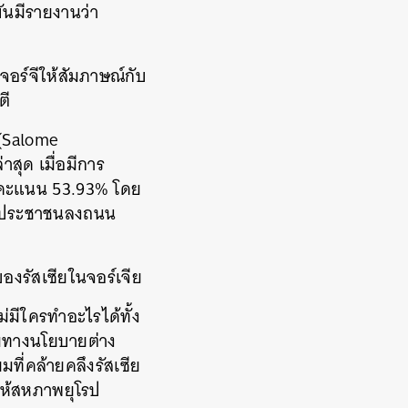
ันมีรายงานว่า
” จอร์จีให้สัมภาษณ์กับ
ตี
 (Salome
าสุด เมื่อมีการ
วยคะแนน 53.93% โดย
งให้ประชาชนลงถนน
ของรัสเซียในจอร์เจีย
ีใครทำอะไรได้ทั้ง
รมทางนโยบายต่าง
ี่คล้ายคลึงรัสเซีย
ห้สหภาพยุโรป