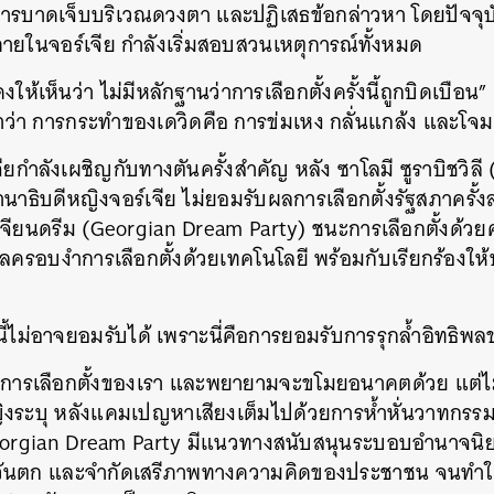
าการบาดเจ็บบริเวณดวงตา และปฏิเสธข้อกล่าวหา โดยปัจจุบ
ยในจอร์เจีย กำลังเริ่มสอบสวนเหตุการณ์ทั้งหมด
ดงให้เห็นว่า ไม่มีหลักฐานว่าการเลือกตั้งครั้งนี้ถูกบิดเบือน
้ำว่า การกระทำของเดวิดคือ การข่มเหง กลั่นแกล้ง และโจม
ียกำลังเผชิญกับทางตันครั้งสำคัญ หลัง ซาโลมี ซูราบิชวิลี
าธิบดีหญิงจอร์เจีย ไม่ยอมรับผลการเลือกตั้งรัฐสภาครั้งล่
เจียนดรีม (Georgian Dream Party) ชนะการเลือกตั้งด้
ิทธิพลครอบงำการเลือกตั้งด้วยเทคโนโลยี พร้อมกับเรียกร้อ
งนี้ไม่อาจยอมรับได้ เพราะนี่คือการยอมรับการรุกล้ำอิทธิพล
ารเลือกตั้งของเรา และพยายามจะขโมยอนาคตด้วย แต่ไม่ม
ญิงระบุ หลังแคมเปญหาเสียงเต็มไปด้วยการห้ำหั่นวาทกร
orgian Dream Party มีแนวทางสนับสนุนระบอบอำนาจนิยมท
นหา
ตะวันตก และจำกัดเสรีภาพทางความคิดของประชาชน จนทำใ
SHARE
TWEET
LINE
EMAIL