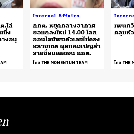
Internal Affairs
Intern
ต.ไล่
กกต. หยุดกลางอากาศ
เพนกว
นิ่ง
ขอแถลงใหม่ 14.00 โลก
คลุมหัว
ลางอนุ
ออนไลน์พบตัวเลขไม่ตรง
หลายเขต ผุดแคมเปญล่า
รายชื่อถอดถอน กกต.
EAM
โดย THE MOMENTUM TEAM
โดย THE
en