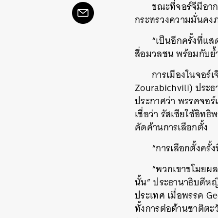
ขณะที่จอร์จีมีอ
กระทรวงความมั่นคงภา
“เป็นอีกครั้งที่แส
สื่อมวลชน พร้อมกับย
การเมืองในจอร์เจ
Zourabichvili) ประธาน
ประกาศว่า พรรคจอร์
เชื่อว่า รัสเซียใช้อ
คัดค้านการเลือกตั้ง
“การเลือกตั้งครั้
“พวกเขาขโมยผลก
นั้น” ประธานาธิบดีห
ประเทศ เมื่อพรรค Ge
ค้
ทั้งการต่อต้านชาติ