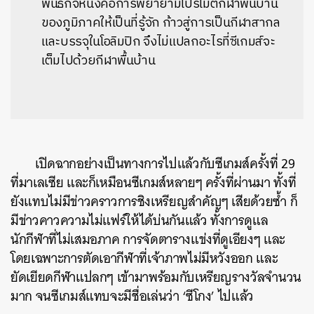
พันธกิจหนึ่งคือการพยายามโปรโมตกีฬาพื้นบ้าน
ของภูมิภาคให้เป็นที่รู้จัก ก้าวสู่การเป็นกีฬาสากล
และบรรจุในโอลิมปิก จึงไม่แปลกอะไรที่ซีเกมส์จะ
เต็มไปด้วยกีฬาพื้นบ้าน
เปิดฉากอย่างเป็นทางการไปแล้วกับซีเกมส์ครั้งที่ 29
ที่มาเลเซีย และก็เหมือนซีเกมส์หลายๆ ครั้งที่ผ่านมา ทั้งที่
ยังแทบไม่มีข่าวคราวการชิงเหรียญสำคัญๆ เสียด้วยซ้ำ ก็
มีข่าวคาวความไม่แฟร์ให้ได้บ่นกันแล้ว ทั้งการดูแล
นักกีฬาที่ไม่เสมอภาค การจัดตารางแข่งที่ดูเอียงๆ และ
โดยเฉพาะการตัดเอากีฬาที่เจ้าภาพไม่มีหวังออก และ
ยัดเยียดกีฬาแปลกๆ เข้ามาพร้อมกับเหรียญรางวัลจำนวน
มาก จนซีเกมส์แทบจะมีชื่อเล่นว่า ‘ซีโกง’ ไปแล้ว