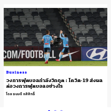
Business
วงการฟุตบอลกำลังวิกฤต : โควิด-19 ส่งผล
ต่อวงการฟุตบอลอย่างไร
โดย ธนบดี กสิสิทธิ์