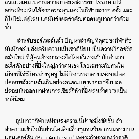
ล้วนแต่เต็มไปด้วยความเกลียดชัง ริษยา โอ้อวด ยโส
อย่างที่จะเห็นได้จากความรุนแรงในกีฬาหลายๆ ครั้ง และ
ก็ไม่ใช่แค่ผู้เล่น แต่มันส่งผลสำคัญต่อคนดูมากกว่าด้วย
ซ้ำ
​ สำหรับออร์เวลล์แล้ว ปัญหาสำคัญที่สุดของกีฬาคือ
มันมักจะไปส่งเสริมความเป็นชาตินิยม เป็นความวิกลจริต
สมัยใหม่ ที่ผู้คนต้องการจะยึดโยงตัวเองเข้ากับอำนาจ
อะไรสักอย่างที่ยิ่งใหญ่กว่าตนเอง โดยเฉพาะกับคนใน
เมืองที่ใช้ชีวิตอย่างอุดอู้ ไม่มีกิจกรรมกลางแจ้งจะปลด
ปล่อยพลังงานล้นเกินอย่างคนชนบท พวกเขาจึงปลด
ปล่อยมันออกมาผ่านการเชียร์กีฬาที่ยิ่งเร่งเร้าความเป็น
ชาตินิยม
อุปมาว่ากีฬาเหมือนสงครามนี้น่าจะยิ่งชัดขึ้น ถ้า
ทำความเข้าใจมันผ่านไอเดียเรื่องชุมชนจินตกรรมของเบน
แอนเดอร์สัน (Ben Anderson) เพราะถ้าเรามองว่าชาติ