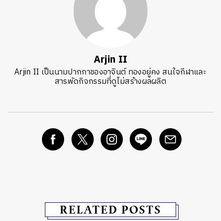
Arjin II
Arjin II เป็น​นามปากกา​ของอา​จินต์ ​ทองอยู่คง​ สนใจกีฬาและ
สารพัดกิจกรรมที่ดูไม่สร้างผลผลิต
RELATED POSTS