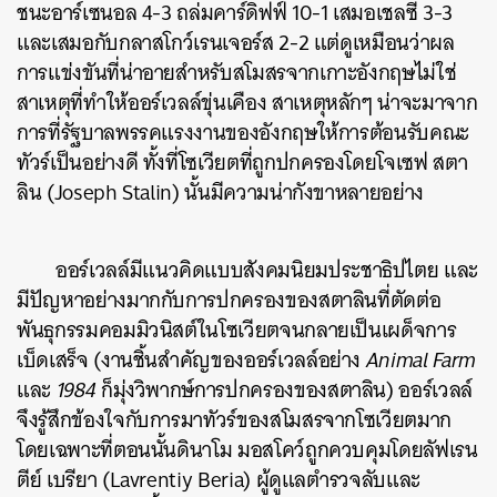
ชนะอาร์เซนอล 4-3 ถล่มคาร์ดิฟฟ์ 10-1 เสมอเชลซี 3-3
และเสมอกับกลาสโกว์เรนเจอร์ส 2-2 แต่ดูเหมือนว่าผล
การแข่งขันที่น่าอายสำหรับสโมสรจากเกาะอังกฤษไม่ใช่
สาเหตุที่ทำให้ออร์เวลล์ขุ่นเคือง สาเหตุหลักๆ น่าจะมาจาก
การที่รัฐบาลพรรคแรงงานของอังกฤษให้การต้อนรับคณะ
ทัวร์เป็นอย่างดี ทั้งที่โซเวียตที่ถูกปกครองโดยโจเซฟ สตา
ลิน (Joseph Stalin) นั้นมีความน่ากังขาหลายอย่าง
ออร์เวลล์มีแนวคิดแบบสังคมนิยมประชาธิปไตย และ
มีปัญหาอย่างมากกับการปกครองของสตาลินที่ตัดต่อ
พันธุกรรมคอมมิวนิสต์ในโซเวียตจนกลายเป็นเผด็จการ
เบ็ดเสร็จ (งานชิ้นสำคัญของออร์เวลล์อย่าง
Animal Farm
และ
1984
ก็มุ่งวิพากษ์การปกครองของสตาลิน) ออร์เวลล์
จึงรู้สึกข้องใจกับการมาทัวร์ของสโมสรจากโซเวียตมาก
โดยเฉพาะที่ตอนนั้นดินาโม มอสโคว์ถูกควบคุมโดยลัฟเรน
ตีย์ เบรียา (Lavrentiy Beria) ผู้ดูแลตำรวจลับและ