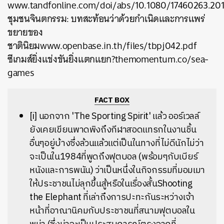
www.tandfonline.com/doi/abs/10.1080/17460263.201
ชุมชนจินตกรรม: บทสะท้อนว่าด้วยกำเนิดและการแพร่
ขยายของ
ชาตินิยมwww.openbase.in.th/files/tbpj042.pdf
ซีเกมส์ยิ่งแข่งขันยิ่งแตกแยก?themomentum.co/sea-
games
FACT BOX
[i] นอกจาก 'The Sporting Spirit' แล้ว ออร์เวลล์
ยังเคยเขียนพาดพิงถึงกีฬาสอดแทรกในงานชิ้น
อื่นๆอยู่บ้างซึ่งล้วนแล้วแต่เป็นในทางที่ไม่ดีนักไม่ว่า
จะเป็นใน1984ที่พูดถึงฟุตบอล (พร้อมๆกับเบียร์
หนังและการพนัน) ว่าเป็นหนึ่งในกิจกรรมที่มอมเมา
ให้ประชาชนไม่ลุกขึ้นสู้หรือในเรื่องสั้นShooting
the Elephant ที่เล่าถึงการปะทะกันระหว่างเจ้า
หน้าที่อาณานิคมกับประชาชนที่สนามฟุตบอลใน