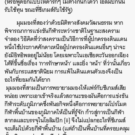
(หรือพูดอีกแบบให้ดาร์กๆ ไม่ต่างกันก็ได้ว่า โอลิมปิกนั้น
รับใช้ทุน ขณะที่ซีเกมส์รับใช้รัฐ)
​ มุมมองที่สองว่าด้วยมิติทางสังคมวัฒนธรรม หาก
พิจารณาการแข่งขันกีฬาระหว่างชาติในฐานะสงคราม
จำลอง วิธีคิดที่ว่าสงครามเป็นวิธีการที่ผู้ปกครองดินแดน
หนึ่งใช้ประกาศศักดาเหนือผู้ปกครองดินแดนอื่นๆ น่าจะ
ยังมีอิทธิพลอยู่ไม่น้อย โดยเฉพาะในเอเชียตะวันออกเฉียง
ใต้ที่ขึ้นชื่อเรื่อง ‘การรักษาหน้า’ และยิ่ง ‘หน้า’ ที่ว่านั้นเกี่ยว
พันกับกระแสชาตินิยม การแพ้ในดินแดนตัวเองจึงเป็น
อะไรที่ยอมกันได้ยาก
​ มุมมองที่สามเป็นการพยายามมองให้แฟร์กับซีเกมส์เสีย
หน่อย เพราะเอาเข้าจริงแล้วสถานะของมันคือการแข่งขัน
กีฬาระดับภูมิภาคซึ่งพันธกิจหนึ่งคือการพยายามโปรโมต
กีฬาพื้นบ้านของภูมิภาคให้เป็นที่รู้จัก ก้าวสู่การเป็นกีฬา
สากลและบรรจุในโอลิมปิก [ii] จึงไม่แปลกอะไรที่ซีเกมส์
จะเต็มไปด้วยกีฬาพื้นบ้าน (แต่ถ้าเป็นพื้นบ้านที่ครอบคลุม