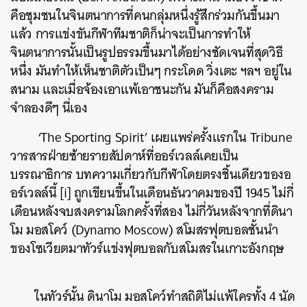
คือชุมชนในจินตนาการที่คนกลุ่มหนึ่งรู้สึกร่วมกันขึ้นมา
แล้ว การแข่งขันกีฬาทีมชาติก็น่าจะเป็นการทำให้
จินตนาการนั้นเป็นรูปธรรมขึ้นมาได้อย่างชัดเจนที่สุดวิธี
หนึ่ง มันทำให้เห็นชาติตัวเป็นๆ กระโดด วิ่งเตะ ฯลฯ อยู่ใน
สนาม และเมื่อจ้องเอาแพ้เอาชนะกัน มันก็คือสงคราม
จำลองดีๆ นี่เอง
​ ‘The Sporting Spirit’ เผยแพร่ครั้งแรกใน Tribune
วารสารฝ่ายซ้ายรายสัปดาห์ที่ออร์เวลล์เคยเป็น
บรรณาธิการ บทความเกี่ยวกับกีฬาโดยตรงชิ้นเดียวของอ
อร์เวลล์นี้ [i] ถูกเขียนขึ้นในเดือนธันวาคมของปี 1945 ไม่กี่
เดือนหลังจบสงครามโลกครั้งที่สอง ไม่กี่วันหลังจากที่ดินา
โม มอสโคว์ (Dynamo Moscow) สโมสรฟุตบอลชั้นนำ
ของโซเวียตมาทัวร์แข่งฟุตบอลกับสโมสรในเกาะอังกฤษ
ในทัวร์นั้น ดินาโม มอสโคว์ทำสถิติไม่แพ้ใครทั้ง 4 นัด