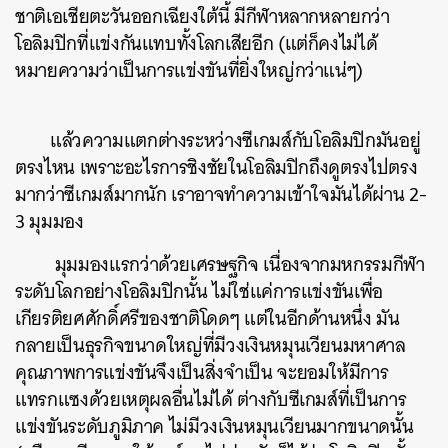
ชาติเอเชียตะวันออกเฉียงใต้นี้ มีกีฬาหลากหลายกว่า
โอลิมปิกที่แข่งกันแทบทั้งโลกเสียอีก (แต่ก็คงไม่ได้
หมายความว่าเป็นการแข่งขันที่ยิ่งใหญ่กว่าแน่ๆ)
แล้วความแตกต่างระหว่างซีเกมส์กับโอลิมปิกมันอยู่
ตรงไหน เพราะอะไรการชิงชัยในโอลิมปิกถึงดูตรงไปตรง
ค้นหา
มากว่าซีเกมส์มากนัก เราอาจทำความเข้าใจมันได้ผ่าน 2-
SHARE
TWEET
LINE
EMAIL
3 มุมมอง
​ มุมมองแรกว่าด้วยเศรษฐกิจ เนื่องจากมหกรรมกีฬา
ระดับโลกอย่างโอลิมปิกนั้น ไม่ใช่แค่การแข่งขันเพื่อ
เกียรติยศศักดิ์ศรีของชาติโดดๆ แต่ในอีกด้านหนึ่ง มัน
กลายเป็นธุรกิจขนาดใหญ่ที่มีวงเงินหมุนเวียนมหาศาล
คุณภาพการแข่งขันจึงเป็นสิ่งจำเป็น จะยอมให้มีการ
แทรกแซงด้วยเหตุผลอื่นไม่ได้ ต่างกับซีเกมส์ที่เป็นการ
แข่งขันระดับภูมิภาค ไม่มีวงเงินหมุนเวียนมากขนาดนั้น