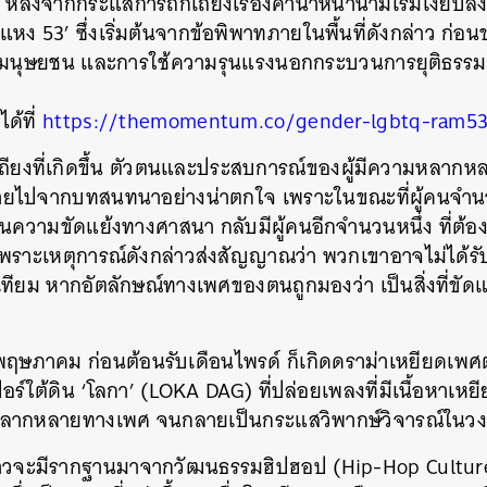
น หลังจากกระแสการถกเถียงเรื่องคำนำหน้านามเริ่มเงียบลง
หง 53’ ซึ่งเริ่มต้นจากข้อพิพาทภายในพื้นที่ดังกล่าว ก่
ทธิมนุษยชน และการใช้ความรุนแรงนอกกระบวนการยุติธรรม
ด้ที่
https://themomentum.co/gender-lgbtq-ram5
ียงที่เกิดขึ้น ตัวตนและประสบการณ์ของผู้มีความหลากหล
้หายไปจากบทสนทนาอย่างน่าตกใจ เพราะในขณะที่ผู้คนจำ
งในความขัดแย้งทางศาสนา กลับมีผู้คนอีกจำนวนหนึ่ง ที่ต้
 เพราะเหตุการณ์ดังกล่าวส่งสัญญาณว่า พวกเขาอาจไม่ได้
เทียม หากอัตลักษณ์ทางเพศของตนถูกมองว่า เป็นสิ่งที่ขัดแ
พฤษภาคม ก่อนต้อนรับเดือนไพรด์ ก็เกิดดราม่าเหยียดเพศต
ร์ใต้ดิน ‘โลกา’ (LOKA DAG) ที่ปล่อยเพลงที่มีเนื้อหา
ามหลากหลายทางเพศ จนกลายเป็นกระแสวิพากษ์วิจารณ์ในวงกว
่าวจะมีรากฐานมาจากวัฒนธรรมฮิปฮอป (Hip-Hop Culture) 