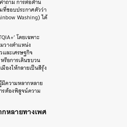
นคำถาม การต่อต้าน
คมที่ชอบประกาศตัวว่า
Rainbow Washing) ได้
TQIA+’ โดยเฉพาะ
ยามวางตำแหน่ง
่ยวและเศรษฐกิจ
้ง หรือการเดินขบวน
องให้กลายเป็นสีรุ้ง
ือ ผู้มีความหลากหลาย
รต้องพิสูจน์ความ
หลากหลายทางเพศ