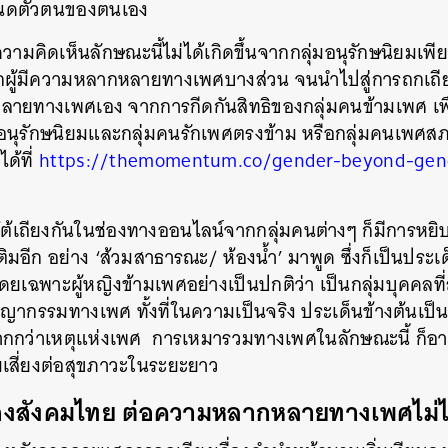
หนดตัวตนของตนเอง
SHARE
TWEET
LINE
EMAIL
 ความคิดเห็นลักษณะนี้ไม่ได้เกิดขึ้นจากกลุ่มอนุรักษนิยมเพี
ากผู้มีความหลากหลายทางเพศบางส่วน จนนำไปสู่การถกเถี
ลายทางเพศเอง จากการกีดกันสิทธิของกลุ่มคนข้ามเพศ เพื่
งอนุรักษนิยมและกลุ่มคนรักเพศตรงข้าม หรือกลุ่มคนเพศ
ด้ที่
https://themomentum.co/gender-beyond-gend
รโต้เถียงกันในช่องทางออนไลน์จากกลุ่มคนต่างๆ ก็มีการหยิบเร
ติมอีก อย่าง ‘ส้วมสาธารณะ/ ห้องน้ำ’ มาพูด ซึ่งก็เป็นประเด็
ดยเฉพาะผู้หญิงข้ามเพศอย่างเป็นปกติว่า เป็นกลุ่มบุคคลท
ญากรรมทางเพศ ทั้งที่ในความเป็นจริง ประเด็นข้างต้นเป็
มากกว่าเหตุแห่งเพศ การเหมารวมทางเพศในลักษณะนี้ ก็อ
มเสี่ยงต่อสุขภาวะในระยะยาว
งสังคมไทย ต่อความหลากหลายทางเพศไม่ได้ห