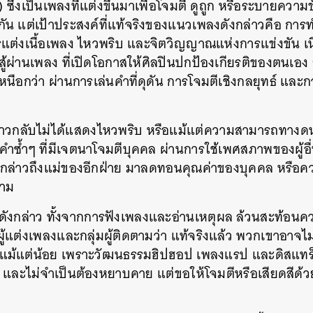
 ซึ่งเป็นเพลงที่แต่งขึ้นมาเพื่อโจมตี ดูถูก หรือระบายความข
กัน แต่เป้าประสงค์ที่แท้จริงของแนวเพลงดังกล่าวคือ การท
แต่งเนื้อเพลง ไหวพริบ และจิตวิญญาณแห่งการแข่งขัน เนื่
้ผ่านเพลง ที่เปิดโอกาสให้ศิลปินปกป้องเกียรติของตนเอง 
่เหนือกว่า ผ่านการเล่นคำที่ดุดัน การโจมตีเชิงกลยุทธ์ แ
าวกลับไม่ได้แสดงไหวพริบ หรือแม้แต่ความสามารถทางดน
งคำซ้ำๆ ที่มีเจตนาโจมตีบุคคล ผ่านการใช้เพศสภาพของผู้อื่
ารกล่าวถึงแม่ของอีกฝ่าย มาลดทอนคุณค่าของบุคคล หรือ
้าม
ดังกล่าว ทั้งจากการฟังเพลงและอ่านเหตุผล ล้วนสะท้อน
ู้แต่งเพลงและกลุ่มผู้ติดตามว่า แท้จริงแล้ว พวกเขาอาจไ
ม้แต่น้อย เพราะวัฒนธรรมฮิปฮอป เพลงแรป และดิสแทร็ก
วข้อง และไม่จำเป็นต้องหยาบคาย แต่ขอให้โจมตีหรือเสียดสีด