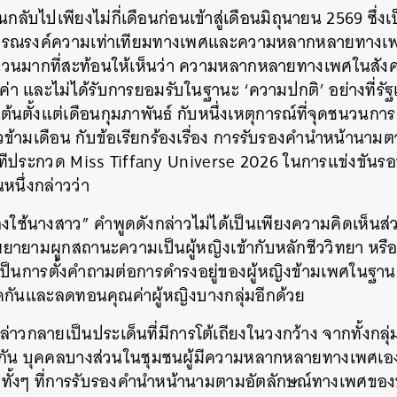
ลับไปเพียงไม่กี่เดือนก่อนเข้าสู่เดือนมิถุนายน 2569 ซึ่งเป็น
มรณรงค์ความเท่าเทียมทางเพศและความหลากหลายทางเพศ
นวนมากที่สะท้อนให้เห็นว่า ความหลากหลายทางเพศในสังค
า และไม่ได้รับการยอมรับในฐานะ ‘ความปกติ’ อย่างที่ร
่มต้นตั้งแต่เดือนกุมภาพันธ์ กับหนึ่งเหตุการณ์ที่จุดชนวนก
ข้ามเดือน กับข้อเรียกร้องเรื่อง การรับรองคำนำหน้านาม
ีประกวด Miss Tiffany Universe 2026 ในการแข่งขันร
หนึ่งกล่าวว่า
้องใช้นางสาว” คำพูดดังกล่าวไม่ได้เป็นเพียงความคิดเห็น
พยายามผูกสถานะความเป็นผู้หญิงเข้ากับหลักชีววิทยา หร
เป็นการตั้งคำถามต่อการดำรงอยู่ของผู้หญิงข้ามเพศในฐานะ
ีดกันและลดทอนคุณค่าผู้หญิงบางกลุ่มอีกด้วย
าวกลายเป็นประเด็นที่มีการโต้เถียงในวงกว้าง จากทั้งกลุ่มผ
วกัน บุคคลบางส่วนในชุมชนผู้มีความหลากหลายทางเพศเอ
้ำ ทั้งๆ ที่การรับรองคำนำหน้านามตามอัตลักษณ์ทางเพศของ
นหา