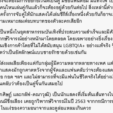
จะต้องมีการออกอีเวนต์เป็นคู่ มีชื่อแฟนด้อม มีแท่งไฟ 
ไหนเล่นคู่กันแล้วก็จะต้องอยู่ด้วยกันต่อไป สิ่งเหล่านี้ด
การจับคู่ให้นักแสดงได้เล่นซีรีส์เรื่องหนึ่งด้วยกันก็อาจเป็
วามเหมาะสมต่อบทบาทของตัวละครเสียอีก
ป็นหนึ่งในอุตสาหกรรมบันเทิงที่ประสบความสำเร็จและมี
กวิพากษ์วิจารณ์อย่างหนักมาโดยตลอด โดยเฉพาะอย่างยิ่งเรื่
ิงการค้าโดยที่ไม่ได้สนับสนุน LGBTQIA+ อย่างแท้จริง ซึ่
ัดว่าเป็นอัตลักษณ์แบบชายรักชายด้วยเช่นกัน
ได้ส่งผลเสียเพียงแต่กับกลุ่มผู้มีความหลากหลายทางเพศ แต่
ักแสดงมักถูกคาดหวังจากผู้จัดและแฟนคลับว่าจะต้องแสดงอ
ือ กอด ฯลฯ และไม่สามารถที่จะมีแฟนในชีวิตจริงได้อย่างเ
ับว่าต้องเป็นคู่จิ้นกันเสมอไป
ศุภศิษฏ์ และกลัฟ-คณาวุฒิ) เป็นนักแสดงที่เริ่มต้นเส้นทา
จนมีชื่อเสียง เคยถูกวิพากษ์วิจารณ์ในปี 2563 จากกรณีก
่อไปในแง่ของความอนาจารและดูล่อแหลมเกินควร