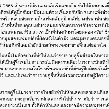
-2565 เป็นช่วงที่มิวและกลัฟเริ่มแยกย้ายกันไปมีผลงานเดี่ย
อให้คู่นี้กลับมามีโมเมนต์ชวนจิ้นต่อกันอีก จนกระทั่งช่วง
มาทวีตหลายข้อความถึงแฟนคลับคู่มิวกลัฟบางส่วน เช่น ข้
า มันเป็นพื้นที่ของคุณ แต่บางคนแยกจินตนาการกับความจริง
ื่อก่อนแฟนเซอร์วิส แต่เราเป็นพี่น้องกันมาโดยตลอดครับ” ซึ่
้งจากมุมของแฟนคลับที่ผิดหวังในตัวมิว และมุมของคนนอกที่
ำในอดีตที่เคยนำอัตลักษณ์ทางเพศมาขายจิ้นแต่อย่างใด
็นหนึ่งในตัวอย่างที่ทำให้เห็นว่าการขายคู่จิ้นส่งผลในทางลบ
ห้เป็นคู่จิ้นจนไม่สามารถไปมีผลงานเดี่ยวในวงการบันเทิงได
ออกมาระบายความในใจ หรือแฟนคลับที่ต้องรู้สึกผิดหวังเมื่อทุ
คิดไว้ และแน่นอนว่าการขายคู่จิ้นนั้นส่งผลกระทบต่อผู้มี
ว
นขายคู่จิ้นในวงการวายไทยยังทำให้นักแสดงหลายคนที่แสดง
หากอยากจะถูกเรียกว่านักแสดงทั่วไปบ้าง ราวกับว่าการแสดง
อย่างหนึ่งเลย ทั้งที่ตัวนักแสดงเองอาจมีความสามารถหร
นหา