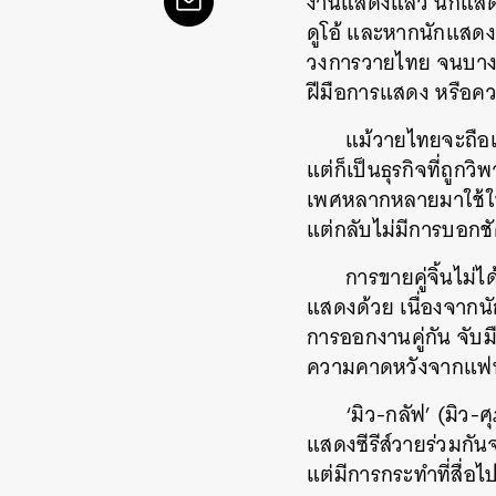
งานแสดงแล้ว นักแสดง
ดูโอ้ และหากนักแสดงคน
วงการวายไทย จนบางครั้ง
ฝีมือการแสดง หรือค
แม้วายไทยจะถือเ
แต่ก็เป็นธุรกิจที่ถู
เพศหลากหลายมาใช้ในเช
แต่กลับไม่มีการบอกช
การขายคู่จิ้นไม่
แสดงด้วย เนื่องจากน
การออกงานคู่กัน จับม
ความคาดหวังจากแฟนคล
‘มิว-กลัฟ’ (มิว-
แสดงซีรีส์วายร่วมกัน
แต่มีการกระทำที่สื