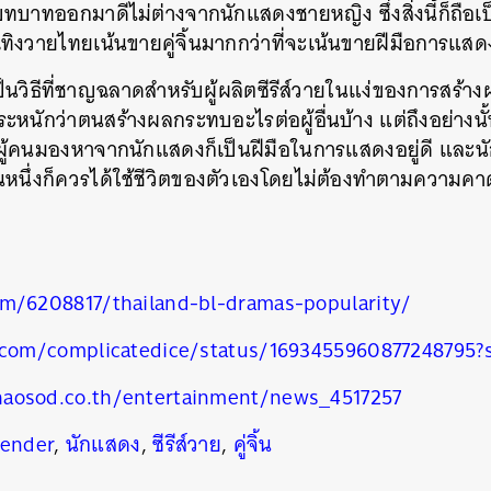
อดบทบาทออกมาดีไม่ต่างจากนักแสดงชายหญิง ซึ่งสิ่งนี้ก็ถื
SHARE
TWEET
LINE
EMAIL
ทิงวายไทยเน้นขายคู่จิ้นมากกว่าที่จะเน้นขายฝีมือการแสด
เป็นวิธีที่ชาญฉลาดสำหรับผู้ผลิตซีรีส์วายในแง่ของการสร้า
หนักว่าตนสร้างผลกระทบอะไรต่อผู้อื่นบ้าง แต่ถึงอย่างนั้นก็ไ
ที่ผู้คนมองหาจากนักแสดงก็เป็นฝีมือในการแสดงอยู่ดี และน
นวันหนึ่งก็ควรได้ใช้ชีวิตของตัวเองโดยไม่ต้องทำตามความ
om/6208817/thailand-bl-dramas-popularity/
r.com/complicatedice/status/1693455960877248795?
aosod.co.th/entertainment/news_4517257
ender
,
นักแสดง
,
ซีรีส์วาย
,
คู่จิ้น