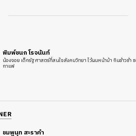
พิมพ์ชนก โรจนันท์
น้องจอย เด็กรัฐศาสตร์ที่สนใจสังคมวิทยา ไว้ผมหน้าม้า กินข้าวช้า ช
กาแฟ
NER
ชมพูนุท สะราคำ