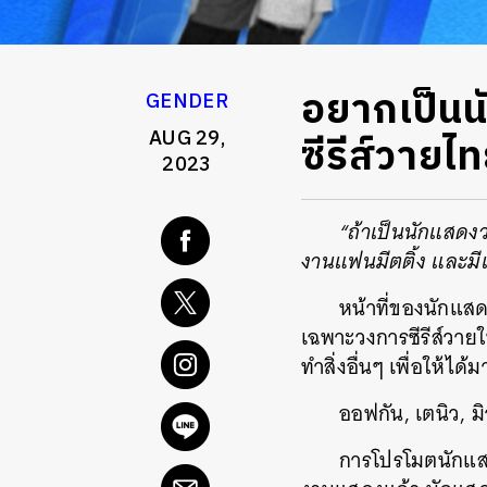
อยากเป็นน
GENDER
AUG 29,
ซีรีส์วายไ
2023
“ถ้าเป็นนักแสดงว
งานแฟนมีตติ้ง และมีแ
หน้าที่ของนักแส
เฉพาะวงการซีรีส์วาย
ทำสิ่งอื่นๆ เพื่อให้ได้มา
ออฟกัน, เตนิว, มิ
การโปรโมตนักแสด