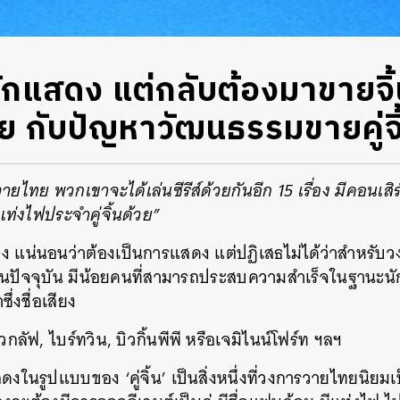
ักแสดง แต่กลับต้องมาขายจิ
ทย กับปัญหาวัฒนธรรมขายคู่จิ
ายไทย พวกเขาจะได้เล่นซีรีส์ด้วยกันอีก 15 เรื่อง มีคอนเส
ท่งไฟประจำคู่จิ้นด้วย”
ดง แน่นอนว่าต้องเป็นการแสดง แต่ปฏิเสธไม่ได้ว่าสำหรับ
ในปัจจุบัน มีน้อยคนที่สามารถประสบความสำเร็จในฐานะนั
ซึ่งชื่อเสียง
วกลัฟ, ไบร์ทวิน, บิวกิ้นพีพี หรือเจมิไนน์โฟร์ท ฯลฯ
งในรูปแบบของ ‘คู่จิ้น’ เป็นสิ่งหนึ่งที่วงการวายไทยนิย