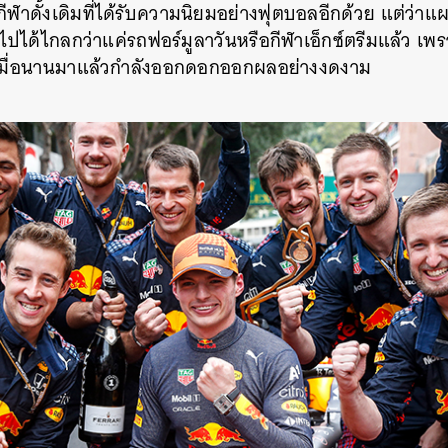
กีฬาดั้งเดิมที่ได้รับความนิยมอย่างฟุตบอลอีกด้วย แต่ว
ไปได้ไกลกว่าแค่รถฟอร์มูลาวันหรือกีฬาเอ็กซ์ตรีมแล้ว เพรา
้เมื่อนานมาแล้วกำลังออกดอกออกผลอย่างงดงาม