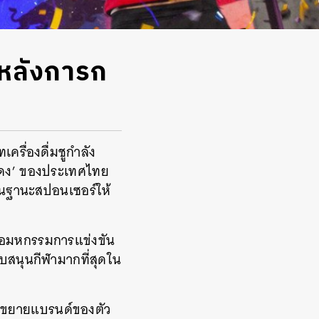
องหลังการก
เครื่องดื่มชูกำลัง
งแดง’ ของประเทศไทย
 ในฐานะสปอนเซอร์ให้
รือมหกรรมการแข่งขัน
บสนุนกีฬามากที่สุดใน
ับขยายแบรนด์ของตัว