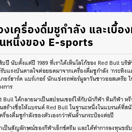
องเครื่องดื่มชูกำลัง และเบื้
วนหนึ่งของ E-sports
บปี นับตั้งแต่ปี 1989 ที่เราได้เห็นโลโก้ของ Red Bull บริษัท
ได้รับแรงบันดาลใจต่อยอดมาจากเครื่องดื่มชูกำลัง ‘กระทิ
เกอร์ฮาร์ด แบร์เกอร์ นักแข่งรถฟอร์มูลาวันชาวออสเตรีย
ทางการ
d Bull ได้กลายมาเป็นสปอนเซอร์ให้กับนักกีฬา ทีมกีฬา ห
สร้างชื่อให้แบรนด์ Red Bull ในฐานะหนึ่งในแบรนด์ที่สนั
่องดื่มชูกำลังของตัวเองกว่าพันล้านกระป๋องต่อปี
เป็นสัญลักษณ์ของกีฬาเอ็กซ์ตรีม และได้ทำการลงทุนขย