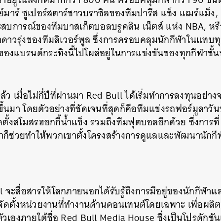
ย์มาร์ ซูเปอร์สตาร์ชาวบราซิลของทีมปารีส แซ็ง แฌร์แม็ง
ระสบการณ์ของทีมบาสเก็ตบอลบรูคลิน เน็ตส์ แห่ง NBA, หร
าดาวรุ่งของทีมลิเวอร์พูล ซึ่งการครอบคลุมนักกีฬาในแทบท
ของแบรนด์กระทิงนี้ไปโผล่อยู่ในการแข่งขันของทุกกีฬาชั้
 เมื่อไม่กี่ปีที่ผ่านมา Red Bull ได้เริ่มทำการลงทุนอย่างจ
้นมา โดยตัวอย่างที่ชัดเจนที่สุดก็คือทีมแข่งรถฟอร์มูลาว
ดตั้งสโมสรฮอกกี้น้ำแข็ง รวมถึงทีมฟุตบอลอีกด้วย ซึ่งการที่
าก็ช่วยทำให้พวกเขาตั้งโครงสร้างการดูแลและพัฒนานักกี
l จะสื่อสารให้โลกภายนอกได้รับรู้ถึงการมีอยู่ของนักกีฬ
จัดตั้งหน่วยงานที่ทำงานด้านคอนเทนต์โดยเฉพาะ เพื่อผลิ
วเองภายใต้ชื่อ Red Bull Media House ซึ่งเป็นโปรดักชั