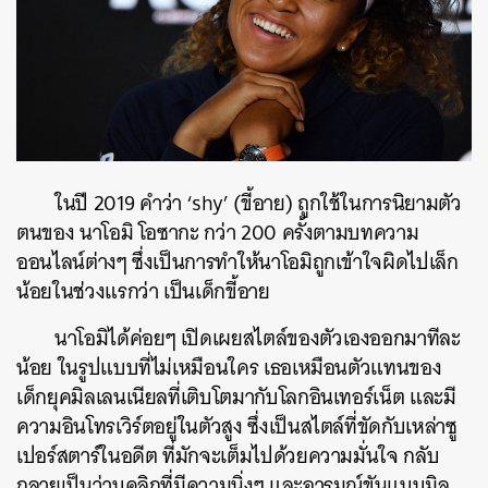
ในปี 2019 คำว่า ‘shy’ (ขี้อาย) ถูกใช้ในการนิยามตัว
ตนของ นาโอมิ โอซากะ กว่า 200 ครั้งตามบทความ
ออนไลน์ต่างๆ ซึ่งเป็นการทำให้นาโอมิถูกเข้าใจผิดไปเล็ก
น้อยในช่วงแรกว่า เป็นเด็กขี้อาย
นาโอมิได้ค่อยๆ เปิดเผยสไตล์ของตัวเองออกมาทีละ
น้อย ในรูปแบบที่ไม่เหมือนใคร เธอเหมือนตัวแทนของ
เด็กยุคมิลเลนเนียลที่เติบโตมากับโลกอินเทอร์เน็ต และมี
ความอินโทรเวิร์ตอยู่ในตัวสูง ซึ่งเป็นสไตล์ที่ขัดกับเหล่าซู
เปอร์สตาร์ในอดีต ที่มักจะเต็มไปด้วยความมั่นใจ กลับ
กลายเป็นว่าบุคลิกที่มีความนิ่งๆ และอารมณ์ขันแบบมิล