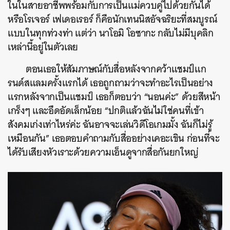
ในในสายอาชีพพร้อมกับการเป็นแม่ควบคู่ไปด้วยกันได้
หรือโรเจอร์ เฟเดอเรอร์ ก็คือนักเทนนิสอัจฉริยะที่สมบูรณ์
แบบในทุกท่วงท่า แต่ว่า นาโอมิ โอซากะ กลับไม่มีบุคลิก
เหล่านี้อยู่ในตัวเลย
ตอนเธอให้สัมภาษณ์กับสื่อหลังจากคว้าแชมป์แก
รนด์สแลมครั้งแรกได้ เธอถูกถามว่าจะทำอะไรเป็นอย่าง
แรกหลังจากเป็นแชมป์ เธอก็ตอบว่า “นอนค่ะ” ด้วยสีหน้า
เกร็งๆ และอึดอัดเล็กน้อย “ปกติแล้วฉันไม่ใช่คนที่เข้า
สังคมเก่งเท่าไหร่ค่ะ ฉันอาจจะเล่นวิดีโอเกมมั้ง ฉันก็ไม่รู้
เหมือนกัน” เธอตอบคำถามกับสื่ออย่างเคอะเขิน ก่อนที่จะ
ได้รับเสียงหัวเราะด้วยความเอ็นดูจากสื่อกันยกใหญ่
ค้นหา
SHARE
TWEET
LINE
EMAIL