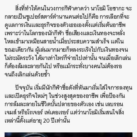
สิ่งที่ทำให้คนในวงการกีฬาคาดว่า นาโอมิ โอซากะ จะ
กลายเป็นซูเปอร์สตาร์ตำนานคนต่อไปก็คือ การเลือกที่จะ
ดูแลการเงินและธุรกิจของตัวเธอเองตั้งแต่เริ่มต้นอาชีพ
เพราะว่าในโลกของนักกีฬา ชื่อเสียงและเงินทองจะหลั่ง
ไหลเข้ามาเหมือนสายน้ำเมื่อประสบความสำเร็จ แต่ใน
ขณะเดียวกัน ผู้เล่นมากมายก็หลงระเริงไปกับเงินทองจน
ไม่ระมัดระวัง ได้มาเท่าไหร่ก็จ่ายไปเท่านั้น จนเมื่อเลิกเล่น
ก็ต้องล้มละลายกันไป หรือแม้กระทั่งบางคนไม่ต้องรอ
จนถึงเลิกเล่นด้วยซ้ำ
ปัจจุบัน เริ่มมีนักกีฬาชื่อดังที่หันมาเริ่มใส่ใจการลงทุน
และเปิดธุรกิจใหม่ๆ ในช่วงสูงสุดของอาชีพ เพื่อป้องกัน
การล้มละลายในชีวิตบั้นปลายของตัวเอง เช่น เลบรอน
เจมส์ หรือโรเจอร์ เฟเดอเรอร์ แต่ว่านาโอมิเริ่มสนใจสิ่ง
เหล่านี้ตั้งแต่อายุ 20 ปีเท่านั้น