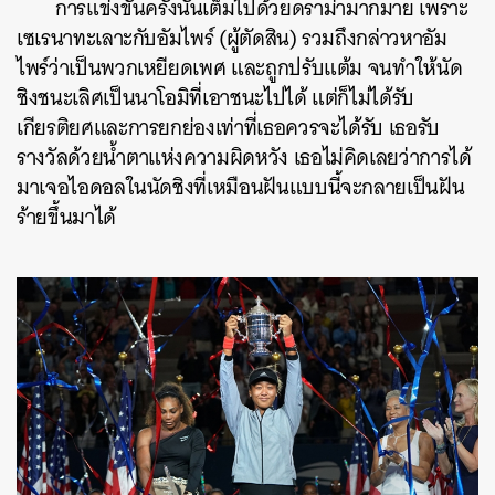
การแข่งขันครั้งนั้นเต็มไปด้วยดราม่ามากมาย เพราะ
เซเรนาทะเลาะกับอัมไพร์ (ผู้ตัดสิน) รวมถึงกล่าวหาอัม
ไพร์ว่าเป็นพวกเหยียดเพศ และถูกปรับแต้ม จนทำให้นัด
ชิงชนะเลิศเป็นนาโอมิที่เอาชนะไปได้ แต่ก็ไม่ได้รับ
เกียรติยศและการยกย่องเท่าที่เธอควรจะได้รับ เธอรับ
รางวัลด้วยน้ำตาแห่งความผิดหวัง เธอไม่คิดเลยว่าการได้
มาเจอไอดอลในนัดชิงที่เหมือนฝันแบบนี้จะกลายเป็นฝัน
ร้ายขึ้นมาได้