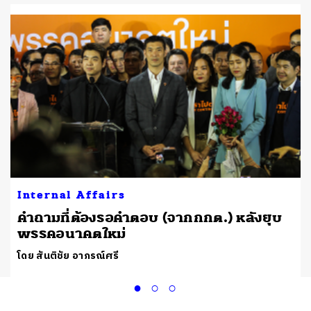
Internal Affairs
คำถามที่ต้องรอคำตอบ (จากกกต.) หลังยุบ
พรรคอนาคตใหม่
โดย สันติชัย อาภรณ์ศรี