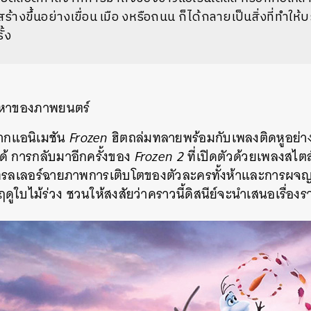
สร้างขึ้นอย่างเขื่อน เมือ งหรือถนน ก็ได้กลายเป็นสิ่งที่ทำใ
ั้ง
อหาของภาพยนตร์
จากแอนิเมชัน
Frozen
ฮิตถล่มทลายพร้อมกับเพลงติดหูอย่าง L
้ การกลับมาอีกครั้งของ
Frozen 2
ที่เปิดตัวด้วยเพลงสไต
ลเลอร์ฉายภาพการเติบโตของตัวละครทั้งห้าและการผจญภั
ใบไม้ร่วง ชวนให้สงสัยว่าคราวนี้ดิสนีย์จะนำเสนอเรื่อง