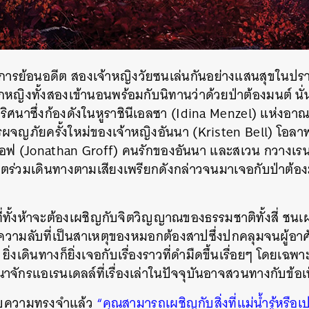
SHARE
TWEET
LINE
EMAIL
วยการย้อนอดีต สองเจ้าหญิงวัยซนเล่นกันอย่างแสนสุขในป
หญิงทั้งสองเข้านอนพร้อมกับนิทานว่าด้วยป่าต้องมนต์ นั่
ริศนาซึ่งก้องดังในหูราชินีเอลซา (Idina Menzel) แห่งอาณ
รผจญภัยครั้งใหม่ของเจ้าหญิงอันนา (Kristen Bell) โอลาฟ
สตอฟ (Jonathan Groff) คนรักของอันนา และสเวน กวางเรนเดี
วิตร่วมเดินทางตามเสียงเพรียกดังกล่าวจนมาเจอกับป่าต้อ
ี่ทั้งห้าจะต้องเผชิญกับจิตวิญญาณของธรรมชาติทั้งสี่ ชนเผ่
ความลับที่เป็นสาเหตุของหมอกต้องสาปซึ่งปกคลุมจนผู้อาศั
ิ่งเดินทางก็ยิ่งเจอกับเรื่องราวที่ดำมืดขึ้นเรื่อยๆ โดยเฉ
จักรแอเรนเดลล์ที่เรื่องเล่าในปัจจุบันอาจสวนทางกับข้อเ
เก็บความทรงจำแล้ว
“คุณสามารถเผชิญกับสิ่งที่แม่น้ำรู้หรือเ