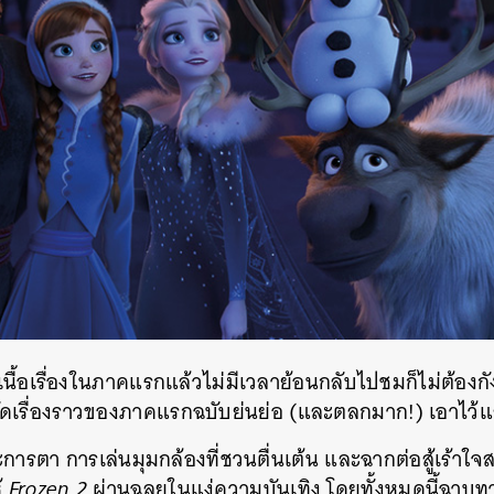
มเนื้อเรื่องในภาคแรกแล้วไม่มีเวลาย้อนกลับไปชมก็ไม่ต้อง
ัดเรื่องราวของภาคแรกฉบับย่นย่อ (และตลกมาก!) เอาไว้แ
ารตา การเล่นมุมกล้องที่ชวนตื่นเต้น และฉากต่อสู้เร้าใจ
้
Frozen 2
ผ่านฉลุยในแง่ความบันเทิง โดยทั้งหมดนี้ฉาบท