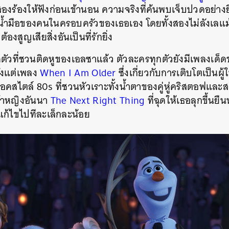
สองร้องให้ฟังก่อนเข้านอน ความจริงที่ค้นพบเจ็บปวดอย่างย
น้ำมือของคนในครอบครัวของเธอเอง โดยทั้งสองไม่ลังเลแม้
งสูญเสียสิ่งอันเป็นที่รักยิ่ง
วที่ชวนติดหูของเอลซาแล้ว ตัวละครทุกตัวยังมีเพลงเด็ดข
ั้งแต่เพลง
When I Am Older
ซึ่งเกี่ยวกับการเติบโตเป็น
็อคสไตล์ 80s ที่ชวนหัวเราะทั้งน้ำตาของคู่หู่คริสตอฟและ
้าหญิงอันนา
The Next Right Thing
ที่ฉุดให้เธอลุกขึ้นยื
แก้ไขไปทีละเล็กละน้อย