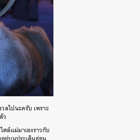
กังวลไปนะครับ เพราะ
ล้ว
สไตล์แม่มาเองราวกับ
าอยู่บนประเด็นอ่อน