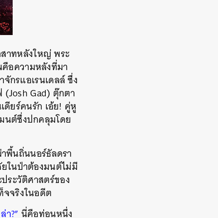
ราสาทหลังใหญ่ พระ
นคือความหลังที่มา
าจักรแอเรนเดลล์ ซึ่ง
 (Josh Gad) ตุ๊กตา
ยร์คนรัก เอ้ย! คู่หู
งมนต์ซึ่งปกคลุมโดย
าพื้นถิ่นนอร์ธัลดรา
ยในป่าต้องมนต์ไม่มี
พาะประวัติศาสตร์ของ
ท็จจริงในอดีต
ปล่า?”
นี่คือท่อนหนึ่ง