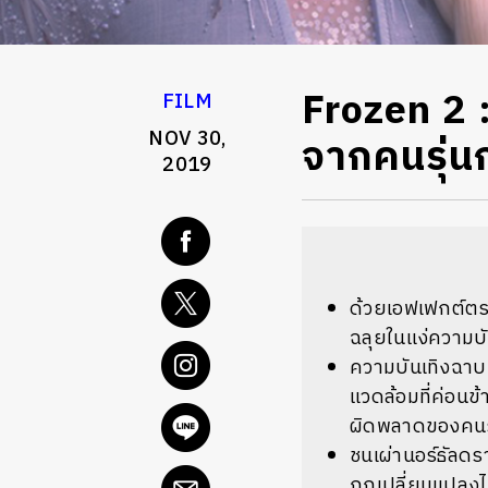
Frozen 2 :
FILM
NOV 30,
จากคนรุ่น
2019
ด้วยเอฟเฟกต์ตระ
ฉลุยในแง่ความบั
ความบันเทิงฉา
แวดล้อมที่ค่อนข้
ผิดพลาดของคนรุ
ชนเผ่านอร์ธัลดรา
ถูกเปลี่ยนแปลง