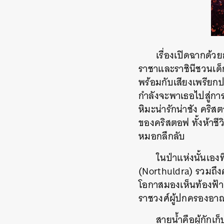
เรื่องเปิดฉากด้
ราชาและราชินีชวนเด็ก
พร้อมกับเสียงเพรียกป
กำลังจะพาเธอไปสู่กา
หิมะน่ารักน่าชัง คริ
ของคริสตอฟ ทั้งห้าชี
หมอกลึกลับ
ในป่าแห่งนั้นเองท
(Northuldra) รวมถึง
โอกาสมองเห็นท้องฟ้า ย
ราชวงศ์ผู้ปกครองอาณา
สายน้ำคือผู้กัก