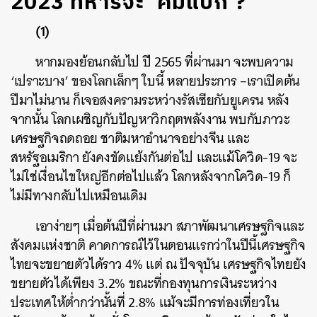
2023 ทหารจะ ‘คัมแบ็ก’?
(1)
หากมองย้อนกลับไป ปี
2565
ที่ผ่านมา จะพบความ
‘
เปราะบาง
’
ของโลกเล็กๆ ใบนี้ หลายประการ
–
เราเปิดต้น
ปีมาไม่นาน ก็เจอสงครามระหว่างรัสเซียกับยูเครน หลัง
จากนั้น โลกเผชิญกับปัญหาวิกฤตพลังงาน พบกับภาวะ
เศรษฐกิจถดถอย ชาติมหาอำนาจอย่างจีน และ
สหรัฐอเมริกา ยังคงขัดแย้งกันต่อไป และแม้โควิด
-19
จะ
ไม่ใช่เงื่อนไขใหญ่อีกต่อไปแล้ว โลกหลังจากโควิด
-19
ก็
ไม่มีทางกลับไปเหมือนเดิม
เอาง่ายๆ เมื่อต้นปีที่ผ่านมา สภาพัฒนาเศรษฐกิจและ
สังคมแห่งชาติ คาดการณ์ไว้ในตอนแรกว่าในปีนี้เศรษฐกิจ
ไทยจะขยายตัวได้ราว
4%
แต่ ณ ปัจจุบัน เศรษฐกิจไทยยัง
ขยายตัวได้เพียง
3.2%
ขณะที่กองทุนการเงินระหว่าง
ประเทศให้ต่ำกว่านั้นที่
2.8%
แม้จะมีการท่องเที่ยวใน