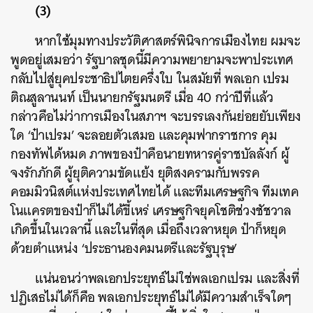
(3)
หากใช้มุมทางประวัติศาสตร์พินิจการเมืองไทย ผมจะ
พูดอยู่เสมอว่า รัฐบาลชุดนี้มีความพยายามจะพาประเทศ
กลับไปสู่ยุคประชาธิปไตยครึ่งใบ ในสมัยที่ พลเอก เปรม
ติณสูลานนท์ เป็นนายกรัฐมนตรี เมื่อ
40
กว่าปีที่แล้ว
กล่าวคือไม่ว่าการเมืองในสภาฯ จะบรรเลงกันย่อยยับเพียง
ใด
‘
ป๋าเปรม
’
จะลอยตัวเสมอ และคุมฟากราชการ คุม
กองทัพได้หมด ภาพของป๋าคือนายทหารคู่ราชบัลลังก์ ผู้
จงรักภักดี ผู้ยุติความขัดแย้ง ยุติสงครามกับพรรค
คอมมิวนิสต์แห่งประเทศไทยได้ และทีมเศรษฐกิจ ทีมเทค
โนแครตของป๋าก็ไม่ได้ขี้เหร่ เศรษฐกิจยุคโชติช่วงชัชวาล
เกิดขึ้นในเวลานี้ และในที่สุด เมื่อถึงเวลาหยุด ป๋าก็หยุด
ด้วยตำแหน่ง
‘
ประธานองคมนตรีและรัฐบุรุษ
’
แน่นอนว่าพลเอกประยุทธ์ไม่ใช่พลเอกเปรม และสิ่งที่
ปฏิเสธไม่ได้ก็คือ พลเอกประยุทธ์ไม่ได้มีความสำเร็จใดๆ