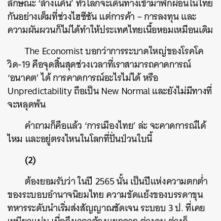
ลักษณะ
‘
ล้างแค้น
’
ทั่วโลกจะเดินทางเข้ามาพักผ่อนในไทย
กันอย่างเต็มที่ช่วงไฮซีซัน แต่การค้า
–
การลงทุน และ
ความผันผวนก็ไม่ได้ทำให้ประเทศไทยเนื้อหอมเหมือนเดิม
The Economist
บอกว่าการระบาดใหญ่ของโรคโค
วิด
-19
คือจุดสิ้นสุดช่วงเวลาที่เราสามารถคาดการณ์
‘
อนาคต
’
ได้ การคาดการณ์อะไรไม่ได้ หรือ
Unpredictability
ถือเป็น
New Normal
และยังไม่มีทางที่
จะหลุดพ้น
คำถามก็คือแล้ว
‘
การเมืองไทย
’
ล่ะ จะคาดการณ์ได้
ไหม และอยู่ตรงไหนในโลกที่ปั่นป่วนใบนี้
(2)
ต้องยอมรับว่า ในปี
2565
นั้น เป็นปีแห่งความตกต่ำ
ของระบอบอำนาจนิยมไทย ความขัดแย้งของบรรดาขุน
ทหารระดับนำเริ่มส่งสัญญาณชัดเจน ระบอบ
3
ป. ที่เคย