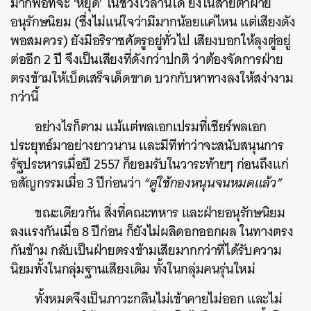
มากพอที่จะ
‘
หยุด
’
ในช่วงเวลานี้ได้ ยิ่งในสายตาฝ่าย
อนุรักษนิยม (ซึ่งไม่แน่ใจว่ามีมากน้อยแค่ไหน แต่เสียงดัง
พอสมควร) ยังมีอริราชศัตรูอยู่ทั่วไป เสียงบอกให้ลุงตู่อยู่
ต่ออีก
2
ปี จึงเป็นเสียงที่ดังกว่าปกติ ว่าต้องจัดการฝ่าย
ตรงข้ามให้เบ็ดเสร็จเด็ดขาด บวกกับหาทางลงให้สง่างาม
กว่านี้
อย่างไรก็ตาม แม้แต่พลเอกเปรมที่เชียร์พลเอก
ประยุทธ์มาอย่างยาวนาน และมีทีท่าว่าจะสนับสนุนการ
รัฐประหารเมื่อปี
2557
ก็ยอมรับในวาระท้ายๆ ก่อนถึงแก่
อสัญกรรมเมื่อ
3
ปีก่อนว่า
“ตู่ใช้กองหนุนจนหมดแล้ว”
ขณะเดียวกัน สิ่งที่คณะทหาร และฝ่ายอนุรักษนิยม
ลงแรงกันเมื่อ
8
ปีก่อน ก็ยังไม่ผลิดอกออกผล ในทางตรง
กันข้าม กลับเป็นฝ่ายตรงข้ามเสียมากกว่าที่ได้รับความ
นิยมทั้งในกลุ่มฐานเสียงเดิม ทั้งในกลุ่มคนรุ่นใหม่
ทั้งหมดจึงเป็นภาวะกลืนไม่เข้าคายไม่ออก และไม่