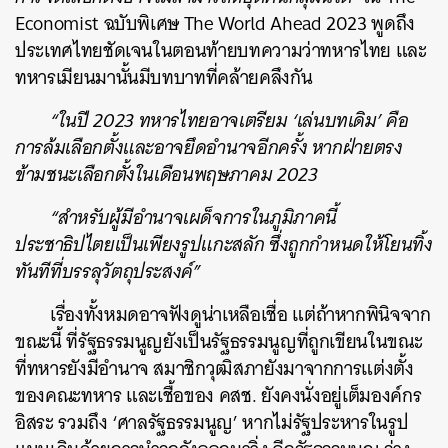
Economist
ฉบับพิเศษ
The World Ahead 2023
พูดถึง
ประเทศไทยชัดเจนในตอนท้ายบทความว่าทหารไทย และ
ทหารเมียนมานั้นมีบทบาทที่คล้ายคลึงกัน
“ในปี
2023
ทหารไทยอาจเตรียม
‘
เล่นบทเดิม
’
คือ
การล้มเลือกตั้งและอาจยึดอำนาจอีกครั้ง หากฝ่ายตรง
ข้ามชนะเลือกตั้งในเดือนพฤษภาคม
2023
“สำหรับผู้มีอำนาจเผด็จการในภูมิภาคนี้
ประชาธิปไตยเป็นเพียงรูปแกะสลัก ซึ่งถูกกำหนดให้โยนทิ้ง
ทันทีที่บรรลุวัตถุประสงค์”
เรื่องทั้งหมดอาจฟังดูน่าเหลือเชื่อ แต่ถ้าหากพินิจจาก
ขณะนี้ ที่รัฐธรรมนูญยังเป็นรัฐธรรมนูญที่ถูกเขียนในขณะ
ที่ทหารยังมีอำนาจ สมาชิกวุฒิสภายังมาจากการแต่งตั้ง
ของคณะทหาร และเชื้อของ คสช. ยังคงนั่งอยู่เต็มองค์กร
อิสระ รวมถึง
‘
ศาลรัฐธรรมนูญ
’
หากไม่รัฐประหารในรูป