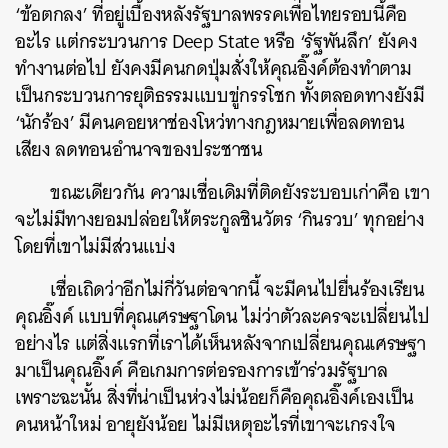
‘ข้อตกลง’ ที่อยู่เบื้องหลังรัฐบาลพรรคเพื่อไทยรอบนี้คือ
อะไร แต่กระบวนการ Deep State หรือ ‘รัฐพันลึก’ ยังคง
ทำงานต่อไป ยังคงมีคนกดปุ่มสั่งให้คุณอิ๊งค์ต้องทำตาม
เป็นกระบวนการยุติธรรมแบบขู่กรรโชก ทั้งตลอดทางยังมี
‘นักร้อง’ มีคนคอยหาช่องโหว่ทางกฎหมายเพื่อลดทอน
เสียง ลดทอนอำนาจของประชาชน
ขณะเดียวกัน ความเชื่อเดิมที่ติดยังระบอบเก่าคือ เขา
จะไม่มีทางยอมปล่อยให้ตระกูลชินวัตร ‘กินรวบ’ ทุกอย่าง
โดยที่เขาไม่มีส่วนแบ่ง
เชื่อเถิดว่าอีกไม่กี่วันต่อจากนี้ จะมีคนไปยื่นร้องเรียน
คุณอิ๊งค์ แบบที่คุณเศรษฐาโดน ไม่ว่าตัวละครจะเปลี่ยนไป
อย่างไร แต่สิ่งแรกที่เราได้เห็นหลังจากเปลี่ยนคุณเศรษฐา
มาเป็นคุณอิ๊งค์ คือเกมการต่อรองการเข้าร่วมรัฐบาล
เพราะฉะนั้น สิ่งที่น่าเป็นห่วงไม่น้อยก็คือคุณอิ๊งค์เองเป็น
คนหน้าใหม่ อายุยังน้อย ไม่มีเหตุอะไรที่เขาจะเกรงใจ