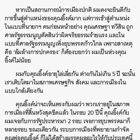
หากเป็นสถานการณ์การเมืองปกติ ผมคงจะยินดีกับ
การขึ้นสู่ตำแหน่งของคุณอิ๊งค์มาก แต่การเข้าสู่ตำแหน่ง
ในแบบที่นายกฯ คนก่อนหน้าอย่าง คุณเศรษฐา ทวีสิน ถูก
ศาลรัฐธรรมนูญตัดสินว่าผิดจริยธรรมร้ายแรง และใน
แบบที่ศาลรัฐธรรมนูญเพิ่งยุบพรรคก้าวไกล เพราะสาเหตุ
คือ ‘ล้มล้างการปกครอง’ ก็ต้องบอกว่า ผมเป็นห่วงคุณ
อิ๊งค์ไม่น้อย
ผมกับคุณอิ๊งค์อายุไล่เลี่ยกัน ต่างกันไม่เกิน 5 ปี ฉะนั้น
เราเติบโตมาในสภาพเศรษฐกิจ สังคม และการเมืองใน
แบบใกล้เคียงกัน
คุณอิ๊งค์น่าจะเห็นตรงกับผมว่า พวกเราอยู่ในสภาพ
การเมืองที่สิ้นหวังสุดขีดแล้ว ในรอบ 20 ปีนี้ คุณอิ๊งค์กับ
ผมเจอกับการรัฐประหารมา 2 รอบ เจอการยุบพรรคมาก็
หลายรอบ ขณะเดียวกัน ระบบการเมืองที่พยายามกำจัด
คุณพ่อคุณอิ๊งค์ ก็ไม่ได้สร้างมรรคผลอะไรให้กับประเทศนี้