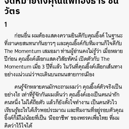
จดหมายถึงคุณแพทองธาร ชิน
วัตร
1
ก่อนอื่น ผมต้องแสดงความยินดีกับคุณอิ๊งค์ ในฐานะ
ที่เราเคยสนทนากันยาวๆ และคุณอิ๊งค์กับทีมงานก็ใจดีกับ
The Momentum เสมอมา ท่านผู้อ่านคงไม่รู้ว่า เมื่อหลาย
ปีก่อน คุณอิ๊งค์เลือกแสดงวิสัยทัศน์ เปิดตัวกับ The
Momentum เมื่อ 3 ปีที่แล้ว ในวันที่คุณอิ๊งค์เลือกเส้นทาง
อย่างแน่วแน่ว่าจะเดินบนถนนสายการเมือง
คนรู้จักหลายคนมักจะถามผมว่า คุณอิ๊งค์ตัวจริงเป็น
อย่างไร เท่าที่รู้จักกันผมเห็นว่า คุณอิ๊งค์เองเป็นคนน่ารัก
คนหนึ่ง ไม่ได้ถือตัว แล้วก็ยังตั้งใจทำงาน เป็นคนหัวไว
เรียนรู้อะไรได้เร็วพอประมาณ และทีมงานที่อยู่รอบตัวคุณ
อิ๊งค์ก็มีไม่น้อยที่เป็น ‘มืออาชีพ’ ของพรรคเพื่อไทย ที่ผม
คิดว่าไว้ใจได้