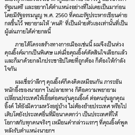
รัฐมนตรี และอยากได้ตำแหน่งอย่างที่ไม่เคยเป็นมาก่อน
โดยมีรัฐธรรมนูญ พ.ศ. 2560 ที่คณะรัฐประหารเขียนค่าย
กลขึ้นไว้ พยายามให้ ‘คนดี’ ที่เป็นฝ่ายตัวเองเท่านั้นที่เป็น
ผู้เล่นภายใต้ค่ายกลนี้
ภายใต้โครงสร้างทางการเมืองเช่นนี้ ผมจึงเป็นห่วง
คุณอิ๊งค์มากเป็นพิเศษ แต่เมื่อคุณอิ๊งค์ตัดสินใจเลือกแล้ว
และก็มาด้วยกลไกประชาธิปไตยที่ถูกต้อง ก็ต้องให้กำลัง
ใจกัน
ผมเชื่อว่าลึกๆ คุณอิ๊งค์ก็คงคิดเหมือนกัน ภาระอัน
หนักอึ้งของนายกฯ ในปลายทาง ก็คือความพยายาม
เปลี่ยนประเทศให้เอื้อต่อคนรุ่นคุณอิ๊งค์ ต่อคนรุ่นลูกคุณ
อิ๊งค์ ให้ยังมีความหวังอยู่บ้าง ไม่ต้องย้ายประเทศ หรือไป
เติบโตยังประเทศอื่นที่มีอนาคตกว่า เป็นประเทศที่ให้
โอกาสกับทุกคนจริงๆ เหมือนคำกล่าวแรกๆ ที่คุณอิ๊งค์พูด
หลังรับตำแหน่งนายกฯ