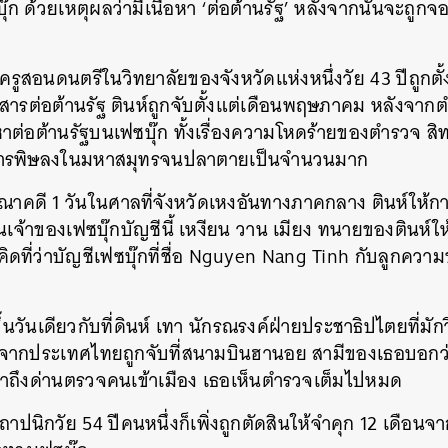
 ด้วยเหตุผลว่ามีเนื้อหา ‘ต่อต้านรัฐ’ หลังจากนั้นจะถูกจอ
 ครูสอนดนตรีในวิทยาลัยของจังหวัดแห่งหนึ่งวัย 43 ปีถูกตั
สารต่อต้านรัฐ ตินห์ถูกจับตั้งแต่เดือนพฤษภาคม หลังจ
อหาต่อต้านรัฐบนเฟซบุ๊ก ทั้งเรื่องความโหดร้ายของตำรวจ สิทธ
อยสารพิษลงในมหาสมุทรจนปลาตายเป็นจำนวนมาก
าคดี 1 วันในศาลที่จังหวัดเหงอันทางภาคกลาง ตินห์ให้การว
็นเจ้าของเฟซบุ๊กบัญชีนี้ เหงียน วาน เมียง ทนายของตินห์ใ
คิดที่ว่าบัญชีเฟซบุ๊กที่ชื่อ Nguyen Nang Tinh กับลูกคว
ขึ้นวันเดียวกับที่ดินห์ เทา นักรณรงค์ฝ่ายประชาธิปไตยที่มั
างจากประเทศไทยถูกจับที่สนามบินฮานอย สามีของเธอบอกว่
เทามาถึงด่านตรวจคนเข้าเมือง เธอเห็นตำรวจเต็มไปหมด
 สถาปนิกวัย 54 ปีคนหนึ่งก็เพิ่งถูกตัดสินให้จำคุก 12 เดือน