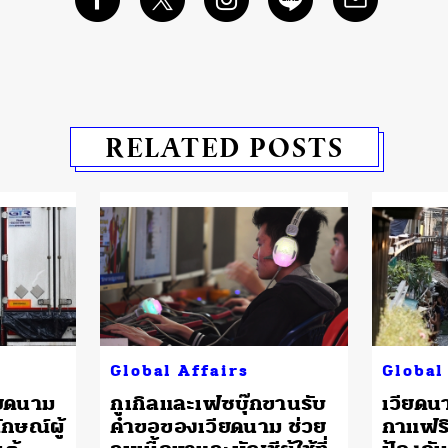
RELATED POSTS
Global Affairs
Global
ียดนาม
กูเกิลและเฟซบุ๊กขานรับ
เวียดนา
กษณ์ผู้
คำขอของเวียดนาม ช่วย
กาแฟร