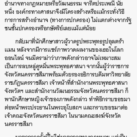
อำนาจทางกฎหมายหรือวัฒนธรรม จารีตประเพณี นัย
หนึ่ง องค์กรทางศาสนาจึงมีโครงสร้างหรือแม้กระทั่งวิธี
การการสร้างอำนาจ (ทางการปกครอง) ไม่แตกต่างจากรัฐ
ชนชั้นปกครองหรือกษัตริย์เลยแม้แต่น้อย
ค้นหา
กลับมาที่นักศึกษาสาวผู้วาดรูปพระพุทธรูปอุลตร้า
SHARE
TWEET
LINE
EMAIL
แมน หลังจากมี
การแชร์ภาพวาดผลงานของเธอในโลก
ออนไลน์ จนมีดราม่าว่าภาพดังกล่าวอาจไม่เหมาะสม
เป็นการลบหลู่ดูหมิ่นพระพุทธศาสนา จากนั้นผู้ว่าราชการ
จังหวัดนครราชสีมาพร้อมด้วยรองอธิการบดีมหาวิทยาลัย
ราชภัฏนครราชสีมา เจ้าหน้าที่สำนักงานพระพุทธศาสนา
จังหวัดฯ และสำนักงานวัฒนธรรมจังหวัดนครราชสีมา ก็
พานักศึกษาหญิงเจ้าของภาพดังกล่าว ทำพิธีกราบขอขมา
ต่อหน้าพระประธานในพระอุโบสถฯ และกราบขอขมาต่อ
เจ้าคณะจังหวัดนครราชสีมา ในนามคณะสงฆ์จังหวัด
นครราชสีมา