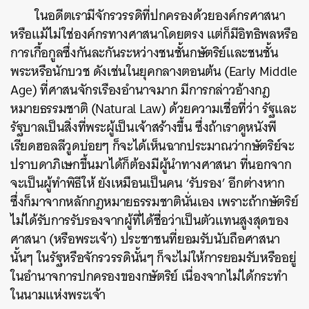
ในอดีตเรามีจักรวรรดิที่ปกครองด้วยองค์กรศาสนา
หรือแม้ไม่ใช่องค์กรทางศาสนาโดยตรง แต่ก็มีอิทธิพลหรือ
การเกื้อกูลซึ่งกันละกันระหว่างชนชั้นกษัตริย์และชนชั้น
พระหรือนักบวช ดังเช่นในยุคกลางตอนต้น (Early Middle
Age) ที่ศาสนจักรเรืองอำนาจมาก มีการกล่าวอ้างกฎ
หมายธรรมชาติ (Natural Law) ด้วยความเชื่อที่ว่า รัฐและ
รัฐบาลเป็นสิ่งที่พระผู้เป็นเจ้าสร้างขึ้น ซึ่งถ้าเราดูหนังพี
เรียดฮอลลีวูดบ่อยๆ ก็จะได้เห็นฉากประมาณว่ากษัตริย์จะ
ปราบดาภิเษกขึ้นมาได้ก็ต้องมีผู้นำทางศาสนา ที่นอกจาก
จะเป็นผู้ทำพิธีให้ ยังเหมือนเป็นคน ‘รับรอง’ อีกต่างหาก
ซึ่งก็มาจากหลักกฎหมายธรรมชาตินั่นเอง เพราะถ้ากษัตริย์
ไม่ได้รับการรับรองจากผู้ที่ได้ชื่อว่าเป็นตัวแทนสูงสุดของ
ศาสนา (หรือพระเจ้า) ประชาชนที่ยอมรับนับถือศาสนา
นั้นๆ ในรัฐหรือจักรวรรดินั้นๆ ก็จะไม่ให้การยอมรับหรืออยู่
ในอำนาจการปกครองของกษัตริย์ เนื่องจากไม่ได้กระทำ
ในนามแห่งพระเจ้า