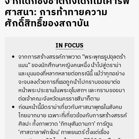
จากเด็กชังชาติถึงเด็กไม่เคารพ
ศาสนา: การท้าทายความ
ศักดิ์สิทธิ์ของสถาบัน
IN FOCUS
จากการสร้างสรรค์ภาพวาด “พระพุทธรูปอุลตร้า
แมน” ของนักศึกษาหญิงคนหนึ่ง นำไปสู่ดราม่า
และมุมมองที่หลากหลายต่อกรณีนี้ แม้ว่าทุกอย่าง
จะจบลงด้วยการที่เธอถูกนำไปกราบขอขมาต่อ
หน้าพระประธานในพระอุโบสถฯ และกราบขอขมา
ต่อเจ้าคณะจังหวัดนครราชสีมาก็ตาม
ก่อนหน้านี้มีดราม่าเกี่ยวกับศาสนาพุทธในสังคม
ไทยมากมาย เฉพาะที่เกี่ยวข้องกับการสร้างสรรค์
ศิลปะ ทั้งภาพวาด
‘ภิกษุสันดานกา’ การ์ตูน
‘ศาสดาลาพักร้อน’ ภาพยนตร์ ตั้งแต่เรื่อง