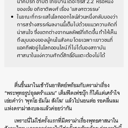
นาคปรก อาปัติ ไทยบ้าน เดอะซีรีส์ 2.2 หรือหนัง
ของเจ้ย อภิชาติพงศ์ เรื่อง ‘แสงศตวรรษ’
ในขณะที่กระแสในโลกออกไลน์ส่วนหนึ่งกลับมองว่า
การสร้างสรรค์ผลงานนี้เต็มไปด้วยแนวความคิดที่
น่าสนใจ ซึ่งแตกต่างจากผลลัพธ์ที่เกิดขึ้น ทำให้เห็น
ถึงมุมมองของผู้คนในสังคม โดยเฉพาะเยาวชนที่
แอคทีฟอยู่ในโลกออนไลน์ ที่ไม่ได้มองสถาบัน
ศาสนาในแง่ความศักดิ์สิทธิ์อันแตะต้องไม่ได้
ตื่นขึ้นมาในเช้าวันอาทิตย์พร้อมกับดราม่าเรื่อง
“พระพุทธรูปอุลตร้าแมน” เต็มฟีดเฟซบุ๊ก ก็ได้แต่เศร้าใจ
เอ่ยคำว่า ‘พุทโธ ธัมโม สังโฆ’ แล้วไปนอนต่อ รอคลื่นลม
แห่งดราม่าสงบลงแล้วค่อยว่ากัน
เพราะนี่ไม่ใช่ครั้งแรกที่มีดราม่าเรื่องพุทธศาสนาใน