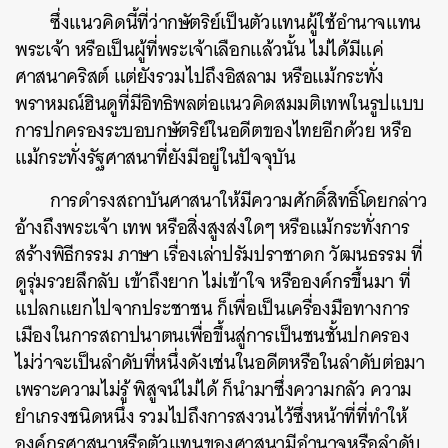
ซึ่งแนวคิดนี้ที่ว่ากษัตริย์เป็นตัวแทนผู้ใช้อำนาจแทน
พระเจ้า หรือเป็นผู้ที่พระเจ้าเลือกแล้วนั้น ไม่ได้มีแค่
ศาสนาคริสต์ แต่ยังรวมไปถึงอิสลาม หรือแม้กระทั่ง
พราหมณ์ฮินดูที่มีอิทธิพลต่อแนวคิดสมมติเทพในรูปแบบ
การปกครองระบอบกษัตริย์ในอดีตของไทยอีกด้วย หรือ
แม้กระทั่งรัฐศาสนาที่ยังมีอยู่ในปัจจุบัน
การดำรงสถาบันศาสนาให้มีความศักดิ์สิทธิ์โดยกล่าว
อ้างถึงพระเจ้า เทพ หรือสิ่งสูงส่งใดๆ หรือแม้กระทั่งการ
สร้างพิธีกรรม ภาษา เรื่องเล่าปรัมปราชาดก วัฒนธรรม ที่
ดูรุ่มรวยลึกลับ เข้าถึงยาก ไม่เข้าใจ หรือองค์กรขึ้นมา ที่
แปลกแยกไปจากประชาชน ก็เพื่อเป็นเครื่องมือทางการ
เมืองในการสถาปนาตนเพื่อขึ้นสู่การเป็นชนชั้นปกครอง
ไม่ว่าจะเป็นลำดับที่หนึ่งดังเช่นในอดีตหรือในลำดับต่อมา
เพราะความไม่รู้ พิสูจน์ไม่ได้ ก็นำมาซึ่งความกลัว ความ
ยำเกรงชนิดหนึ่ง รวมไปถึงการสงวนไว้ซึ่งหน้าที่ที่ทำให้
องค์กรศาสนาหรือตัวแทนของศาสนามีอำนาจหรือลำดับ