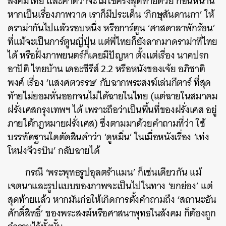
สังคมไทย และคาดว่าจะไม่ใช่ครั้งสุดท้ายด้วย ก่อนหน้านี้
หากเป็นเรื่องภาพวาด เราก็มีประเด็น ‘ภิกษุสันดานกา’ ให้
ดราม่ากันไปแล้วรอบหนึ่ง หรือการ์ตูน ‘ศาสดาลาพักร้อน’
ที่แม้จะเป็นการ์ตูนญี่ปุ่น แต่พี่ไทยก็ยังลากมาดราม่าที่ไทย
ได้ หรือฝั่งภาพยนตร์ก็เคยมีปัญหา ตั้งแต่เรื่อง นาคปรก
อาปัติ ไทยบ้าน เดอะซีรีส์ 2.2 หรือหนังของเจ้ย อภิชาติ
พงศ์ เรื่อง ‘แสงศตวรรษ’ กับฉากพระสงฆ์เล่นกีตาร์ ที่สุด
ท้ายไม่ยอมหั่นออกจนไม่ได้ฉายในไทย (แต่ฉายในสมาคม
ฝรั่งเศสกรุงเทพฯ ได้ เพราะถือว่าเป็นพื้นที่ของฝรั่งเศส อยู่
ภายใต้กฎหมายฝรั่งเศส) ซึ่งตามมาด้วยคำถามที่ว่า ใช้
บรรทัดฐานใดตัดสินคำว่า ‘ดูหมิ่น’ ในเมื่อหนังเรื่อง ‘เท่ง
โหน่งจีวรบิน’ กลับฉายได้
กรณี ‘พระพุทธรูปอุลตร้าแมน’ ก็เช่นเดียวกัน แม้
เจตนาและรูปแบบของภาพจะเป็นไปในทาง ‘ยกย่อง’ แต่
สุดท้ายแล้ว หากมันก่อให้เกิดการตั้งคำถามถึง ‘สถานะอัน
ศักดิ์สิทธิ์’ ของพระสงฆ์หรือศาสนาพุทธในสังคม ก็ต้องถูก