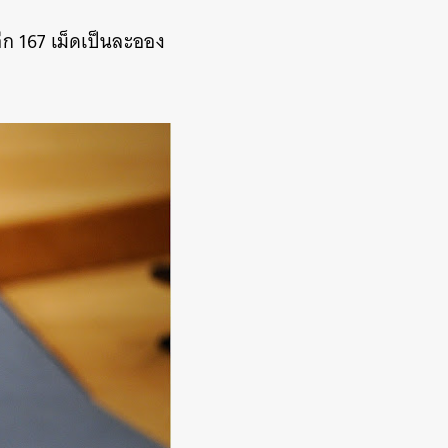
อีก 167 เม็ดเป็นละออง