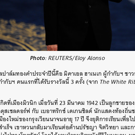
SHARE
TWEET
LINE
EMAIL
Photo
: REUTERS/Eloy Alonso
งวัลปาล์มทองคำประจำปีนี้คือ มิคาเอล ฮาเนเก ผู้กำกับฯ ชาว
กำกับฯ คนแรกที่ได้รับรางวัลนี้ 3 ครั้ง (จาก
The White Ri
ิดที่เมืองมิวนิก เมื่อวันที่ 23 มีนาคม 1942 เป็นลูกชายของ
ุสเซลดอร์ฟ กับ เบอาทริกซ์ เดเกนชิลด์ นักแสดงท้องถิ่น
มืองใหม่ของกรุงเวียนนาจนอายุ 17 ปี จึงยุติการเรียนเพื่อ
มสำเร็จ เขาหวนกลับมาเรียนต่อด้านปรัชญา จิตวิทยา และก