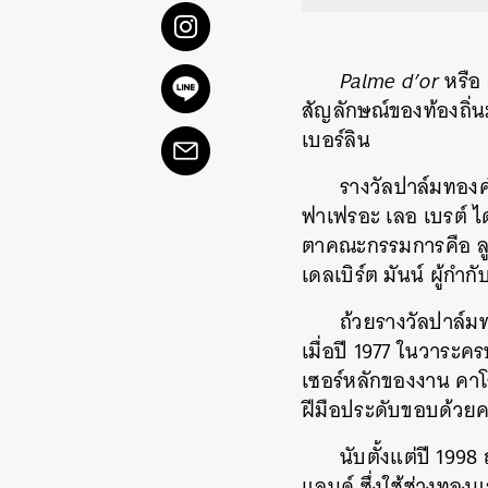
Palme d’or
หรือ
สัญลักษณ์ของท้องถิ่
เบอร์ลิน
รางวัลปาล์มทองค
ฟาเฟรอะ เลอ เบรต์ ไ
ตาคณะกรรมการคือ ลู
เดลเบิร์ต มันน์ ผู้กำก
ถ้วยรางวัลปาล์ม
เมื่อปี 1977 ในวาระ
เซอร์หลักของงาน คาโ
ฝีมือประดับขอบด้วยค
นับตั้งแต่ปี 199
แลนด์ ซึ่งใช้ช่างทอง