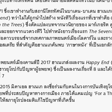
็มุ่งไปทางโทรทัศน์ โดยได้งานฝ่ายผลิตหนังทีวีในบาเดน-บ
971 ซึ่งเขาทำงานกับสถานีโทรทัศน์ในบาเดน-บาเดน ฮาเนเกเ
end
) ทว่าไม่ได้ถูกนำไปสร้าง หนังทีวีเรื่องแรกที่เขาทำคือ
n the Trees
) ซึ่งดัดแปลงบทจากนวนิยายของ มาร์เกอริต ดู
จะผละออกจากแวดวงทีวี ไปทำหนังยาวเรื่องแรก
The Seven
ัลเสือดาวบรอนซ์จากเทศกาลภาพยนตร์เมืองโลคาร์โน และราง
เตรีย ที่สำคัญคือฮาเนเกค้นพบ ‘ภาษาหนัง’ ที่เป็นเอก
พยนตร์เมืองคานส์ปี 2017 ฮาเนเกส่งผลงาน
Happy End
(
วยุโรปกับปัญหาผู้อพยพ) ซึ่งเป็นผลงานเรื่องที่ 8 และได้ร
่ 7
2015 มิคาเอล ฮาเนเก ลงชื่อร่วมกับคนในวงการบันเทิงยุโร
อพยพที่ประสบปัญหาทางการเมือง ภายใต้แคมเปญ ‘For a T
ห้สภายุโรปลงมติแก้ไขปัญหาที่เกิดขึ้น