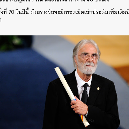
ที่ 70 ในปีนี้ ถ้วยรางวัลจะมีเพชรเม็ดเล็กประดับเพิ่มเติม
ำ
นหา