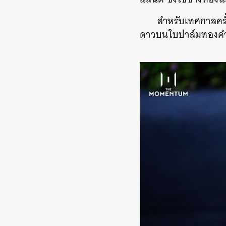
สำหรับเทศกาลครั้ง
ดาวบนใบปาล์มทองค
ค้