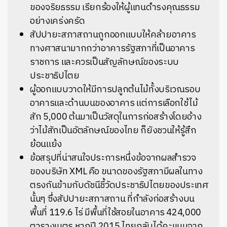
ของจริยธรรม เรียกร้องให้ผู้แทนดำรงคุณธรรม
อย่างเคร่งครัด
สัปปายะสภาสถานถูกออกแบบให้คล้ายอาคาร
ทางศาสนามากกว่าอาคารรัฐสภาที่เป็นอาคาร
ราชการ และควรเป็นสัญลักษณ์ของระบบ
ประชาธิปไตย
ผู้ออกแบบวาดให้มีการปลูกต้นไม้ทั้งบริเวณรอบ
อาคารและด้านบนของอาคาร แต่การเลือกใช้ไม้
สัก 5,000 ต้นมาเป็นวัสดุในการก่อสร้างโดยอ้าง
ว่าไม้สักเป็นอัตลักษณ์ของไทย ก็ยังชวนให้รู้สึก
ย้อนแย้ง
ข้อสรุปที่น่าสนใจประการหนึ่งข้อจากผลสำรวจ
ของบริษัท XML คือ ขนาดของรัฐสภามีผลในทาง
ตรงกันข้ามกับดัชนีชี้วัดประชาธิปไตยของประเทศ
นั้นๆ ซึ่ง
สัปปายะสภาสถาน ที่กำลังก่อสร้าง
บน
พื้นที่ 119.6 ไร่ มีพื้นที่ใช้สอยในอาคาร 424,000
ตารางเมตร
หากปี 2015 ไทยกลับได้คะแนนจาก