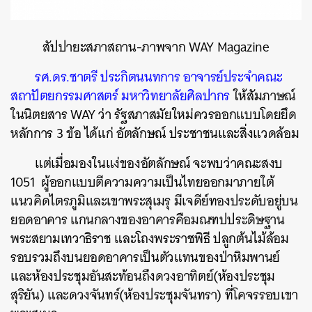
สัปปายะสภาสถาน-ภาพจาก WAY Magazine
รศ.ดร.ชาตรี ประกิตนนทการ อาจารย์ประจำคณะ
สถาปัตยกรรมศาสตร์ มหาวิทยาลัยศิลปากร
ให้สัมภาษณ์
ในนิตยสาร WAY ว่า รัฐสภาสมัยใหม่ควรออกแบบโดยยึด
หลักการ 3 ข้อ ได้แก่ อัตลักษณ์ ประชาชนและสิ่งแวดล้อม
แต่เมื่อมองในแง่ของอัตลักษณ์ จะพบว่าคณะสงบ
1051 ผู้ออกแบบตีความความเป็นไทยออกมาภายใต้
แนวคิดไตรภูมิและเขาพระสุเมรุ มีเจดีย์ทองประดับอยู่บน
ยอดอาคาร แกนกลางของอาคารคือมณฑปประดิษฐาน
พระสยามเทวาธิราช และโถงพระราชพิธี ปลูกต้นไม้ล้อม
รอบรวมถึงบนยอดอาคารเป็นตัวแทนของป่าหิมพานย์
และห้องประชุมอันสะท้อนถึงดวงอาทิตย์(ห้องประชุม
สุริยัน) และดวงจันทร์(ห้องประชุมจันทรา) ที่โคจรรอบเขา