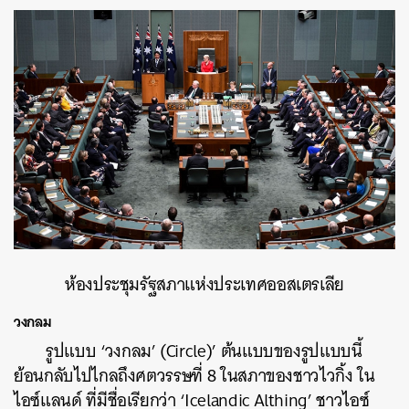
ห้องประชุมรัฐสภาแห่งประเทศออสเตรเลีย
วงกลม
รูปแบบ ‘วงกลม’ (Circle)’ ต้นแบบของรูปแบบนี้
ย้อนกลับไปไกลถึงศตวรรษที่ 8 ในสภาของชาวไวกิ้ง ใน
ไอซ์แลนด์ ที่มีชื่อเรียกว่า ‘Icelandic Althing’ ชาวไอซ์