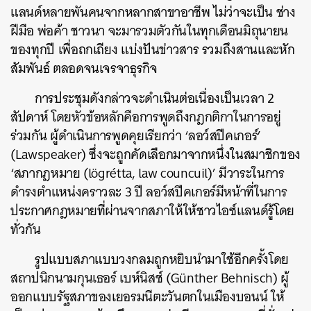
แลนด์หลายพันคนจากหลากสาขาอาชีพ ไม่ว่าจะเป็น ช่าง
ฝีมือ พ่อค้า ชาวนา จะมารวมตัวกันในทุกเดือนมิถุนายน
ของทุกปี เพื่อถกเถียง แบ่งปันข่าวสาร รวมถึงสานและหัก
สัมพันธ์ ตลอดจนเจรจาธุรกิจ
การประชุมดังกล่าวจะดำเนินต่อเนื่องเป็นเวลา 2
สัปดาห์ โดยหัวข้อหลักคือการพูดถึงกฎกติกาในการอยู่
ร่วมกัน ผู้ดำเนินการพูดคุยเรียกว่า ‘ลอว์สปีคเกอร์’
(Lawspeaker) ซึ่งจะถูกคัดเลือกมาจากหนึ่งในสมาชิกของ
‘สภากฎหมาย (
lögrétta, law councuil)’ มีวาระในการ
ดำรงตำแหน่งคราวละ 3 ปี ลอว์สปีคเกอร์มีหน้าที่ในการ
ประกาศกฎหมายที่ผ่านจากสภาให้ให้ชาวไอซ์แลนด์รู้โดย
ทั่วกัน
รูปแบบสภาแบบวงกลมถูกหยิบนำมาใช้อีกครั้งโดย
สถาปนิกนามกุนเธอร์ เบห์นิสช์ (
Günther Behnisch) ผู้
ออกแบบรัฐสภาของเยอรมนีตะวันตกในเมืองบอนน์ ให้