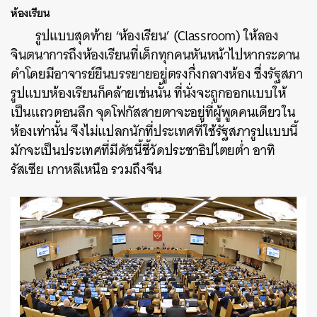
ห้องเรียน
รูปแบบสุดท้าย ‘ห้องเรียน’ (Classroom) ให้ลอง
จินตนาการถึงห้องเรียนที่เด็กทุกคนหันหน้าไปหากระดาน
ดำโดยมีอาจารย์ยืนบรรยายอยู่ตรงกึ่งกลางห้อง ซึ่งรัฐสภา
รูปแบบห้องเรียนก็คล้ายเช่นนั้น ที่นั่งจะถูกออกแบบให้
เป็นแถวตอนลึก จุดโฟกัสสายตาจะอยู่ที่ผู้พูดคนเดียวใน
ห้องเท่านั้น จึงไม่แปลกนักที่ประเทศที่ใช้รัฐสภารูปแบบนี้
มักจะเป็นประเทศที่มีดัชนี้ชี้วัดประชาธิปไตยต่ำ อาทิ
รัสเซีย เกาหลีเหนือ รวมถึงจีน