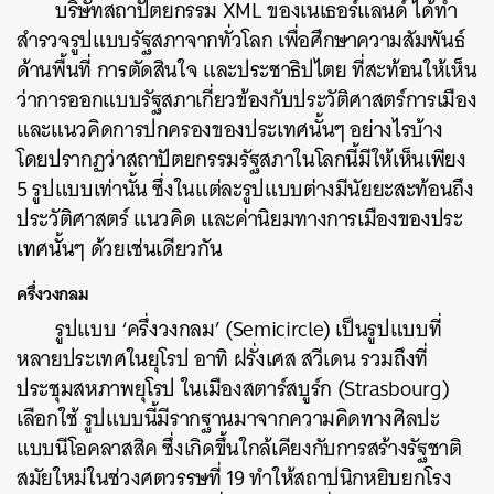
บริษัทสถาปัตยกรรม XML ของเนเธอร์แลนด์ ได้ทำ
สำรวจรูปแบบรัฐสภาจากทั่วโลก เพื่อศึกษาความสัมพันธ์
ด้านพื้นที่ การตัดสินใจ และประชาธิปไตย ที่สะท้อนให้เห็น
ว่าการออกแบบรัฐสภาเกี่ยวข้องกับประวัติศาสตร์การเมือง
และแนวคิดการปกครองของประเทศนั้นๆ อย่างไรบ้าง
โดยปรากฏว่าสถาปัตยกรรมรัฐสภาในโลกนี้มีให้เห็นเพียง
5 รูปแบบเท่านั้น ซึ่งในแต่ละรูปแบบต่างมีนัยยะสะท้อนถึง
ประวัติศาสตร์ แนวคิด และค่านิยมทางการเมืองของประ
เทศนั้นๆ ด้วยเช่นเดียวกัน
ครึ่งวงกลม
รูปแบบ ‘ครึ่งวงกลม’ (Semicircle) เป็นรูปแบบที่
หลายประเทศในยุโรป อาทิ ฝรั่งเศส สวีเดน รวมถึงที่
ประชุมสหภาพยุโรป ในเมือง
สตาร์สบูร์ก (Strasbourg)
เลือกใช้ รูปแบบนี้มีรากฐานมาจากความคิดทางศิลปะ
แบบนีโอคลาสสิค ซึ่งเกิดขึ้นใกล้เคียงกับการสร้างรัฐชาติ
สมัยใหม่ในช่วงศตวรรษที่ 19 ทำให้สถาปนิกหยิบยกโรง