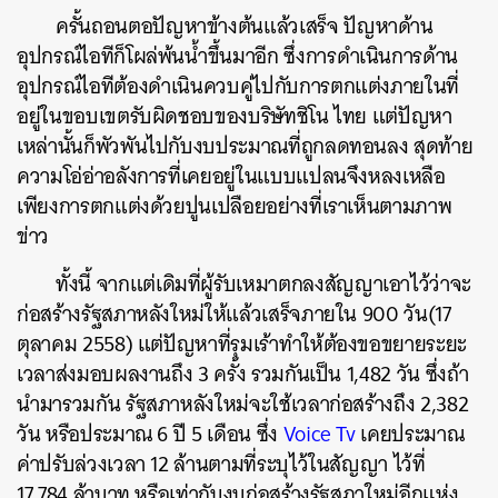
ครั้นถอนตอปัญหาข้างต้นแล้วเสร็จ ปัญหาด้าน
อุปกรณ์ไอทีก็โผล่พ้นน้ำขึ้นมาอีก ซึ่งการดำเนินการด้าน
อุปกรณ์ไอทีต้องดำเนินควบคู่ไปกับการตกแต่งภายในที่
อยู่ในขอบเขตรับผิดชอบของบริษัทชิโน ไทย แต่ปัญหา
เหล่านั้นก็พัวพันไปกับงบประมาณที่ถูกลดทอนลง สุดท้าย
ความโอ่อ่าอลังการที่เคยอยู่ในแบบแปลนจึงหลงเหลือ
เพียงการตกแต่งด้วยปูนเปลือยอย่างที่เราเห็นตามภาพ
ข่าว
ทั้งนี้ จากแต่เดิมที่ผู้รับเหมาตกลงสัญญาเอาไว้ว่าจะ
ก่อสร้างรัฐสภาหลังใหม่ให้แล้วเสร็จภายใน 900 วัน(17
ตุลาคม 2558) แต่ปัญหาที่รุมเร้าทำให้ต้องขอขยายระยะ
เวลาส่งมอบผลงานถึง 3 ครั้ง รวมกันเป็น 1,482 วัน ซึ่งถ้า
นำมารวมกัน รัฐสภาหลังใหม่จะใช้เวลาก่อสร้างถึง 2,382
วัน หรือประมาณ 6 ปี 5 เดือน ซึ่ง
Voice Tv
เคยประมาณ
ค่าปรับล่วงเวลา 12 ล้านตามที่ระบุไว้ในสัญญา ไว้ที่
17,784 ล้าบาท หรือเท่ากับงบก่อสร้างรัฐสภาใหม่อีกแห่ง
ค้นหา