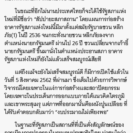
ในขณะที่อีกไม่นานประเทศไทยก็จะได้ใช้รัฐสภาแห่ง
ใหม่ที่มีชื่อว่า “สัปปายะสภาสถาน” โดย
แผนการก่อสร้าง
อาคารรัฐสภาแห่งใหม่นี้มีมาตั้งแต่สมัยรัฐบาลชวน หลีก
ภัย(1) ในปี 2536 จนกระทั่งนายชวน หลีกภัยลงจาก
ตำแหน่งนายกรัฐมนตรี ผ่านไป 26 ปี ชวนเปลี่ยนจากเก้าอี้
นายกรัฐมนตรี ขึ้นมานั่งในตำแหน่งประธานสภา อาคาร
รัฐสภาแห่งใหม่ก็ยังไม่แล้วเสร็จสมบูรณ์เสียที
แต่ถึงแม้จะยังไม่เสร็จสมบูรณ์ดี ก็มีการเปิดใช้แล้วใน
วันที่ 5 สิงหาคม 2562 ที่ผ่านมา ซึ่งเต็มไปด้วยการวิพากษ์
วิจารณ์โดยเฉพาะในแง่การก่อสร้างและสถาปัตยกรรม
โดยเฉพาะในประเด็นการออกแบบภายใต้
แนวคิดไตรภูมิ
และเขาพระสุเมรุ แต่ภาพที่ออกมานั้นคือผนังปูนเปลือย ที่
ได้รับคำตอบกลับมาว่า “งบประมาณไม่เพียงพอ”
ในฐานะที่รัฐสภาเป็นสถานที่ที่เป็นดั่งสัญลักษณ์ของ
การเมืองการปกครองในระบอบประชาธิปไตย น่าสนใจว่า