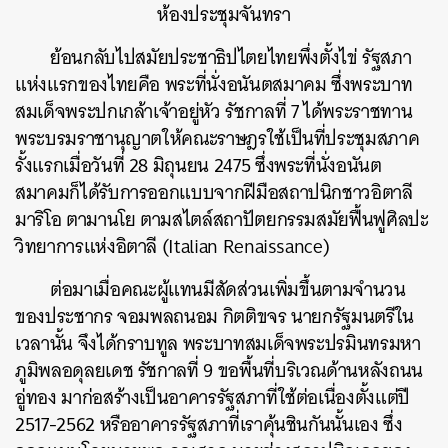
ห้องประชุมจันทรา
ย้อนกลับไปสมัยประชาธิปไตยไทยพึ่งตั้งไข่ รัฐสภา
แห่งแรกของไทยคือ พระที่นั่งอนันตสมาคม ซึ่งพระบาท
สมเด็จพระปกเกล้าเจ้าอยู่หัว รัชกาลที่ 7 ได้พระราชทาน
พระบรมราชานุญาตให้คณะราษฎรใช้เป็นที่ประชุมสภาค
รั้งแรกเมื่อวันที่ 28 มิถุนยน 2475 ซึ่งพระที่นั่งอนันต
สมาคมก็ได้รับการออกแบบจากฝีมือสถาปนิกชาวอิตาลี
มาริโอ ตามานโย ตามสไตล์สถาปัตยกรรมสมัยฟื้นฟูศิลปะ
วิทยาการแห่งอิตาลี (Italian Renaissance)
ต่อมาเมื่อคณะผู้แทนมีสัดส่วนเพิ่มขึ้นตามจำนวน
ของประชากร จอมพลถนอม กิตติขจร นายกรัฐมนตรีใน
เวลานั้น จึงได้กราบทูล พระบาทสมเด็จพระปรมินทรมหา
ภูมิพลอดุลยเดช รัชกาลที่ 9 ขอพื้นที่บริเวณด้านหลังถนน
อู่ทอง มาก่อสร้างเป็นอาคารรัฐสภาที่ใช้ต่อเนื่องตั้งแต่ปี
2517-2562 หรืออาคารรัฐสภาที่เราคุ้นชินกันนั้นเอง ซึ่ง