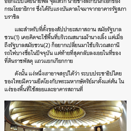
ออกแบบโดยนายพล จุลเสวก นายช่างสถาปนิกเอกของ
กรมโยธาธิการ ซึ่งได้รับแรงบันดาลใจมาจากอาคารรัฐสภา
บราซิล
และสำหรับที่ตั้งของสัปปายะสภาสถาน สมัยรัฐบาล
ชวน(1) เคยคิดจะใช้พื้นที่บริเวณสนามม้านางเลิ้ง แต่เมื่อ
ถึงรัฐบาลสมัยชวน(2) ก็อยากเปลี่ยนมาใช้บริเวณสถานี
รถไฟบางซื่อในปัจจุบัน แต่ท้ายที่สุดกลับลงเอยในที่ของ
ที่ดินราชพัสดุ แถวแยกเกียกกาย
ดังนั้น แง่หนึ่งเราอาจสรุปได้ว่า ระบบประชาธิปไตย
ของไทยมีความยึดโยงกับพระมหากษัตริย์มาตั้งแต่ต้น ใน
แง่ของพื้นที่ใช้สอยและอาคารสถานที่