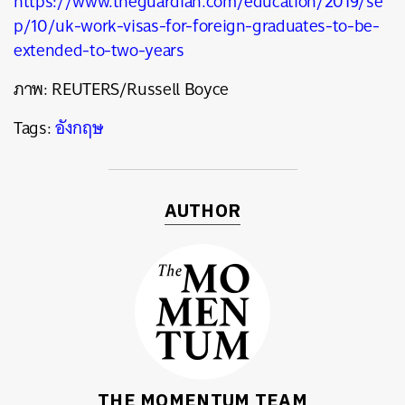
https://www.theguardian.com/education/2019/se
p/10/uk-work-visas-for-foreign-graduates-to-be-
extended-to-two-years
ภาพ:
REUTERS/Russell Boyce
Tags:
อังกฤษ
AUTHOR
THE MOMENTUM TEAM