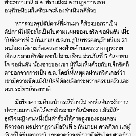
ที่จะออกมานี้ ส.ส. ที่รวมถึงส.ส.กบฏจากพรรค
อนุรักษนิยมก็เตรียมจะฟ้องดำเนินคดีด้วย
หากรวบสรุปสัปดาห์ที่ผ่านมา ก็ต้องบอกว่าเป็น
สัปดาห์ไม่มีอะไรเป็นไปตามแผนของบอริส จอห์นสัน เมื่อ
วันอังคารที่ 3 กันยายน ส.ส.กบฏในพรรคอนุรักษนิยม 21
คนก็ลงมติตามข้อเสนอของฝ่ายค้านเสนอร่างกฎหมาย
เลื่อนเวลาเบร็กซิตออกไปสามเดือน ส่วนวันที่ 5 กันยายน
โจ จอห์นสัน น้องชายของเขา ผู้ที่ไม่เห็นด้วยกับเบร็กซิตก็
ลาออกจากการเป็น ส.ส. โดยให้เหตุผลผ่านทวิตเตอร์ว่า
เขามีความขัดแย้งในใจที่ต้องเลือกระหว่างครอบครัวและ
ผลประโยชน์ของชาติ
มีเพียงความคืบหน้ากรณีที่บอริส จอห์นสันระงับการ
ประชุมสภา เพื่อให้สภามีเวลาถกกันน้อยลง แล้วมีนัก
ธุรกิจหญิงคนหนึ่งยื่นคำร้องให้ศาลสูงของลอนดอน
ค้นหา
พิจารณา ผลปรากฏว่าเมื่อวันที่ 6 กันยายน ศาลตีตก แต่ผู้
SHARE
TWEET
LINE
EMAIL
ร้องก็ได้ยื่นอุทธรณ์ และคาดว่าจะมีการตัดสินโดยศาลฏีกา