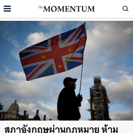
สภาอังกฤษผ่านกฎหมาย ห้าม