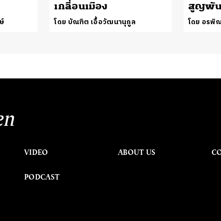
เกลื่อนเมือง
สูญพันธ
ษ์
โดย บัณฑิต เอื้อวัฒนานุกูล
โดย อรพิณ
en
VIDEO
ABOUT US
C
PODCAST