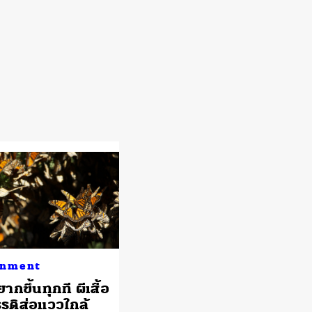
onment
ากขึ้นทุกที ผีเสื้อ
รดิส่อแววใกล้