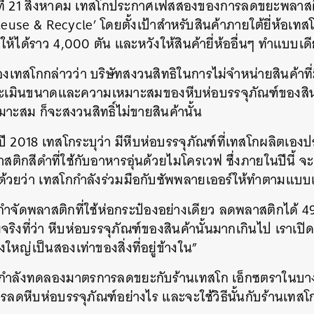
ันที่ 21 สิงหาคม เทสโกประกาศเฟสสองของการลดขยะพลาสติกท
use & Recycle’ โดยตั้งเป้าสำหรับสินค้าภายใต้ยี่ห้อเทส
ให้ได้ราว 4,000 ตัน และหวังให้สินค้ายี่ห้ออื่นๆ ทำแบบเด
ของเทสโกกล่าวว่า บริษัทสงวนสิทธิในการไม่จำหน่ายสินค้าที่
ะเมินขนาดและความเหมาะสมของหีบห่อบรรจุภัณฑ์ของสินค้า
มาะสม ก็จะสงวนสิทธิ์ไม่ขายสินค้านั้น
2018 เทสโกระบุว่า มีหีบห่อบรรจุภัณฑ์ที่เทสโกผลิตเองป
ลาสติกสีดำที่ใช้กับอาหารอุ่นด้วยไมโครเวฟ ซึ่งภายในปีนี้ จะ
กด้วยว่า เทสโกกำลังร่วมมือกับซัพพลายเออร์ให้ทำตามแบบ
รกำจัดพลาสติกที่ใช้ห่อกระป๋องอย่างเดียว ลดพลาสติกได้ 49
งที่ว่า หีบห่อบรรจุภัณฑ์ของสินค้านั้นมากเกินไป เราเปิดถ
งใหญ่เป็นสองเท่าของสิ่งที่อยู่ข้างใน”
กำลังทดลองมาตรการลดขยะกับร้านเทสโก เอ็กซตราในบางสา
รลดหีบห่อบรรจุภัณฑ์อย่างไร และจะใช้วิธีนั้นกับร้านเทสโ