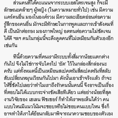
ส่วนคนที่ได้คะแนนจากระบบเอสโตรเจนสูง ก็จะมี
ลักษณะคล้ายๆ ผู้หญิง (ในความหมายทั่วไป) เช่น มีความ
แคร์คนอื่น มองในองค์รวม มีความละเอียดอ่อนต่อความ
รู้สึกของคนอื่น มักจะมีทักษะในการพูดและการเข้าสังคมที่
ดี เป็นนักต่อรอง มองภาพใหญ่ อดทนต่อความไม่ชัดเจน
ได้ดี ฯลฯ คนในกลุ่มนี้จะดึงดูดคนที่ไม่เหมือนกันตัวเองอีก
เช่นกัน
ทีนี้ด้วยความที่คนเรามีระบบทั้งสี่มากน้อยแตกต่าง
กันไป จึงไม่ใช่การจับใครไป ‘ยัด’ ไว้ในกล่องสี่กล่องนะ
ครับ แต่ทั้งหมดนี้เป็นเหมือนสเปคตรัมสี่สเปคตรัมที่สลับ
สับเปลี่ยนหมุนเวียนกันไปมา ดังนั้นเอาเข้าจริงแล้ว ถ้าจะ
ให้ชี้ชัดไปเลยว่าทำไมเราถึงรักคนนั้นคนนี้ จึงอาจเป็นเรื่อง
ที่ตอบไม่ได้แบบกระจ่างชัดเสียทีเดียว แต่อย่างน้อยที่สุด
งานวิจัยของ เฮเลน ฟิชเชอร์ ก็ทำให้เราพอเห็นได้ว่า คน
แบบไหนมีแนวโน้มจะชอบหรือไม่ชอบคนแบบไหน ซึ่งก็
อาจทำให้เราได้ย้อนกลับมาพิจารณาความชอบของตัวเอง