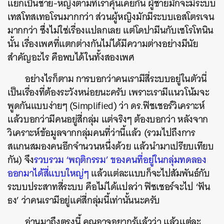
แยกเป็นชาย-หญิงตามที่เราคุ้นเคยกัน ผู้ชายมักจะมีระบบ
เทสโทสเทอโรนมากกว่า ส่วนผู้หญิงมักมีระบบเอสโตรเจน
มากกว่า ซึ่งไม่ใช่เรื่องแปลกเลย แต่โดปามีนกับเซโรโทนิน
ค้นหา
นั้น เรื่องเพศที่แตกต่างกันไม่ได้มีความต่างอย่างมีนัย
SHARE
TWEET
LINE
EMAIL
สำคัญอะไร คือพบได้ในทั้งสองเพศ
อย่างไรก็ตาม การบอกว่าคนเรามีสี่ระบบอยู่ในตัวนี่
เป็นเรื่องที่ต้องระวังหน่อยนะครับ เพราะเรามีแนวโน้มจะ
พูดกันแบบง่ายๆ (Simplified) ว่า ดร.ฟิชเชอร์วิเคราะห์
แล้วบอกว่ามีคนอยู่สี่กลุ่ม แต่จริงๆ ต้องบอกว่า หลังจาก
วิเคราะห์ข้อมูลจากกลุ่มคนที่ว่านี้แล้ว (รวมไปถึงการ
สแกนสมองคนอีกจำนวนหนึ่งด้วย แล้วนำมาเปรียบเทียบ
กัน) จึง
รวบรวม ‘พฤติกรรม’ ของคนที่อยู่ในกลุ่มทดลอง
ออกมาได้สี่แบบใหญ่ๆ
แล้วแต่ละแบบก็จะไปสัมพันธ์กับ
ระบบประสาทสี่ระบบ คือไม่ได้แปลว่า ฟิชเชอร์จะไป ‘ฟัน
ธง’ ว่าคนเรามีอยู่แค่สี่กลุ่มนี้เท่านั้นนะครับ
อ่านมาถึงตรงนี้ คุณอาจอยากรู้แล้วว่า แล้วแต่ละ