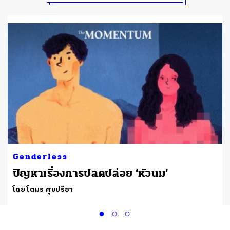
Genderless
ปัญหาเรื่องการปลดปล่อย ‘หัวนม’
โดย โตมร ศุขปรีชา