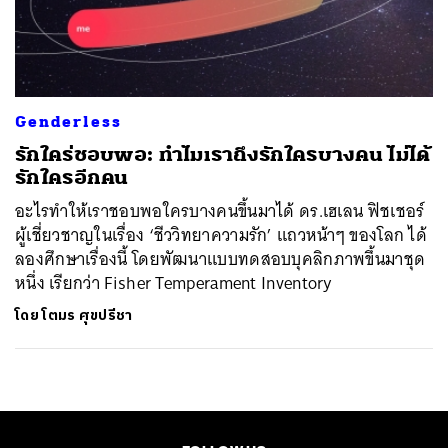
ค้นหา
SHARE
TWEET
LINE
EMAIL
Genderless
รักใคร่ชอบพอ: ทำไมเราถึงรักใครบางคน ไม่ได้
รักใครอีกคน
อะไรทำให้เราชอบพอใครบางคนขึ้นมาได้ ดร.เฮเลน ฟิชเชอร์
ผู้เชี่ยวชาญในเรื่อง ‘ชีววิทยาความรัก’ แถวหน้าๆ ของโลก ได้
ลองศึกษาเรื่องนี้ โดยพัฒนาแบบทดสอบบุคลิกภาพขึ้นมาชุด
หนึ่ง เรียกว่า Fisher Temperament Inventory
โดย
โตมร ศุขปรีชา