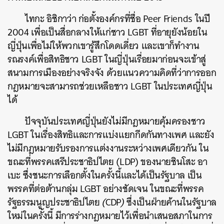
ไทกะ
อิชิกาว่า
ก่อตั้งองค์กรที่ชื่อ
Peer Friends
ในปี
2004
เพื่อเป็นสื่อกลางให้แก่ชาว
LGBT
ที่อายุยังน้อยใน
ญี่ปุ่นเพื่อไม่ให้พวกเขารู้สึกโดดเดี่ยว
และเขาก็ทำงาน
รณรงค์เพื่อสิทธิชาว
LGBT
ในญี่ปุ่นเรื่อยมาก่อนจะเข้าสู่
สนามการเมืองอย่างจริงจัง
ด้วยแนวความคิดที่ว่าการออก
กฎหมายจะสามารถช่วยเหลือชาว
LGBT
ในประเทศญี่ปุ่น
ได้
ปัจจุบันประเทศญี่ปุ่นยังไม่มีกฎหมายคุ้มครองชาว
LGBT
ในเรื่องสิทธิและการแบ่งแยกกีดกันทางเพศ
และยัง
ไม่มีกฎหมายรับรองการแต่งงานระหว่างเพศเดียวกัน
ใน
ขณะที่
พรรคเสรีประชาธิปไตย
(LDP)
ของนายชินโสะ
อา
เบะ
ซึ่งชนะการเลือกตั้งในครั้งนี้และได้เป็นรัฐบาล
เป็น
พรรคที่ต่อต้านกลุ่ม
LGBT
อย่างชัดเจน
ในขณะที่พรรค
รัฐธรรมนูญประชาธิปไตย
(
CDP
)
ซึ่งเป็นฝ่ายค้านในรัฐบาล
ใหม่ในครั้งนี้
มีการร่างกฎหมายไว้เพื่อนำเสนอสภาในการ