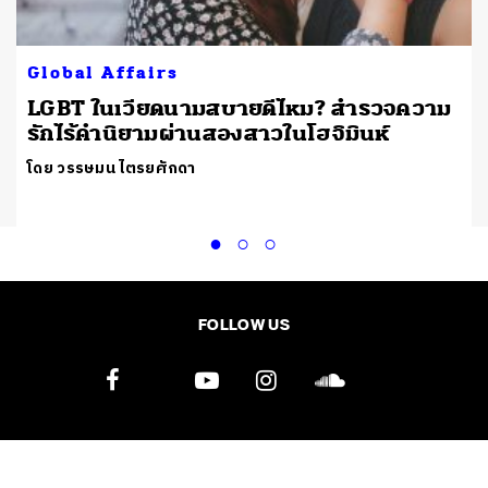
Global Affairs
LGBT ในเวียดนามสบายดีไหม? สำรวจความ
รักไร้คำนิยามผ่านสองสาวในโฮจิมินห์
โดย วรรษมน ไตรยศักดา
FOLLOW US