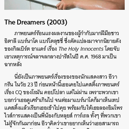
The Dreamers (2003)
ค้นหา
SHARE
TWEET
LINE
EMAIL
ภาพยนตร์ร้อนแรงผลงานของผู้กำกับมากฝีมือชาว
อิตาลี แบร์นาโด แบร์โตลุชชี่ ซึ่งดัดแปลงมาจากนิยายดัง
ของกิลเบิร์ต อาแดร์ เรื่อง
The Holy Innocents
โดยจับ
เอาเหตุการณ์จลาจลกลางปารีสในปี ค.ศ. 1968 มาเป็น
ฉากหลัง
นี่ยังเป็นภาพยนตร์เรื่องของของนักแสดงสาว อีวา
กรีน ในวัย 23 ปี ก่อนหน้านี้เธอเคยไปแคสติ้งภาพยนตร์
เรื่อง CQ ของโรมัน คอปโปลา แต่ไม่ผ่าน เพราะพวกเขา
บอกว่าเธอดูเศร้าเกินไป จนต่อมาแบร์นาโดก็มาเห็นเทป
แคสติ้งแล้วเรียกเธอเข้าไปคุย พร้อมกับให้เธอลองอิมโพร
ไวส์การแสดงเป็นพี่น้องกับหลุยส์ การ์เรล ทั้งๆ ที่พวกเขา
ไม่รู้จักกันมาก่อน อีวาคิดว่าเขาอยากเห็นว่าเธอสามารถ