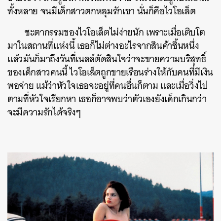
ทั้งหลาย จนมีเด็กสาวตกหลุมรักเขา นั่นก็คือไวโอเล็ต
ชะตากรรมของไวโอเล็ตไม่ง่ายนัก เพราะเมื่อเติบโต
มาในสถานที่แห่งนี้ เธอก็ไม่ต่างอะไรจากสินค้าชิ้นหนึ่ง
แล้วมันก็มาถึงวันที่เนลล์ตัดสินใจว่าจะขายความบริสุทธิ์
ของเด็กสาวคนนี้ ไวโอเล็ตถูกขายเรือนร่างให้กับคนที่มีเงิน
พอจ่าย แม้ว่าหัวใจเธอจะอยู่ที่คนอื่นก็ตาม และเมื่อวิ่งไป
ตามที่หัวใจเรียกหา เธอก็อาจพบว่าตัวเองยังเด็กเกินกว่า
จะมีความรักได้จริงๆ