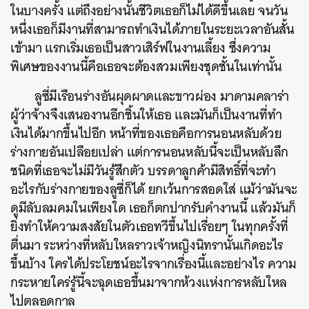
ในบางครั้ง แต่ถึงอย่างนั้นชีวิตเธอก็ไม่ได้ดีขึ้นเลย จนวัน
หนึ่งเธอก็มีงานที่สามารถทำเงินได้ภายในระยะเวลาอันสั้น
เข้ามา แรกเริ่มเธอเป็นสาวเสิร์ฟในงานเลี้ยง ซึ่งความ
พิเศษของงานนี้คือเธอจะต้องสวมเพียงชุดชั้นในเท่านั้น
ลูซี่มีเรือนร่างอันผุดผาดและขาวผ่อง มาดามคลาร่า
ผู้ว่าจ้างจึงเสนองานอีกชิ้นให้เธอ และมันก็เป็นงานที่ทำ
เงินได้มากขึ้นไปอีก หน้าที่ของเธอคือการนอนหลับด้วย
ร่างกายอันเปลือยเปล่า แต่การนอนหลับนี้จะเป็นหลับลึก
ชนิดที่เธอจะไม่มีวันรู้สึกตัว บรรดาลูกค้ามีสิทธิ์ที่จะทำ
อะไรกับร่างกายของลูซี่ก็ได้ ยกเว้นการสอดใส่ แม้ว่ามันจะ
ดูมีลับลมคมในเพียงใด เธอก็ตกปากรับคำงานนี้ แล้วมันก็
ยิ่งทำให้ความสงสัยในตัวเธอทวีขึ้นไปเรื่อยๆ ในทุกครั้งที่
ตื่นมา ระหว่างที่หลับใหลราวเจ้าหญิงนิทรานั้นเกิดอะไร
ขึ้นบ้าง ใครได้ประโยชน์อะไรจากเรื่องนี้และอย่างไร ความ
กระหายใคร่รู้นี้จะฉุดเธอขึ้นมาจากห้วงแห่งการหลับใหล
ไปตลอดกาล