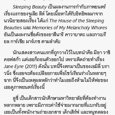
Sleeping Beauty
เป็นผลงานการกำกับภาพยนตร์
เรื่องแรกของจูเลีย ลีห์ โดยเนื้อหาได้รับอิทธิพลมาจาก
นวนิยายสองเรื่อง ได้แก่
The House of the Sleeping
Beauties
และ
Memories of My Melancholy Whores
อันเป็นผลงานชื่อดังของยาสึนาริ คาวาบาตะ และกาเบรี
ยล การ์เซีย มาร์เกซ ตามลำดับ
นักแสดงสาวคนแรกที่ถูกวางไว้ในบทนำคือ มีอา วาชิ
คอฟสก้า แต่เธอก็ถอนตัวออกไป เพราะติดถ่ายทำเรื่อง
Jane Eyre
(2011) ดังนั้น บทนี้จึงตกมาเป็นของเอมิลี่ บรา
วนิ่ง ซึ่งเธอจะต้องเปลือยกายเพื่อโชว์เรือนร่างในหลายๆ
ฉาก นี่จึงเป็นเหตุผลหลักว่าทำไมเธอถึงห้ามไม่ให้พ่อของ
เธอดูภาพยนตร์เรื่องนี้
ลูซี่ เป็นเด็กสาวนักศึกษามหาวิทยาลัยที่ต้องทำงาน
หลากหลาย เพราะมีภาระค่าใช้จ่ายมากมายที่แบกรับอยู่
เธอเป็นทั้งพนักงานถ่ายเอกสาร เด็กเสิร์ฟ และหนูทดลอง