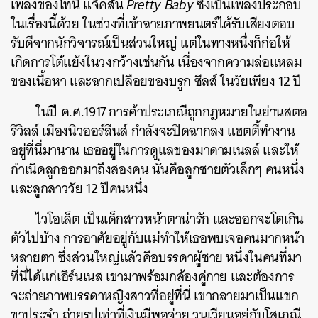
เพลงของโทนี แจ็คสัน
Pretty Baby
ซึ่งเป็นเพลงประกอบ
ในเรื่องนี้ด้วย
ในช่วงที่เข้าฉายภาพยนตร์ได้รับเสียงตอบ
รับดีจากนักวิจารณ์เป็นส่วนใหญ่ แต่ในทางหนึ่งก็ก่อให้
เกิดการโต้แย้งในวงกว้างเช่นกัน เนื่องจากความล่อแหลม
ของเนื้อหา และฉากเปลือยของบรูก ชีลส์ ในวัยเพียง 12 ปี
ในปี ค.ศ.1917 การค้าประเภณีถูกกฎหมายในย่านสตอ
รีวิลล์ เมืองนิวออร์ลีนส์ กำลังจะปิดฉากลง แฮตตี้ทำงาน
อยู่ที่นี่มานาน เธออยู่ในการดูแลของมาดามเนลล์ และให้
กำเนิดลูกออกมาถึงสองคน นั่นคือลูกชายตัวเล็กๆ คนหนึ่ง
และลูกสาววัย 12 ปีคนหนึ่ง
ไวโอเล็ต เป็นเด็กสาวหน้าตาน่ารัก และออกจะโตเกิน
ตัวไปบ้าง การอาศัยอยู่กับแม่ทำให้เธอพบเจอคนมากหน้า
หลายตา ซึ่งส่วนใหญ่แล้วคือบรรดาผู้ชาย หนึ่งในคนที่มา
ที่นี่ได้แก่เอิร์นเนส เขามาพร้อมกล้องคู่กาย และต้องการ
จะถ่ายภาพบรรดาหญิงสาวที่อยู่ที่นี่ เขากลายมาเป็นแขก
ขาประจำ ถ่ายรูปเท่าที่เงินมีพอจ่าย วนเวียนอยู่กับโสเภณี