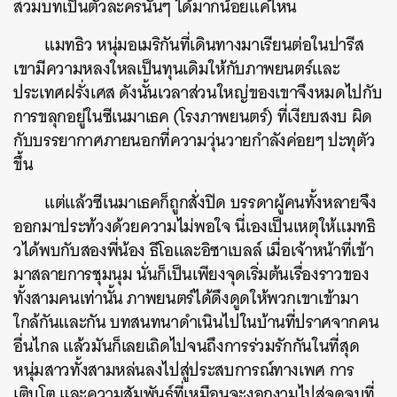
สวมบทเป็นตัวละครนั้นๆ ได้มากน้อยแค่ไหน
แมทธิว หนุ่มอเมริกันที่เดินทางมาเรียนต่อในปารีส
เขามีความหลงใหลเป็นทุนเดิมให้กับภาพยนตร์และ
ประเทศฝรั่งเศส ดังนั้นเวลาส่วนใหญ่ของเขาจึงหมดไปกับ
การขลุกอยู่ในซีเนมาเธค (โรงภาพยนตร์) ที่เงียบสงบ ผิด
กับบรรยากาศภายนอกที่ความวุ่นวายกำลังค่อยๆ ปะทุตัว
ขึ้น
แต่แล้วซีเนมาเธคก็ถูกสั่งปิด บรรดาผู้คนทั้งหลายจึง
ออกมาประท้วงด้วยความไม่พอใจ นี่เองเป็นเหตุให้แมทธิ
วได้พบกับสองพี่น้อง ธีโอและอิซาเบลล์ เมื่อเจ้าหน้าที่เข้า
มาสลายการชุมนุม นั่นก็เป็นเพียงจุดเริ่มต้นเรื่องราวของ
ทั้งสามคนเท่านั้น ภาพยนตร์ได้ดึงดูดให้พวกเขาเข้ามา
ใกล้กันและกัน บทสนทนาดำเนินไปในบ้านที่ปราศจากคน
อื่นไกล แล้วมันก็เลยเถิดไปจนถึงการร่วมรักกันในที่สุด
หนุ่มสาวทั้งสามหล่นลงไปสู่ประสบการณ์ทางเพศ การ
เติบโต และความสัมพันธ์ที่เหมือนจะงอกงามไปสู่จุดจบที่