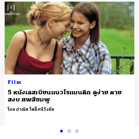
Film
5 หนังเลสเบียนแนวโรแมนติก ดูง่าย ตาย
สงบ ศพสีชมพู
โดย ปาณิส โพธิ์ศรีวังชัย