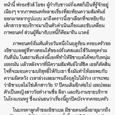
หน้านี้ ฟรองซัวส์ โอซง ผู้กำกับชาวฝรั่งเศสก็เป็นที่รู้จักอยู่
เนืองๆ จากภาพยนตร์หลายเรื่องที่สะท้อนความสัมพันธ์
ออกมาหลากรูปแบบ มาถึงคราวนี้เขาเลือกที่จะหยิบจับ
เด็กสาวขายบริการมาเป็นตัวดำเนินเรื่องและขับเคลื่อน
ภาพยนตร์ ส่วนผู้ที่มารับบทนี้ก็คือมารีน แวคธ์
ภาพยนตร์เริ่มต้นด้วยวันหนึ่งในฤดูร้อน ครอบครัวขอ
งอิซาเบลอยู่ที่ทางตอนใต้ของฝรั่งเศสและใช้วันหยุดร่วม
กันที่นั่น ในสถานที่แห่งนี้เองที่ทำให้อิซาเบลได้พบกับหนุ่ม
เยอรมัน แล้วหลังจากที่มีความสัมพันธ์ใกล้ชิด เธอก็ตัดสิน
ใจที่จะมอบความบริสุทธิ์ให้กับเขา ซึ่งมันทำให้เธอพบกับ
ความผิดหวัง เวลาล่วงเลยมาจนถึงฤดูใบไม้ร่วง เราจะพบ
ว่าอิซาเบลไม่ใช่เด็กสาววัย 17 ปีคนเดิมอีกต่อไป เธอปลอม
ตัวเป็นหญิงสาววัยทำงานชื่อ ลีอา และรับงานขายบริการ
ในโรงแรมหรู ซึ่งแน่นอนว่าเรื่องนี้ถูกปิดบังจากครอบครัว
ในบรรดาลูกค้าของอิซาเบล มีชายคนหนึ่งอายุมากถึง