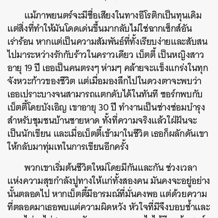
แม้ภาพยนตร์จะมีชื่อเสียงในทางอีโรติกเป็นทุนเดิม
แต่สิ่งที่ทำให้มันโดดเด่นขึ้นมากลับไม่ใช่ฉากเซ็กส์อัน
เร่าร้อน หากแต่เป็นความสัมพันธ์ที่ทั้งเรียบง่ายและสับสน
ไปมาระหว่างรักกับร้าวในคราวเดียว เบ็ตตี้
เป็นหญิงสาว
อายุ 19 ปี เธอเป็นคนตรงๆ ห่ามๆ คล้ายจะแข็งแกร่งในทุก
จังหวะก้าวของชีวิต แต่เมื่อมองลึกไปในดวงตาจะพบว่า
เธอเปราะบางจนสามารถแตกดับได้ในทันที ซอร์กพบกับ
เบ็ตตี้โดยบังเอิญ เขาอายุ 30 ปี ทำงานเป็นช่างซ่อมบำรุง
สำหรับชุมชนบ้านชายหาด ทั้งที่ความจริงแล้วใฝ่ฝันจะ
เป็นนักเขียน และเมื่อเบ็ตตี้เข้ามาในชีวิต เธอก็ผลักดันเขา
ให้กลับมาทุ่มเทในการเขียนอีกครั้ง
พวกเขาเริ่มต้นชีวิตใหม่โดยมีกันและกัน ช่วงเวลา
แห่งความสุขกำลังปูทางให้แก่ทั้งสองคน มันคงจะอยู่อย่าง
นั้นตลอดไป หากเบ็ตตี้มีอารมณ์ที่มั่นคงพอ แต่ด้วยความ
ที่ตลอดมาเธอพบแต่ความผิดหวัง หัวใจที่มีจึงบอบช้ำและ