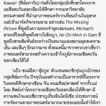
Kawan’ (ฟิล์มกาวัน) ก่อตั้งโดยกลุ่มนักศึกษาโครงการ
เอเชียตะวันออกเฉียงใต้ศึกษา จากมหาวิทยาลัย
ธรรมศาสตร์ ที่นำเอาภาพยนตร์จากเพื่อนบ้านในอุษาค
เนย์เข้ามาจัดกิจกรรมฉาย อย่างเช่น
The Missing
Picture
ที่พูดถึงความทรงจำยุคเขมรแดง,
Michael’s
สารคดีไทยที่พูดถึงชาวโรฮิงญา,
Ho Chi Minh in Siam
ที่
พูดถึงสายสัมพันธ์ระหว่างเวียดนามและสยามยุคสงคราม
เย็น และอื่นๆ อีกมากมาย
ทั้งหมดนี้มาจากพวกเขาเชื่อว่า
ภาพยนตร์สามารถสร้างความเข้าใจภูมิภาคเอเชียตะวัน
ออกเฉียงใต้ได้
‘แป้ง-ชนม์ธิดา อุ้ยกูล’ ตัวแทนสมาชิกรุ่นบุกเบิกของ
กลุ่มฟิล์มกาวัน ปัจจุบันเธอทำงานเป็นอาจารย์ที่โครงการ
วิเทศคดีศึกษาอาเซียน-จีน คณะศิลปศาสตร์
จากรั้วแม่
โดม ศิษย์เก่าโครงการเอเชียตะวันออกเฉียงใต้ศึกษา มี
ความสนใจและเชี่ยวชาญเรื่องอินโดนีเซีย ประสบการณ์
การจัดงานฉายภาพยนตร์มามากมายของเธอนั้นทำให้เรา