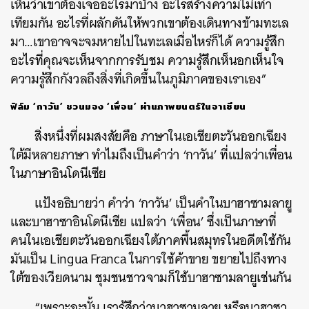
เห็นว่าเขาต้องเจออะไรมาบ้าง อะไรสร้างความไม่เท่า
เทียมกัน อะไรที่ผลักดันให้พวกเขาต้องเดินทางข้ามทะเล
มา…เขาอาจจะจมหายไปในทะเลเมื่อไหร่ก็ได้ ความรู้สึก
อะไรที่คุณจะเห็นจากการรับชม ความรู้สึกเห็นอกเห็นใจ
ความรู้สึกกังวลถึงสิ่งที่เกิดขึ้นในภูมิภาคของเราเอง”
ฟิล์ม ‘กาวัน’ ชวนมอง ‘เพื่อน’ ผ่านภาพยนตร์ในอาเซียน
ค้นหา
SHARE
TWEET
LINE
EMAIL
สิ่งหนึ่งที่ผมสงสัยคือ ภาษาในเอเชียตะวันออกเฉียง
ใต้มีหลายภาษา ทำไมถึงเป็นคำว่า ‘กาวัน’ ที่แปลว่าเพื่อน
ในภาษาอินโดนีเซีย
แป้งอธิบายว่า คำว่า ‘กาวัน’ เป็นคำในบาฮาซามลายู
และบาฮาซาอินโดนีเซีย แปลว่า ‘เพื่อน’ ซึ่งเป็นภาษาที่
คนในเอเชียตะวันออกเฉียงใต้ภาคพื้นสมุทรในอดีตใช้กัน
มันเป็น Lingua Franca ในการใช้ค้าขาย ขยายไปถึงทาง
ใต้ของเวียดนาม ชุมชนชาวจามก็ใช้บาฮาซามลายูเช่นกัน
“เพราะฉะนั้น เรารู้สึกว่าบาฮาซามลายู หรือบาฮาซา