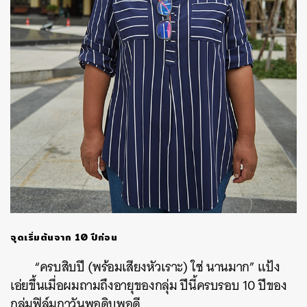
จุดเริ่มต้นจาก 10 ปีก่อน
“ครบสิบปี (พร้อมเสียงหัวเราะ) ใช่ นานมาก” แป้ง
เอ่ยขึ้นเมื่อผมถามถึงอายุของกลุ่ม ปีนี้ครบรอบ 10 ปีของ
กลุ่มฟิล์มกาวันพอดิบพอดี