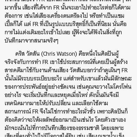
มากขึ้น เสียงที่ได้จาก FR นั้นจะเอาไปทำอะไรต่อก็ได้ตาม
ต้องการ
เช่นใส่เสียงเครื่องดนตรีลงไป หรือทำเป็นแซม
เปิ้ลก็ได้ แต่ FR ที่เป็นรูปแบบบริสุทธิ์ก็เป็นที่นิยม นั่นคือ
การไม่แต่งเติมอะไรเข้าไปเลย ผู้ฟังจะได้ฟังในสิ่งที่ถูก
บันทึกมาจากสนามจริงๆ
คริส วัตสัน (Chris Watson) คือหนึ่งในศิลปินผู้
จริงจังกับการทำ FR เขาใช้ประสบการณ์ที่เคยเป็นผู้สร้าง
สารคดีมาใช้กับงานด้านเสียง วัตสันบอกว่าถ้าดูเผินๆ FR
นั้นไม่มีระบบระเบียบอะไร แต่สำหรับเขาแล้วมันมีลักษณะ
ของการประพันธ์อยู่อย่างชัดเจน เช่นคุณจะวางไมโครโฟน
อย่างไร จะเริ่มบันทึกและหยุดเมื่อไหร่ ดังนั้นมันจึงมี
เทคนิคมากมายให้ปรับเปลี่ยน และเลือกใช้ตาม
สถานการณ์
FR จึงไม่ใช่การทำอะไรมั่วซั่ว เพราะศิลปินก็
ต้องคิดว่าจะให้ผลลัพธ์ออกมาเป็นเช่นไร โดยตัวเขาเอง
มักจะเน้นไปที่การบันทึกเสียงของธรรมชาติ โดยเฉพาะ
เสียงที่คนทั่วไปไม่มีโอกาสได้ยิน เช่น เสียงภูเขาน้ำแข็ง