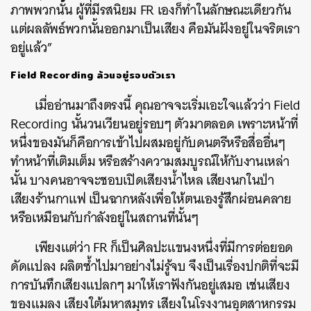
ภาพพวกนั้น ผู้ที่มีรสนิยม FR เองก็ทำในลักษณะเดียวกัน
แต่ผลลัพธ์พวกนั้นออกมาเป็นเสียง คือมันฝังอยู่ในจริตเรา
อยู่แล้ว”
Field Recording ล้วนอยู่รอบตัวเรา
เมื่ออ่านมาถึงตรงนี้ คุณอาจจะเริ่มเอะใจแล้วว่า Field
Recording นั้นวนเวียนอยู่รอบๆ ตัวมาตลอด เพราะหน้าที่
หนึ่งของมันก็คือการเข้าไปผสมอยู่กับดนตรีหรือสื่ออื่นๆ
ทำหน้าที่เติมเต็ม หรือสร้างความสมบูรณ์ให้กับงานเหล่า
นั้น บางคนอาจจะชอบเปิดเสียงน้ำไหล เสียงนกในป่า
เสียงร้านกาแฟ เป็นฉากหลังเพื่อให้ตนเองรู้สึกผ่อนคลาย
หรือเหมือนกับกำลังอยู่ในสถานที่นั้นๆ
เพียงแต่ว่า FR ก็เป็นศิลปะแขนงหนึ่งที่มีการต่อยอด
ดัดแปลง ผลิตซ้ำไปมาอย่างไม่รู้จบ จึงเป็นเรื่องปกติที่จะมี
การบันทึกเสียงแปลกๆ มาให้เราฟังกันอยู่เสมอ เช่นเสียง
ของแมลง เสียงใต้มหาสมุทร เสียงในโรงงานอุตสาหกรรม