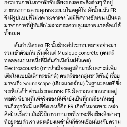
กระบวนการในการดักจับเสียงของสรรพสิ่งต่างๆ ที่อยู่
ภายนอกการควบคุมของระบบในสตูดิโอ ดังนั้นแล้ว FR
จึงมีรูปแบบที่ไม่เฉพาะเจาะจง ไม่มีทิศทางชัดเจน เป็นผล
มาจากการที่ผู้บันทึกไม่สามารถควบคุมสภาพแวดล้อมได้
ทั้งหมด
ต้นกำเนิดของ FR นั้นมีองค์ประกอบหลายอย่างมา
รวมเข้าด้วยกัน เริ่มตั้งแต่ Musique concrète (ดนตรี
ทดลองแขนงหนึ่งที่มีต้นกำเนิดในฝรั่งเศส)
Electroacoustic (การนำเสียงอคูสติกมาสังเคราะห์เพิ่ม
เติมในแบบอิเล็กทรอนิกส์) ดนตรีของกลุ่มชาติพันธุ์ เรื่อย
มาจนถึง Soundscape (เสียงแวดล้อม) ในฐานะดนตรี ซึ่ง
จะเห็นได้ว่าส่วนประกอบของ FR มีความหลากหลายอยู่
พอตัว นิยามที่แท้จริงของมันจึงยังเป็นที่ถกเถียงกันอยู่
จนถึงทุกวันนี้ แต่ที่ชัดเจนก็คือ
FR เกิดขึ้นมาเพราะเหล่า
ศิลปินเชื่อว่า มันมีวิธีการมากมายที่เราจะฟังเสียงสิ่งต่างๆ
ที่อยู่รอบตัวเรา และเสียงเหล่านั้นก็ล้วนเชื่อมโยงกับความ