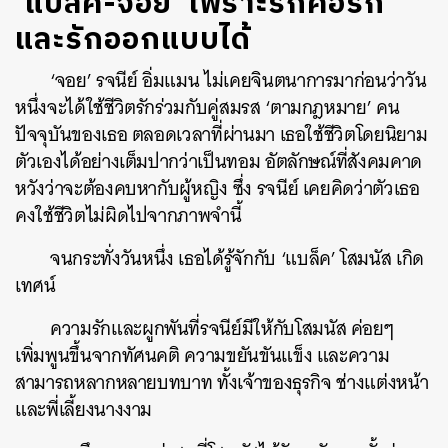
‘แบล็ค-จอย’ เพราะรักคือรัก
และรักออกแบบได้
‘จอย’ รจนีย์ อิ่มแมน ไม่เคยจินตนาการมาก่อนว่าวัน
หนึ่งจะได้ใช้ชีวิตรักร่วมกับคู่สมรส ‘ตามกฎหมาย’ คน
ปัจจุบันของเธอ ตลอดเวลาที่ผ่านมา เธอใช้ชีวิตโดยนิยาม
ตัวเองได้อย่างเต็มปากว่าเป็นทอม อัตลักษณ์ที่สังคมคาด
หวังว่าจะต้องคบหากับผู้หญิง ซึ่ง รจนีย์ เคยคิดว่าตัวเธอ
คงใช้ชีวิตไม่ผิดไปจากภาพจำนี้
จนกระทั่งวันหนึ่ง เธอได้รู้จักกับ ‘แบล็ค’ โสมนัส เกิด
เทศน์
ความรักและผูกพันที่รจนีย์มีให้กับโสมนัส ค่อยๆ
เพิ่มพูนขึ้นจากทัศนคติ ความขยันขันแข็ง และความ
สามารถหลากหลายบทบาท ทั้งเจ้าของธุรกิจ ช่างแต่งหน้า
และพี่เลี้ยงนางงาม