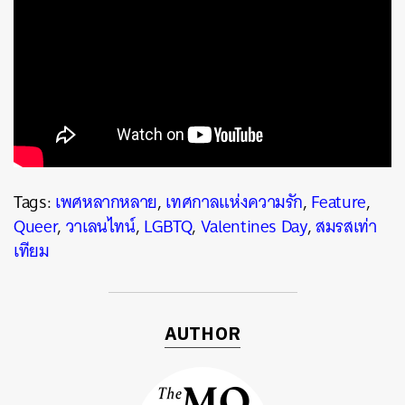
Tags:
เพศหลากหลาย
,
เทศกาลแห่งความรัก
,
Feature
,
Queer
,
วาเลนไทน์
,
LGBTQ
,
Valentines Day
,
สมรสเท่า
ค้นหา
เทียม
SHARE
TWEET
LINE
EMAIL
AUTHOR