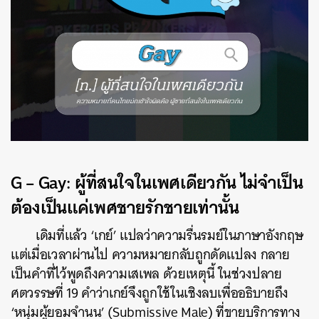
G – Gay: ผู้ที่สนใจในเพศเดียวกัน ไม่จำเป็น
ต้องเป็นแค่เพศชายรักชายเท่านั้น
เดิมที่แล้ว ‘เกย์’ แปลว่าความรื่นรมย์ในภาษาอังกฤษ
แต่เมื่อเวลาผ่านไป ความหมายกลับถูกดัดแปลง กลาย
เป็นคำที่ไว้พูดถึงความเสเพล ด้วยเหตุนี้ ในช่วงปลาย
ศตวรรษที่ 19 คำว่าเกย์จึงถูกใช้ในเชิงลบเพื่ออธิบายถึง
‘หนุ่มผู้ยอมจำนน’ (Submissive Male) ที่ขายบริการทาง