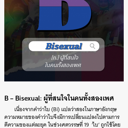
B – Bisexual: ผู้ที่สนใจในคนทั้งสองเพศ
เนื่องจากคำว่าไบ (Bi) แปลว่าสองในภาษาอังกฤษ
ความหมายของคำว่าไบจึงมีการเปลี่ยนแปลงไปตามการ
ตีความของแต่ละยุค ในช่วงศตวรรษที่ 19 ‘ไบ’ ถูกใช้โดย