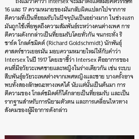
ถึงแม้ว่าคำว่า Intersex จะมีมาตั้งแต่สมัยศตวรรษที่
16 และ 17 ความหมายของมันกลับผิดแปลกไปจากการ
ตีความที่เป็นที่ยอมรับในปัจจุบันเป็นอย่างมาก ในช่วงแรก
มันถูกใช้เพื่อพูดถึงความสัมพันธ์ระหว่างคนต่างเพศ การ
ตีความดังกกล่าวเป็นที่ยอมรับโดยทั่วกัน จนกระทั่ง ริ
ชาร์ด โกลด์ชมิดต์ (Richard Goldschmidt) นักพันธุ์
ศาสตร์ชาวเยอรมัน มอบความหมายใหม่ให้กับคำว่า
Intersex ในปี 1917 โดยเขาชี้ว่า Intersex คืออาการของ
คนที่มีอวัยวะเพศชายและหญิงในร่างเดียวกัน เช่น ระบบ
สืบพันธุ์อวัยวะเพศต่างจากเพศหญิงและชาย บางครั้งอาจ
พบทั้งสองลักษณะทางเพศได้ นับแต่นั้นเป็นต้นมา การ
ตีความของ โกลด์ชมิดต์ก็ได้กลายเป็นที่ยอมรับ และเป็น
รากฐานสำหรับการนิยามตัวตน และการเคลื่อนไหวทาง
สังคมของผู้มีอาการดังกล่าว