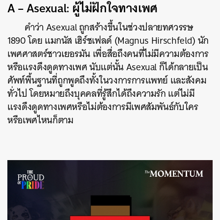
A – Asexual: ผู้ไม่ฝักใจทางเพศ
คำว่า Asexual ถูกสร้างขึ้นในช่วงปลายทศวรรษ
1890 โดย แมกนัส เฮิร์ชเฟลด์ (Magnus Hirschfeld) นัก
เพศศาสตร์ชาวเยอรมัน เพื่อสื่อถึงคนที่ไม่มีความต้องการ
หรือแรงดึงดูดทางเพศ นับแต่นั้น Asexual ก็ได้กลายเป็น
ศัพท์พื้นฐานที่ถูกพูดถึงทั้งในวงการการแพทย์ และสังคม
ทั่วไป โดยหมายถึงบุคคลที่รู้สึกได้ถึงความรัก แต่ไม่มี
แรงดึงดูดทางเพศหรือไม่ต้องการมีเพศสัมพันธ์กับใคร
หรือเพศไหนก็ตาม