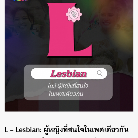
L – Lesbian: ผู้หญิงที่สนใจในเพศเดียวกัน