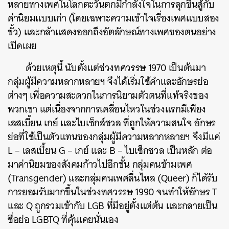
หลายทางเพศในโลกตะวันตกมีกำลังใจในการลุกขึ้นสู้กับ
ค่านิยมแบบเก่า (โดยเฉพาะความเข้าใจเรื่องเพศแบบสอง
ขั้ว) และกล้าแสดงออกถึงอัตลักษณ์ทางเพศของตนอย่าง
เปิดเผย
ด้วยเหตุนี้ นับตั้งแต่ช่วงทศวรรษ 1970 เป็นต้นมา
กลุ่มผู้มีความหลากหลายฯ จึงได้เริ่มใช้คำและอักษรย่อ
ต่างๆ เพื่อความสะดวกในการนิยามตัวตนที่แท้จริงของ
พวกเขา แต่เนื่องจากการเคลื่อนไหวในช่วงแรกมีเพียง
เลสเบี้ยน เกย์ และไบเซ็กส์ชวล ที่ถูกให้ความสนใจ อักษร
ย่อที่ใช้เป็นตัวแทนของกลุ่มผู้มีความหลากหลายฯ จึงมีแค่
L – เลสเบี้ยน G – เกย์ และ B – ไบเซ็กชวล เป็นหลัก ต่อ
มาค่านิยมของสังคมก้าวไปอีกขั้น กลุ่มคนข้ามเพศ
(Transgender) และกลุ่มคนเพศลื่นไหล (Queer) ก็ได้รับ
การยอมรับมากขึ้นในช่วงทศวรรษ 1990 จนทำให้อักษร T
และ Q ถูกรวมเข้ากับ LGB ที่มีอยู่ตั้งแต่ต้น และกลายเป็น
ชื่อย่อ LGBTQ ที่คุ้นเคยนั่นเอง