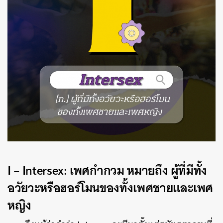
I – Intersex: เพศกำกวม หมายถึง ผู้ที่มีทั้ง
อวัยวะหรือฮอร์โมนของทั้งเพศชายและเพศ
หญิง