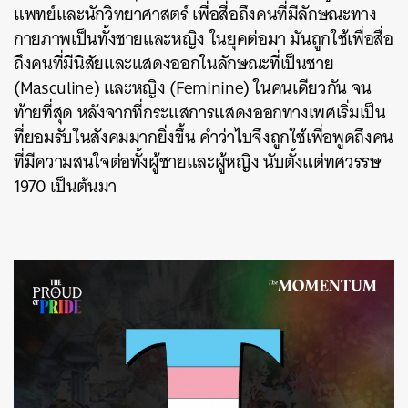
แพทย์และนักวิทยาศาสตร์ เพื่อสื่อถึงคนที่มีลักษณะทาง
กายภาพเป็นทั้งชายและหญิง ในยุคต่อมา มันถูกใช้เพื่อสื่อ
ถึงคนที่มีนิสัยและแสดงออกในลักษณะที่เป็นชาย
(Masculine) และหญิง (Feminine) ในคนเดียวกัน จน
ท้ายที่สุด หลังจากที่กระแสการแสดงออกทางเพศเริ่มเป็น
ที่ยอมรับในสังคมมากยิ่งขึ้น คำว่าไบจึงถูกใช้เพื่อพูดถึงคน
ที่มีความสนใจต่อทั้งผู้ชายและผู้หญิง นับตั้งแต่ทศวรรษ
1970 เป็นต้นมา