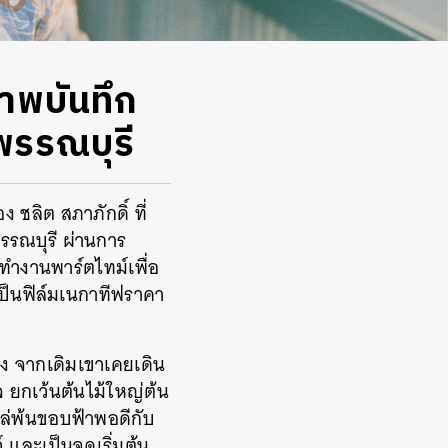
พบันทึก
ุพรรณบุรี
ชลิต สภาภักดิ์ ที่
พรรณบุรี ผ่านการ
รทำงานพาร์ตไทม์เพื่อ
เป็นฟิล์มเนกาทีฟราคา
ิ่ง จากเดิมเขาเคยเดิน
จ ยกเว้นต้นไม้ใหญ่ต้น
โผล่พ้นขอบฟ้าพอดีกับ
 และเป็นจุดเริ่มต้น