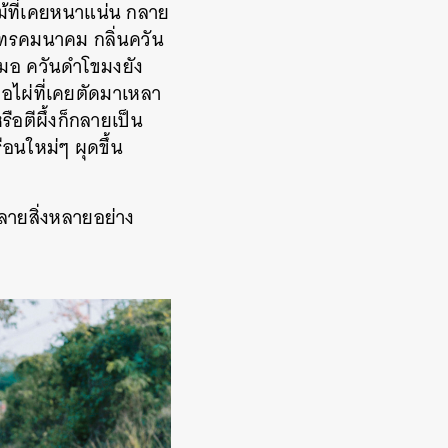
นไม้ที่เคยหนาแน่น กลาย
ณโทรคมนาคม กลิ่นควัน
สมอ ควันดำโขมงยัง
กอไผ่ที่เคยตัดมาเหลา
อตีผึ้งก็กลายเป็น
อนใหม่ๆ ผุดขึ้น
ลายสิ่งหลายอย่าง