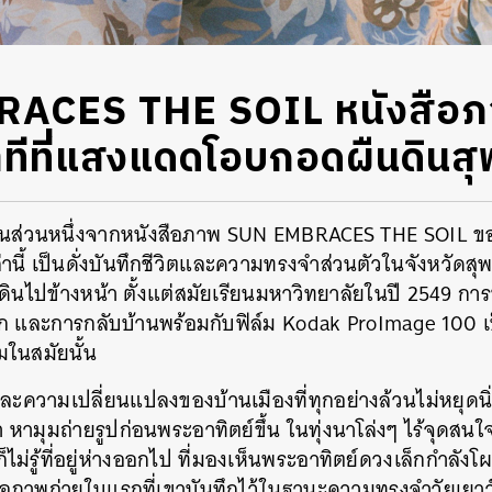
ACES THE SOIL หนังสือภา
นาทีที่แสงแดดโอบกอดผืนดินส
ป็นส่วนหนึ่งจากหนังสือภาพ SUN EMBRACES THE SOIL ของ 
านี้ เป็นดั่งบันทึกชีวิตและความทรงจำส่วนตัวในจังหวัดสุ
ดินไปข้างหน้า ตั้งแต่สมัยเรียนมหาวิทยาลัยในปี 2549 กา
วแรก และการกลับบ้านพร้อมกับฟิล์ม Kodak ProImage 100 
์มในสมัยนั้น
ตและความเปลี่ยนแปลงของบ้านเมืองที่ทุกอย่างล้วนไม่หยุดน
ามุมถ่ายรูปก่อนพระอาทิตย์ขึ้น ในทุ่งนาโล่งๆ ไร้จุดสนใ
ไม่รู้ที่อยู่ห่างออกไป ที่มองเห็นพระอาทิตย์ดวงเล็กกำลัง
นคือภาพถ่ายใบแรกที่เขาบันทึกไว้ในฐานะความทรงจำวัยเยาว์