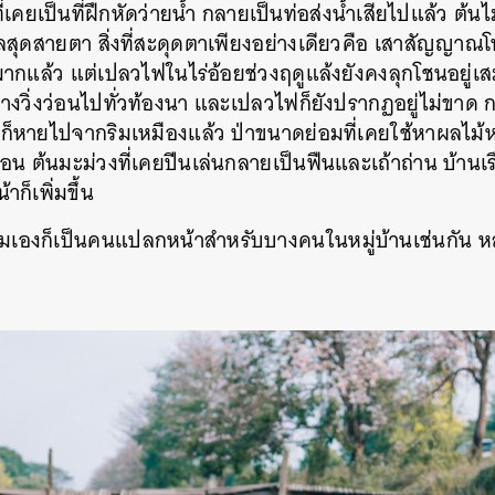
ี่เคยเป็นที่ฝึกหัดว่ายน้ำ กลายเป็นท่อส่งน้ำเสียไปแล้ว ต้
้ไกลสุดสายตา สิ่งที่สะดุดตาเพียงอย่างเดียวคือ เสาสัญญา
ากแล้ว แต่เปลวไฟในไร่อ้อยช่วงฤดูแล้งยังคงลุกโชนอยู่เ
างวิ่งว่อนไปทั่วท้องนา และเปลวไฟก็ยังปรากฏอยู่ไม่ขาด 
็หายไปจากริมเหมืองแล้ว ป่าขนาดย่อมที่เคยใช้หาผลไม้หรื
 ต้นมะม่วงที่เคยปีนเล่นกลายเป็นฟืนและเถ้าถ่าน บ้านเรื
ก็เพิ่มขึ้น
งผมเองก็เป็นคนแปลกหน้าสำหรับบางคนในหมู่บ้านเช่นกัน ห