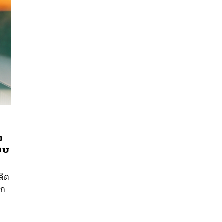
อ
อบ
นหา
SHARE
TWEET
LINE
EMAIL
ลิต
ึก
ี