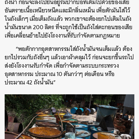
ถังน้ำ ก่อนจะลงไปยืนอยู่ริมปากบ่อที่เต็มไปด้วยของเสีย
อันตรายเนื้อเหนียวหนืดและมีกลิ่นเหม็น เพื่อตักมันใส่ไว้
ในถังเล็กๆ เมื่อเต็มถังแล้ว พวกเขาจะต้องยกไปเติมในถัง
น้ำมันขนาด 200 ลิตร ที่จะถูกใช้เป็นถังใส่ตะกอนของเสีย
เพื่อเคลื่อนย้ายไปยังโรงงานที่รับกำจัดตามกฎหมาย
“พอตักกากอุตสาหกรรมใส่ถังน้ำมันจนเต็มแล้ว ต้อง
ยกไปรวมกับถังอื่นๆ แล้วเอาผ้าคลุมไว้ ก่อนจะยกขึ้นรถไป
ส่งยังโรงงานรับกำจัด เพื่อกำจัดตามระบบกระทรวง
อุตสาหกรรม ประมาณ 10 ตันกว่าๆ ต่อเดือน หรือ
ประมาณ 42 ถังน้ำมัน”