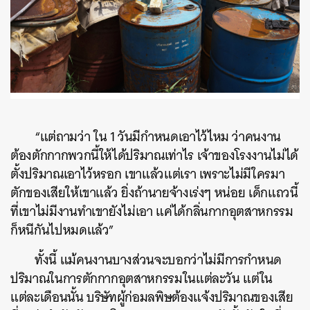
“แต่ถามว่า ใน 1 วันมีกำหนดเอาไว้ไหม ว่าคนงาน
ต้องตักกากพวกนี้ให้ได้ปริมาณเท่าไร เจ้าของโรงงานไม่ได้
ตั้งปริมาณเอาไว้หรอก เขาแล้วแต่เรา เพราะไม่มีใครมา
ตักของเสียให้เขาแล้ว ยิ่งถ้านายจ้างเร่งๆ หน่อย เด็กแถวนี้
ที่เขาไม่มีงานทำเขายังไม่เอา แค่ได้กลิ่นกากอุตสาหกรรม
ก็หนีกันไปหมดแล้ว”
ทั้งนี้ แม้คนงานบางส่วนจะบอกว่าไม่มีการกำหนด
ปริมาณในการตักกากอุตสาหกรรมในแต่ละวัน แต่ใน
แต่ละเดือนนั้น บริษัทผู้ก่อมลพิษต้องแจ้งปริมาณของเสีย