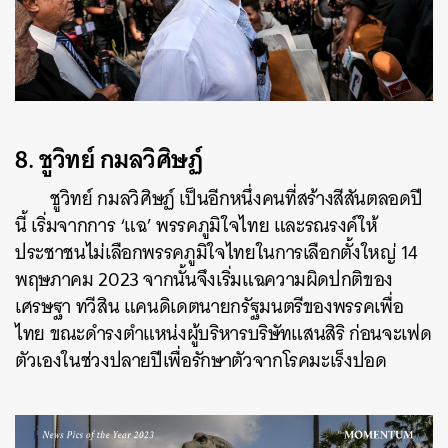
8.
ชูวิทย์ กมลวิศิษฏ์
ชูวิทย์ กมลวิศิษฏ์ เป็นอีกหนึ่งคนที่สร้างสีสันตลอดปี
นี้ เริ่มจากการ ‘แฉ’ พรรคภูมิใจไทย และรณรงค์ให้
ประชาชนไม่เลือกพรรคภูมิใจไทยในการเลือกตั้งใหญ่ 14
พฤษภาคม 2023 จากนั้นจึงเริ่มแฉความผิดปกติของ
เศรษฐา ทวีสิน แคนดิเดตนายกรัฐมนตรีของพรรคเพื่อ
ไทย ขณะดำรงตำแหน่งผู้บริหารบริษัทแสนสิริ ก่อนจะเฟด
ตัวเองในช่วงปลายปีเพื่อรักษาตัวจากโรคมะเร็งปอด