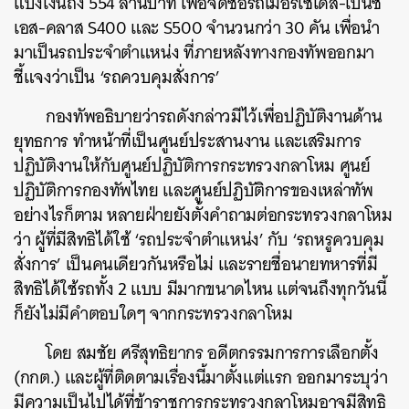
แบ่งเงินถึง 554 ล้านบาท เพื่อจัดซื้อรถเมอร์เซเดส-เบนซ์
เอส-คลาส S400 และ S500 จำนวนกว่า 30 คัน เพื่อนำ
ค้นหา
มาเป็นรถประจำตำแหน่ง ที่ภายหลังทางกองทัพออกมา
SHARE
TWEET
LINE
EMAIL
ชี้แจงว่าเป็น ‘รถควบคุมสั่งการ’
กองทัพอธิบายว่ารถดังกล่าวมีไว้เพื่อปฏิบัติงานด้าน
ยุทธการ ทำหน้าที่เป็นศูนย์ประสานงาน และเสริมการ
ปฏิบัติงานให้กับศูนย์ปฏิบัติการกระทรวงกลาโหม ศูนย์
ปฏิบัติการกองทัพไทย และศูนย์ปฏิบัติการของเหล่าทัพ
อย่างไรก็ตาม หลายฝ่ายยังตั้งคำถามต่อกระทรวงกลาโหม
ว่า ผู้ที่มีสิทธิได้ใช้ ‘รถประจำตำแหน่ง’ กับ ‘รถหรูควบคุม
สั่งการ’ เป็นคนเดียวกันหรือไม่ และรายชื่อนายทหารที่มี
สิทธิได้ใช้รถทั้ง 2 แบบ มีมากขนาดไหน แต่จนถึงทุกวันนี้
ก็ยังไม่มีคำตอบใดๆ จากกระทรวงกลาโหม
โดย สมชัย ศรีสุทธิยากร อดีตกรรมการการเลือกตั้ง
(กกต.) และผู้ที่ติดตามเรื่องนี้มาตั้งแต่แรก ออกมาระบุว่า
มีความเป็นไปได้ที่ข้าราชการกระทรวงกลาโหมอาจมีสิทธิ