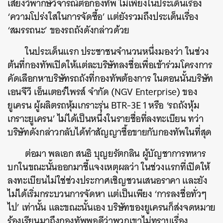
เสียงวิพากษ์วิจารณ์ต่อกองทัพ ไม่เพียงในประเด็นเรื่อง
‘ความโปร่งใสในการจัดซื้อ’ แต่ยังรวมถึงประเด็นเรื่อง
‘สมรรถนะ’ ของรถถังดังกล่าวด้วย
ในประเด็นแรก ประชาชนจำนวนหนึ่งมองว่า ในช่วง
ต้นที่กองทัพเปิดให้แต่ละบริษัทลงชื่อเพื่อเข้าร่วมโครงการ
คัดเลือกหาบริษัทรถถังที่กองทัพต้องการ ในตอนนั้นบริษัท
เอนจีวี เอ็นเตอร์ไพรส์ จำกัด (NGV Enterprise) ของ
ยูเครน ผู้ผลิตรถหุ้มเกราะรุ่น BTR-3E 1 หรือ ‘รถถังหุ้ม
เกราะยูเครน’ ไม่ได้เป็นหนึ่งในรายชื่อที่ลงทะเบียน ทว่า
บริษัทดังกล่าวกลับได้ทำสัญญาซื้อขายกับกองทัพในที่สุด
ต่อมา พลเอก สนธิ บุญยรัตกลิน ผู้บัญชาการทหาร
บกในขณะนั้นออกมาชี้แจงเหตุผลว่า ในช่วงแรกที่เปิดให้
ลงทะเบียนไม่ใช่ช่วงประกาศเชิญชวนเสนอราคา และยัง
ไม่ได้เริ่มกระบวนการจัดหา แต่เป็นเพียง ‘การลงชื่อทั่วๆ
ไป’ เท่านั้น และขณะนั้นเอง บริษัทของยูเครนก็ส่งจดหมาย
ร้องเรียนมาถึงกองทัพพอดีว่าพวกเขาไม่ทราบเรื่อง