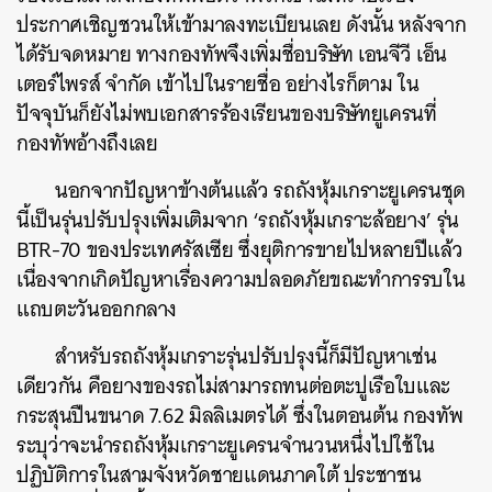
ประกาศเชิญชวนให้เข้ามาลงทะเบียนเลย ดังนั้น หลังจาก
ได้รับจดหมาย ทางกองทัพจึงเพิ่มชื่อบริษัท เอนจีวี เอ็น
เตอร์ไพรส์ จำกัด เข้าไปในรายชื่อ อย่างไรก็ตาม ใน
ปัจจุบันก็ยังไม่พบเอกสารร้องเรียนของบริษัทยูเครนที่
กองทัพอ้างถึงเลย
นอกจากปัญหาข้างต้นแล้ว รถถังหุ้มเกราะยูเครนชุด
นี้เป็นรุ่นปรับปรุงเพิ่มเติมจาก ‘รถถังหุ้มเกราะล้อยาง’ รุ่น
BTR-70 ของประเทศรัสเซีย ซึ่งยุติการขายไปหลายปีแล้ว
เนื่องจากเกิดปัญหาเรื่องความปลอดภัยขณะทำการรบใน
แถบตะวันออกกลาง
สำหรับรถถังหุ้มเกราะรุ่นปรับปรุงนี้ก็มีปัญหาเช่น
เดียวกัน คือยางของรถไม่สามารถทนต่อตะปูเรือใบและ
กระสุนปืนขนาด 7.62 มิลลิเมตรได้ ซึ่งในตอนต้น กองทัพ
ระบุว่าจะนำรถถังหุ้มเกราะยูเครนจำนวนหนึ่งไปใช้ใน
ปฏิบัติการในสามจังหวัดชายแดนภาคใต้ ประชาชน