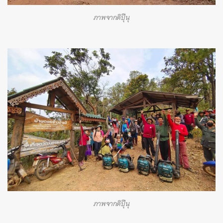
ภาพจากดิปุ๊นุ
ภาพจากดิปุ๊นุ