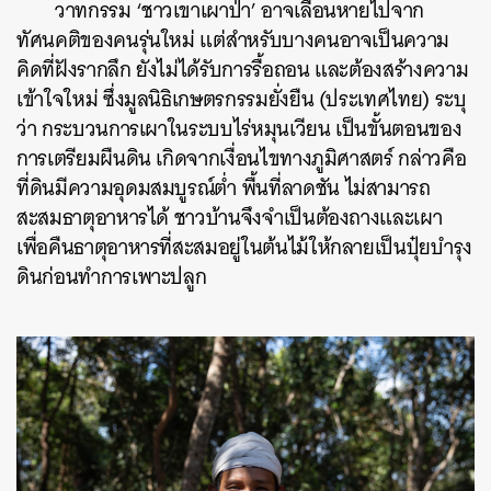
วาทกรรม ‘ชาวเขาเผาป่า’ อาจเลือนหายไปจาก
ทัศนคติของคนรุ่นใหม่ แต่สำหรับบางคนอาจเป็นความ
คิดที่ฝังรากลึก ยังไม่ได้รับการรื้อถอน และต้องสร้างความ
เข้าใจใหม่ ซึ่งมูลนิธิเกษตรกรรมยั่งยืน (ประเทศไทย) ระบุ
ว่า กระบวนการ
เผาในระบบไร่หมุนเวียน เป็นขั้นตอนของ
การเตรียมผืนดิน เกิดจากเงื่อนไขทางภูมิศาสตร์ กล่าวคือ
ที่ดินมีความอุดมสมบูรณ์ต่ำ พื้นที่ลาดชัน ไม่สามารถ
สะสมธาตุอาหารได้ ชาวบ้านจึงจำเป็นต้องถางและเผา
เพื่อคืนธาตุอาหารที่สะสมอยู่ในต้นไม้ให้กลายเป็นปุ๋ยบำรุง
ดินก่อนทำการเพาะปลูก