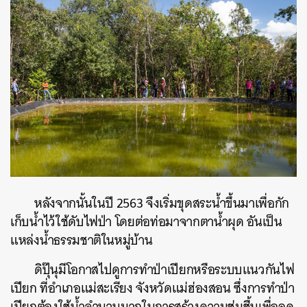
หลังจากนั้นในปี 2563 จึงเริ่มขุดสระน้ำขึ้นมาเพื่อกัก
เก็บน้ำไว้ใช้ดับไฟป่า โดยต่อท่อมาจากตาน้ำผุด อันเป็น
แหล่งน้ำธรรมชาติในหมู่บ้าน
ดิปุ๊นุมีโอกาสไปดูการทำป่าเปียกหรือระบบแนวกันไฟ
เปียก ที่อำเภอแม่สะเรียง จังหวัดแม่ฮ่องสอน ซึ่งการทำป่า
เปียกต้องใช้น้ำจำนวนมากในการสร้างความชุ่มชื้นเพื่อลด