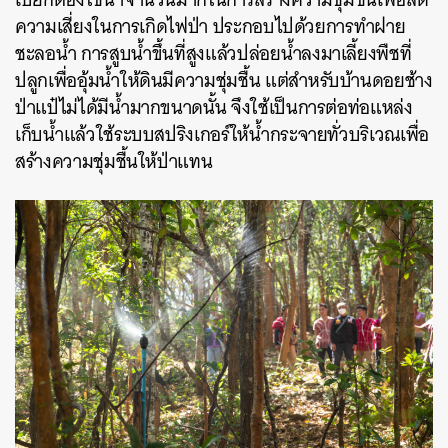
ความเสี่ยงในการเกิดไฟป่า ประกอบไปด้วยการทำฝาย
ชะลอน้ำ การสูบน้ำขึ้นที่สูงแล้วปล่อยน้ำลงมาเลี้ยงพืชที่
ปลูกเพื่ออุ้มน้ำให้ดินมีความชุ่มชื้น แต่สำหรับบ้านดอยช้าง
ป่าแป๋ไม่ได้มีน้ำมากขนาดนั้น จึงใช้เป็นการต่อท่อแหล่ง
เก็บน้ำแล้วใช้ระบบสปริงเกอร์ให้น้ำกระจายทั่วบริเวณเพื่อ
สร้างความชุ่มชื้นให้ป่าแทน