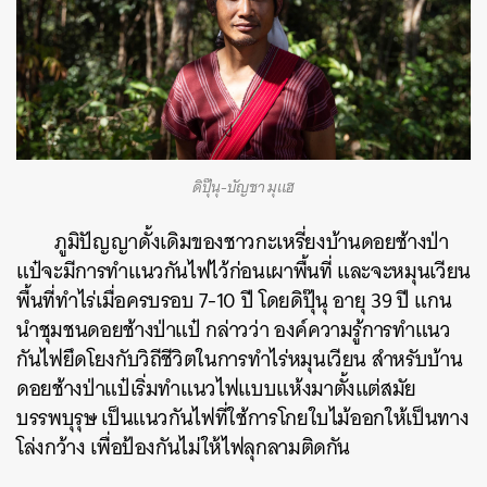
ดิปุ๊นุ-บัญชา มุแฮ
ภูมิปัญญาดั้งเดิมของชาวกะเหรี่ยงบ้านดอยช้างป่า
แป๋จะมีการทำแนวกันไฟไว้ก่อนเผาพื้นที่ และ
จะหมุนเวียน
พื้นที่ทำไร่เมื่อครบรอบ 7-10 ปี โดยดิปุ๊นุ อายุ 39 ปี แกน
นำชุมชนดอยช้างป่าแป๋ กล่าวว่า องค์ความรู้การทำแนว
กันไฟยึดโยงกับวิถีชีวิตในการทำไร่หมุนเวียน สำหรับบ้าน
ดอยช้างป่าแป๋เริ่มทำแนวไฟแบบแห้งมาตั้งแต่สมัย
บรรพบุรุษ เป็นแนวกันไฟที่ใช้การโกยใบไม้ออกให้เป็นทาง
โล่งกว้าง เพื่อป้องกันไม่ให้ไฟลุกลามติดกัน