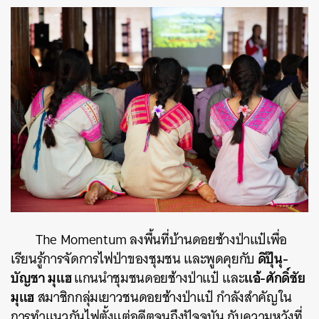
The Momentum ลงพื้นที่บ้านดอยช้างป่าแป๋เพื่อ
ดิปุ๊นุ-
เรียนรู้การจัดการไฟป่าของชุมชน และพูดคุยกับ
บัญชา มุแฮ
แอ้-ศักดิ์ชัย
แกนนำชุมชนดอยช้างป่าแป๋ และ
มุแฮ
สมาชิกกลุ่มเยาวชนดอยช้างป่าแป๋ กำลังสำคัญใน
การทำแนวกันไฟตั้งแต่อดีตจนถึงปัจจุบัน กับความหวังที่