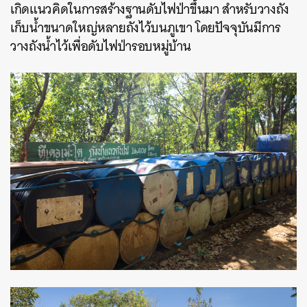
เกิดแนวคิดในการสร้างฐานดับไฟป่าขึ้นมา สำหรับวางถัง
เก็บน้ำขนาดใหญ่หลายถังไว้บนภูเขา โดยปัจจุบันมีการ
วางถังน้ำไว้เพื่อดับไฟป่ารอบหมู่บ้าน