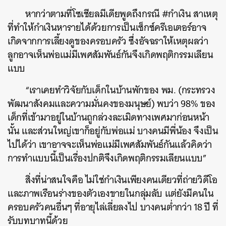
หากว่าตามที่โซเชียลมีเดียพูดถึงกรณี #กำเงิน สาเหตุ
ที่ทำให้กำเงินหารายได้ด้วยการเป็นเซ็กซ์ครีเอเตอร์อาจ
เกิดจากการเลี้ยงดูของครอบครัว ซึ่งอัจฉราให้เหตุผลว่า
ลูกอาจเห็นพ่อแม่มีเพศสัมพันธ์กันจึงเกิดพฤติกรรมเลียน
แบบ
“เราเคยทำวิจัยกับเด็กในบ้านพักของ พม. (กระทรวง
พัฒนาสังคมและความมั่นคงของมนุษย์) พบว่า 98% ของ
เด็กที่เข้ามาอยู่ในบ้านถูกล่วงละเมิดทางเพศมาก่อนหน้า
นั้น และส่วนใหญ่เขาก็อยู่กับพ่อแม่ บางคนมีพี่น้อง จึงเป็น
ไปได้ว่า เขาอาจจะเห็นพ่อแม่มีเพศสัมพันธ์กันแล้วคิดว่า
การทำแบบนี้เป็นเรื่องปกติจึงเกิดพฤติกรรมเลียนแบบ”
สิ่งที่น่าสนใจคือ ไม่ใช่กำเงินเพียงคนเดียวที่ถ่ายวิดีโอ
และภาพเรือนร่างของตัวเองขายในกลุ่มลับ แต่ยังมีคนใน
ครอบครัวคนอื่นๆ ที่อายุไล่เลี่ยลงไป บางคนต่ำกว่า 18 ปี ที่
รับบทบาทนี้ด้วย