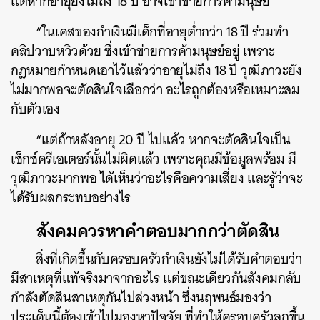
แต่หากอายุยังไม่ถึง 18 ปี อาจเข้าข่ายการค้ามนุษย์
“ในเคสของกำเงินมีเด็กที่อายุต่ำกว่า 18 ปี ร่วมทำ
ค้นหา
คลิปวาบหวิวด้วย ซึ่งเข้าข่ายการค้ามนุษย์อยู่ เพราะ
SHARE
TWEET
LINE
EMAIL
กฎหมายกำหนดเอาไว้แล้วว่าอายุไม่ถึง 18 ปี วุฒิภาวะยัง
ไม่มากพอจะตัดสินใจเลือกว่า อะไรถูกต้องหรือเหมาะสม
กับตัวเอง
“แต่ถ้าหลังอายุ 20 ปี ไปแล้ว หากจะตัดสินใจเป็น
เซ็กซ์ครีเอเตอร์นั้นไม่ผิดแล้ว เพราะคุณมีข้อมูลพร้อม มี
วุฒิภาวะมากพอ ได้เห็นว่าอะไรคือความเสี่ยง และรู้ว่าจะ
ได้รับผลกระทบอย่างไร
สังคมควรหาคำตอบมากกว่าตัดสิน
สิ่งที่เกิดขึ้นกับครอบครัวกำเงินยังไม่ได้รับคำตอบว่า
มีสาเหตุที่แท้จริงมาจากอะไร แต่ขณะเดียวกันสังคมกลับ
กำลังตัดสินสาเหตุกันไปล่วงหน้า ซึ่งนฤพนธ์มองว่า
ประเด็นนี้ต้องเข้าไปมองหาปัจจัย ที่ทำให้ครอบครัวลุกขึ้น