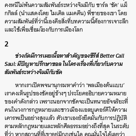
คงหนีไม่พ้นความสัมพันธ์ระหว่างจิมมีกับ ชาร์ล ‘ชัค’ แม็
กกิลล์ (นำแสดงโดย ไมเคิล แมคคีน) พี่ชายของเขา โดย
ความสัมพันธ์ที่ว่านี้เองคือสิ่งที่บทความนี้ต้องการเจาะลึก
และใช้เพื่อเชื่อมโยงกับการเมืองโลก
2
ช่วงถัดมีการเผยเนื้อหาสำคัญของซีรีส์ Better Call
Saul: มีปัญหาปรึกษาซอล ในโครงเรื่องที่เกี่ยวกับความ
สัมพันธ์ระหว่างจิมมีกับชัค
หากเราเปิดพจนานุกรมหาคำว่า ‘พลเมืองต้นแบบ’
เราคงเห็นรูปของชัคอยู่ข้างๆ ประโยคอธิบายความหมาย
ของคำดังกล่าว เพราะนอกจากชัคจะเป็นทนายอัจฉริยะที่
คนในวงการกฎหมายและชาวเมืองแอลบูเคอร์คีให้ความ
เคารพเป็นอย่างสูงแล้ว ตัวเขาเองยังยึดมั่นกับการปฏิบัติ
ตามหลักกฎหมายและหลักศีลธรรมอย่างถึงที่สุด ในระดับ
ที่ว่า หากสถานที่ที่เขาอยู่มีกฎเช่นใด คุณมั่นใจได้เลยว่า