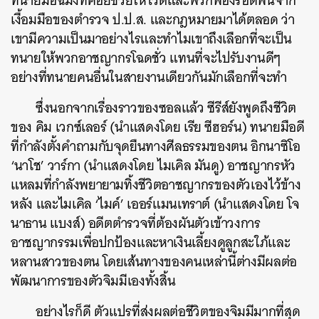
ทนายมือฉมังที่คอยช่วยให้ไวต์และพวกพ้องรอดพ้นจาก
เงื้อมมือของตำรวจ ป.ป.ส. และกฎหมายมาได้ตลอด ว่า
เขามีความเป็นมาอย่างไรและทำไมเขาถึงเลือกที่จะเป็น
ทนายให้พวกอาชญากรโฉดชั่ว แทนที่จะไปรับงานดีๆ
อย่างที่ทนายคนอื่นในสายงานเดียวกันมักเลือกที่จะทำ
ซึ่งนอกจากเรื่องราวของซอลแล้ว ซีรีส์ยังพูดถึงชีวิต
ของ คิม เวกซ์เลอร์ (นำแสดงโดย เรีย ซีฮอร์น) ทนายมือดี
ที่กำลังตั้งคำถามกับจุดยืนทางศีลธรรมของตน อิกนาซิโอ
‘นาโช’ วาร์กา (นำแสดงโดย ไมเคิล มันดู) อาชญากรหัว
แหลมที่กำลังพยายามทิ้งชีวิตอาชญากรของตัวเองไว้ข้าง
หลัง และไมเคิล ‘ไมค์’ เออร์แมนเทราต์ (นำแสดงโดย โจ
นาธาน แบงส์) อดีตตำรวจที่ต้องผันตัวเข้าวงการ
อาชญากรรมเพื่อปกป้องและหาเงินเลี้ยงดูลูกสะใภ้และ
หลานสาวของตน โดยเส้นทางของคนเหล่านี้ต่างมีผลต่อ
พัฒนาการของตัวจิมมีเองทั้งสิ้น
อย่างไรก็ดี ตัวแปรที่ส่งผลต่อชีวิตของจิมมีมากที่สุด