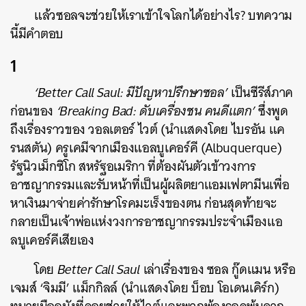
แล้วซอลจะช่วยให้เราเข้าใจโลกได้อย่างไร? บทความ
นี้มีคำตอบ
1
‘Better Call Saul: มีปัญหาปรึกษาซอล’
เป็นซีรีส์ภาค
ก่อนของ
‘Breaking Bad: ดับเครื่องชน คนดีแตก’
ซึ่งพูด
ถึงเรื่องราวของ วอลเตอร์ ไวต์ (นำแสดงโดย
ไ
บรอัน แค
รนสตัน
) ครูเคมีจากเมืองแอลบูเคอร์คี (Albuquerque)
รัฐนิวเม็กซิโก สหรัฐอเมริกา ที่ต้องผันตัวเข้าวงการ
อาชญากรรมและรับหน้าที่เป็นผู้ผลิตยาแอมเฟตามีนเพื่อ
หาเงินมาจ่ายค่ารักษาโรคมะเร็งของตน ก่อนสุดท้ายจะ
กลายเป็นเจ้าพ่อแห่งวงการอาชญากรรมประจำเมืองแอ
ลบูเคอร์คีเสียเอง
โดย
Better Call Saul
เล่าเรื่องของ ซอล กู๊ดแมน หรือ
เจมส์ ‘จิมมี’ แม็กกิลล์ (นำแสดงโดย บ็อบ โอเดนเคิร์ก)