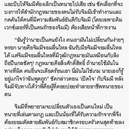
และบีบให้จิมมีต้องเลิกเป็นทนายไปเสีย เช่น ชัคเลือกที่จะ
บงการให้สำนักกฎหมายของตนไม่รับจิมมีเข้าทำงานและ
กดดันให้คนที่มีความสัมพันธ์อันดีกับจิมมี (โดยเฉพาะคิม
เวกซ์เลอร์ที่เป็นคนรักของจิมมี) ต้องเสียหน้าที่การงาน
“ฉันรู้ว่านายเป็นคนยังไง คนเรามันไม่เปลี่ยนกันง่ายๆ
หรอก นายคือจิมมีจอมลื่นไหล ฉันรับมือจิมมีจอมลื่นไหล
ได้ แต่จิมมีจอมลื่นไหลที่มีวุฒิกฎหมายมันเหมือนกับลิง
ถือปืนกลชัดๆ! กฎหมายคือสิ่งศักดิ์สิทธิ์ ถ้านายใช้มันใน
ทางที่ผิด คนอื่นจะเดือดร้อนเอา นี่มันไม่ใช่เกม นายเองก็รู้
อยู่แก่ใจว่าฉันพูดถูก” ชัคกล่าวตอน ‘เปิดใจ’ กับจิมมี หลัง
จิมมีจับทางได้ว่าพี่คือผู้ที่คอยบ่อยทำลายอาชีพทนายของ
ตน
จิมมีที่พยายามจะเปลี่ยนตัวเองเป็นคนใหม่ เป็น
ทนายที่เล่นตามกฎ และเป็นน้องที่ได้รับความรักจากพี่จึง
ต้องยอมตัดสายสัมพันธ์กับสมาชิกครอบครัวคนสุดท้ายลง