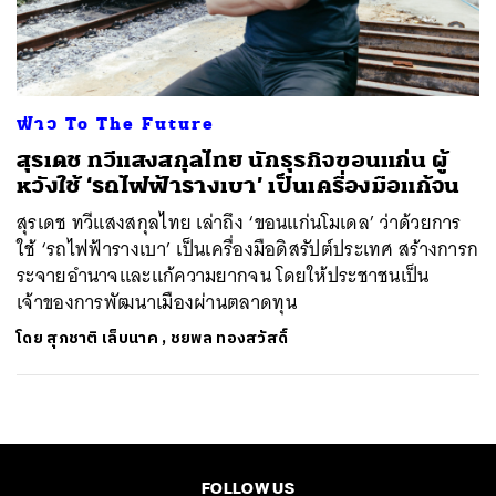
ค้นหา
SHARE
TWEET
LINE
EMAIL
ฟ่าว To The Future
สุรเดช ทวีแสงสกุลไทย นักธุรกิจขอนแก่น ผู้
หวังใช้ ‘รถไฟฟ้ารางเบา’ เป็นเครื่องมือแก้จน
สุรเดช ทวีแสงสกุลไทย เล่าถึง ‘ขอนแก่นโมเดล’ ว่าด้วยการ
ใช้ ‘รถไฟฟ้ารางเบา’ เป็นเครื่องมือดิสรัปต์ประเทศ สร้างการก
ระจายอำนาจและแก้ความยากจน โดยให้ประชาชนเป็น
เจ้าของการพัฒนาเมืองผ่านตลาดทุน
โดย
สุภชาติ เล็บนาค
,
ชยพล ทองสวัสดิ์
FOLLOW US