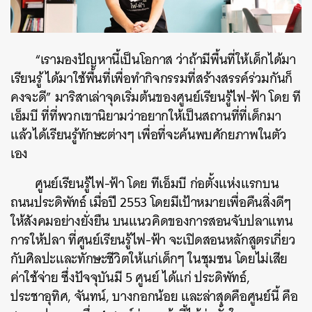
“เรามองปัญหานี้เป็นโอกาส ว่าถ้ามีพื้นที่ให้เด็กได้มา
เรียนรู้ ได้มาใช้พื้นที่เพื่อทำกิจกรรมที่สร้างสรรค์ร่วมกันก็
คงจะดี” มาริสาเล่าจุดเริ่มต้นของศูนย์เรียนรู้ไฟ-ฟ้า โดย ที
เอ็มบี ที่ที่พวกเขานิยามว่าอยากให้เป็นสถานที่ที่เด็กมา
แล้วได้เรียนรู้ทักษะต่างๆ เพื่อที่จะค้นพบศักยภาพในตัว
เอง
ศูนย์เรียนรู้ไฟ-ฟ้า โดย ทีเอ็มบี ก่อตั้งแห่งแรกบน
ถนนประดิพัทธ์ เมื่อปี 2553 โดยมีเป้าหมายเพื่อคืนสิ่งดีๆ
ให้สังคมอย่างยั่งยืน บนแนวคิดของการสอนจับปลาแทน
การให้ปลา ที่ศูนย์เรียนรู้ไฟ-ฟ้า จะเปิดสอนหลักสูตรเกี่ยว
กับศิลปะและทักษะชีวิตให้แก่เด็กๆ ในชุมชน โดยไม่เสีย
ค่าใช้จ่าย ซึ่งปัจจุบันมี 5 ศูนย์ ได้แก่ ประดิพัทธ์,
ประชาอุทิศ, จันทน์, บางกอกน้อย และล่าสุดคือศูนย์นี้ คือ