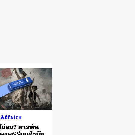
 Affairs
ไม่ลบ? สารพัด
่อัลกอริธึมเฟซบุ๊ก