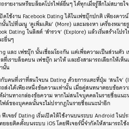
ถรายงานหรือบล็อคโปรไฟล์อื่นๆ ได้ทุกเมื่อรู้สึกไม่สบายใจ
ปิดใช้งาน Facebook Dating ได้ในเฟซบุ๊กปกติ เพียงดาว
ากนั้นไปที่เมนู ‘ดูเพิ่มเติม’ (More) และมองหา เครื่องหมายรู
k Dating ในลิสต์ ‘สำรวจ’ (Explore) แล้วเริ่มสร้างโปรไฟ
ะอื่นๆ
g และ เฟซบุ๊ก นั้นเชื่อมโยงกัน แต่เพื่อความเป็นส่วนตัว
คลที่เราบล็อคบน เฟซบุ๊ก มาให้ และยังสามารถเลือกให้เห็น
านั้น
ยกับคนที่เราที่สนใจบน Dating ด้วยการแตะที่ปุ่ม ‘สนใจ’ (I
่งได้เพียงหนึ่งข้อความเท่านั้น เมื่อคู่สนทนาตอบข้อความ 
ได้ผ่านทางกล่องข้อความ หากไม่สนใจบุคคลในรายชื่อแนะ
นหา
รไฟล์ของบุคคลนั้นจะไม่ปรากฏในรายชื่อแนะนำอีก
SHARE
TWEET
LINE
EMAIL
า ฟีเจอร์ Dating เริ่มเปิดให้ใช้งานบนระบบ Android ในประ
ยอยติดตั้งบนระบบ iOS โดยฟีเจอร์นี้จำกัดให้สามารถใช้งาน