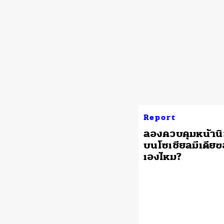
Report
ลองควบคุมหน้านิ
บนโซเชียลมีเดีย
เองไหม?