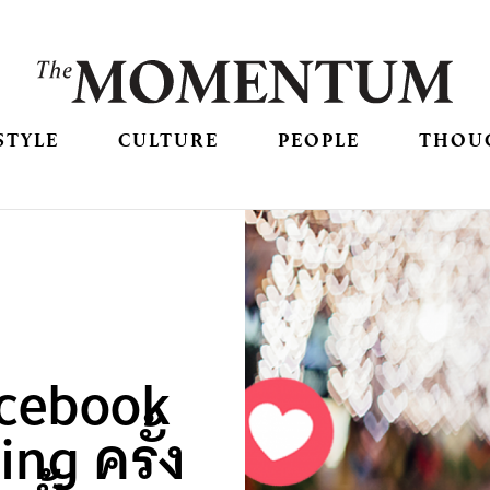
STYLE
CULTURE
PEOPLE
THOU
cebook
ing ครั้ง