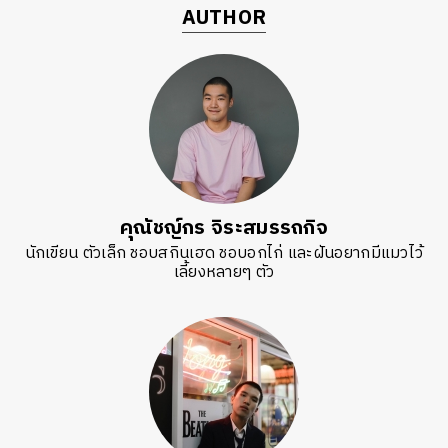
AUTHOR
ค้นหา
SHARE
TWEET
LINE
EMAIL
คุณัชญ์กร จิระสมรรถกิจ
นักเขียน ตัวเล็ก ชอบสกินเฮด ชอบอกไก่ และฝันอยากมีแมวไว้
เลี้ยงหลายๆ ตัว