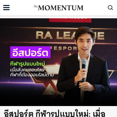
อีสปอร์ต กีฬารูปแบบใหม่: เมื่อ