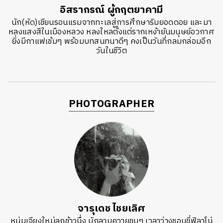
อิสรากรณ์ ผู้กฤตยาคามี
นัก(หัด)เขียนรอนแรมจากทะเลสู่การศึกษาริมยอดดอย และมา
หลงแสงสีในเมืองหลวง หลงใหลตั้งแต่รากเหง้ายันมนุษย์อวกาศ
ยิ่งมีกาแฟเข้มๆ พร้อมบทสนทนาดีๆ คงเป็นวันที่กลมกล่อมอีก
วันในชีวิต
PHOTOGRAPHER
จารุเดช ไชยเลิศ
หนุ่มเจียงใหม่ลูกข้าวนึ่ง มักลาบควายขมๆ เวลาว่างชอบขี่ฟิลาโน่