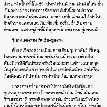
สิ่งของจำเป็นที่ใช้ในชีวิตประจำวันได้ ราคาสินค้าก็เพิ่มขึ้น
เป็นอย่างมาก มาตรการล็อกดาวน์เช่นนี้ขยายตัวจาก
ปัญหาภาคครัวเรือนสู่มหภาคอย่างหลีกเลี่ยงไม่ได้ ทำให้
สินค้าขาดแคลนและเงินเฟ้อเพิ่มสูงขึ้น ซ้ำเติมความ
อ่อนแอทางเศรษฐกิจที่มีปัญหาจากพลังงานอยู่ก่อนหน้า
วิกฤตสงคราม รัสเซีย–ยูเครน
ตั้งแต่เกิดสงครามเมื่อปลายเดือนกุมภาพันธ์ พี่ใหญ่
ในสงครามการค้าก็มีถอยเช่นกัน แม้ว่าจะวางตัวเป็น
พันธมิตรที่ดีกับประเทศรัสเซียเสมอมา แต่การแบนสกุล
เงินรูเบิลและสินค้าจากยุโรปและชาติพันธมิตร ส่อให้จีน
ต้องคิดอย่างถี่ถ้วนในการดำเนินนโยบายทางการทูต
มาตรการคว่ำบาตรทำให้การผลิตในรัสเซียและ
ยูเครนถูกกระทบมาก โดยเฉพาะพลังงาน คือน้ำมันและ
ก๊าซธรรมชาติ การผลิตอาหาร เช่น ข้าวสาลีและข้าวโพด
รวมถึงโลหะที่ทั้งสองประเทศนี้เป็นผู้ผลิตรายใหญ่ของโลก