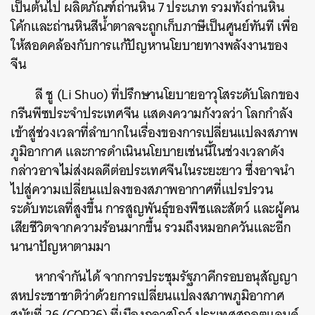
เป็นต้นไป ผลิตภัณฑ์ถ่านหิน 7 ประเภท รวมทั้งถ่านหิน
โค้กและถ่านหินสีน้ำตาลจะถูกเก็บภาษีเป็นศูนย์ทันที เพื่อ
ให้สอดคล้องกับการแก้ปัญหานโยบายทางพลังงานของ
จีน
ลี ชู (Li Shuo) ที่ปรึกษานโยบายอาวุโสระดับโลกของ
กรีนพีซประจำประเทศจีน แสดงความกังวลว่า โลกกำลัง
เข้าสู่ช่วงเวลาที่ลำบากในเรื่องของการเปลี่ยนแปลงสภาพ
ภูมิอากาศ และการดำเนินนโยบายเช่นนี้ในช่วงเวลาดัง
กล่าวอาจไม่ส่งผลดีต่อประเทศจีนในระยะยาว ซึ่งอาจนำ
ไปสู่ความเปลี่ยนแปลงของสภาพอากาศที่แปรปรวน
ระดับทะเลที่สูงขึ้น การสูญพันธุ์ของพืชและสัตว์ และผู้คน
เสียชีวิตจากความร้อนมากขึ้น รวมถึงหมอกควันและอีก
นานาปัญหาตามมา
หากจำกันได้ จากการประชุมรัฐภาคีกรอบอนุสัญญา
สหประชาชาติว่าด้วยการเปลี่ยนแปลงสภาพภูมิอากาศ
สมัยที่ 26 (COP26) ที่เมืองกลาสโกว์ ประเทศสกอตแลนด์