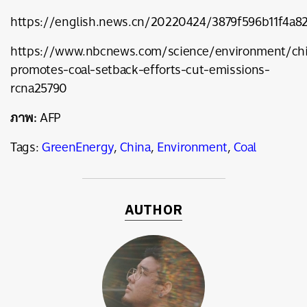
https://english.news.cn/20220424/3879f596b11f4a8
https://www.nbcnews.com/science/environment/ch
promotes-coal-setback-efforts-cut-emissions-
rcna25790
ภาพ:
AFP
Tags:
GreenEnergy
,
China
,
Environment
,
Coal
AUTHOR