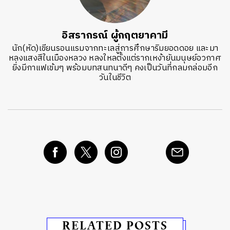
อิสรากรณ์ ผู้กฤตยาคามี
นัก(หัด)เขียนรอนแรมจากทะเลสู่การศึกษาริมยอดดอย และมา
หลงแสงสีในเมืองหลวง หลงใหลตั้งแต่รากเหง้ายันมนุษย์อวกาศ
ยิ่งมีกาแฟเข้มๆ พร้อมบทสนทนาดีๆ คงเป็นวันที่กลมกล่อมอีก
วันในชีวิต
RELATED POSTS