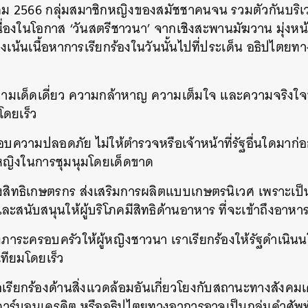
ตุลาคม 2566 กลุ่มสมาชิกหญิงของสมัชชาคนจน รวมตัวกันบร
ื่องในโอกาส ‘วันสตรีชาวนา’ จากเชิงสะพานมัฆวาน มุ่งหน
่งเน้นเนื้อหาการเรียกร้องในวันนั้นไปที่ประเด็น อธิปไตยท
ความเด็ดเดี่ยว ความกล้าหาญ ความเต็มใจ และความจริงใจ
ดยเร็ว
ชอบความปลอดภัย ไม่ให้ตำรวจหรือเจ้าหน้าที่รัฐอื่นใดมาก
ู้หญิงในการชุมนุมโดยเด็ดขาด
รองสิทธิเกษตรกร ส่งเสริมการผลิตแบบเกษตรนิเวศ เพราะเป
และสนับสนุนให้ผู้บริโภคมีสิทธิด้านอาหาร ที่จะเข้าถึงอาหาร
องภาระครอบครัวให้ผู้หญิงชาวนา เราเรียกร้องให้รัฐดำเนิน
ทียมโดยเร็ว
ข้อเรียกร้องด้านสิ่งแวดล้อมอันเกี่ยวโยงกับสถานะทางสัง
บคาร์บอนเครดิต หรืออธิปไตยทางอาการอาจเป็นกลุ่มคำศัพ