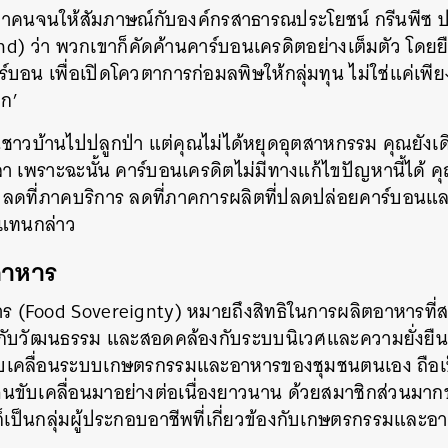
าคนจนให้สัมภาษณ์กับองค์กรสาธารณประโยชน์ กรีนพีซ 
SHARE
TWEET
LINE
EMAIL
) ว่า พวกเขาก็คัดค้านคาร์บอนเครดิตอย่างเต็มตัว โดยยื
บอน เพื่อเปิดโควตาการก่อมลพิษให้กลุ่มทุน ไม่ใช่แค่เพียง
ลก’
ชาวบ้านไปปลูกป่า แต่คุณไม่ได้หยุดอุตสาหกรรม คุณยังเดิ
เพราะฉะนั้น คาร์บอนเครดิตไม่มีทางแก้ไขปัญหานี้ได้ คุ
 ลดที่ภาคบริการ ลดที่ภาคการผลิตที่ปลดปล่อยคาร์บอนแ
แทนกล่าว
อาหาร
 (Food Sovereignty) หมายถึงสิทธิในการผลิตอาหารที่
ับวัฒนธรรม และสอดคล้องกับระบบนิเวศและความยั่งยืน 
เคลื่อนระบบเกษตรกรรมและอาหารของชุมชนตนเอง ถือเป็น
นขับเคลื่อนมาอย่างต่อเนื่องยาวนาน ด้วยสมาชิกส่วนมา
็เป็นกลุ่มผู้ประกอบอาชีพที่เกี่ยวข้องกับเกษตรกรรมและอ