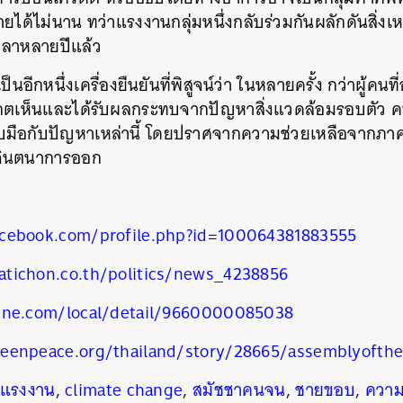
ายได้ไม่นาน ทว่าแรงงานกลุ่มหนึ่งกลับร่วมกันผลักดันสิ่งเ
ลาหลายปีแล้ว
เป็นอีกหนึ่งเครื่องยืนยันที่พิสูจน์ว่า ในหลายครั้ง กว่าผู้คน
งเกตเห็นและได้รับผลกระทบจากปัญหาสิ่งแวดล้อมรอบตัว
รับมือกับปัญหาเหล่านี้ โดยปราศจากความช่วยเหลือจากภาคร
จินตนาการออก
cebook.com/profile.php?id=100064381883555
tichon.co.th/politics/news_4238856
ine.com/local/detail/9660000085038
eenpeace.org/thailand/story/28665/assemblyofth
แรงงาน
,
climate change
,
สมัชชาคนจน
,
ชายขอบ
,
ความเ