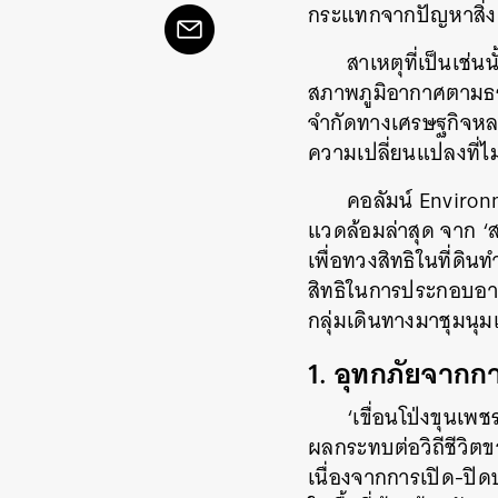
กระแทกจากปัญหาสิ่
สาเหตุที่เป็นเช่น
สภาพภูมิอากาศตามธรรม
จำกัดทางเศรษฐกิจหลา
ความเปลี่ยนแปลงที่ไม
คอลัมน์ Environm
แวดล้อมล่าสุด จาก ‘ส
เพื่อทวงสิทธิในที่ด
สิทธิในการประกอบอาช
กลุ่มเดินทางมาชุมนุม
1. อุทกภัยจากกา
‘เขื่อนโป่งขุนเพชร
ผลกระทบต่อวิถีชีวิต
เนื่องจากการเปิด-ปิดป