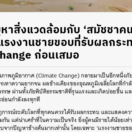
ญหาสิ่งแวดล้อมกับ ‘สมัชชาคน
มแรงงานชายขอบที่รับผลกระ
Change ก่อนเสมอ
ภาพภูมิอากาศ (Climate Change) กลายมาเป็นอีกหนึ่งภัย
าความยากจน ผลข้างเคียงของอุณหภูมิเฉลี่ยโลกที่กำลังเพ
รษ ผ่านทั้งภัยพิบัติธรรมชาติที่รุนแรงและเกิดบ่อยขึ้น
ะอ่อนกำลังลงทุกที
ากฏการณ์ระดับโลกที่ทุกคนควรได้รับผลกระทบ และแสดงควา
กัน แต่น่าเศร้าที่ในความเป็นจริง ยิ่งผู้คนมีรายได้น้อยเท่
จากปัญหาข้างต้นมากเท่านั้น โดยเฉพาะ ‘แรงงานชายขอบ’