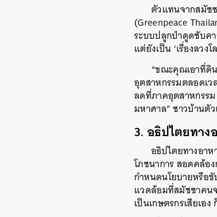
ตัวแทนจากสมัชช
(Greenpeace Thailand
ระบบปลูกป่าดูดซับคาร์
แต่ยังเป็น ‘เรื่องลวงโ
“ขณะคุณเอาที่ดิน
อุตสาหกรรมตลอดเวลา 
ลดที่ภาคอุตสาหกรรม
มหาศาล” ชาวบ้านตัว
3. อธิปไตยทาง
อธิปไตยทางอาหาร
โภชนาการ สอดคล้องก
กำหนดนโยบายหรือขับ
แวดล้อมที่สมัชชาคนจ
เป็นเกษตรกรเสียเอง ก