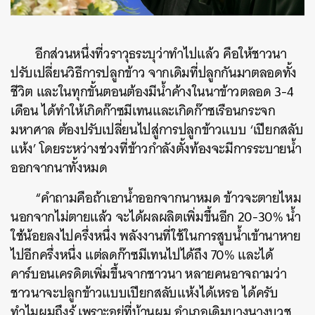
อีกส่วนหนึ่งที่วราวุธระบุว่าทำไปแล้ว คือให้ชาวนา
ปรับเปลี่ยนวิธีการปลูกข้าว จากเดิมที่ปลูกกันมาตลอดทั้ง
ค้นหา
ชีวิต และในทุกขั้นตอนต้องมีน้ำค้างในนาข้าวตลอด 3-4
SHARE
TWEET
LINE
EMAIL
เดือน ได้ทำให้เกิดก๊าซมีเทนและเกิดก๊าซเรือนกระจก
มหาศาล ต้องปรับเปลี่ยนไปสู่การปลูกข้าวแบบ ‘เปียกสลับ
แห้ง’ โดยระหว่างช่วงที่ข้าวกำลังตั้งท้องจะมีการระบายน้ำ
ออกจากนาทั้งหมด
“คำถามคือถ้าเอาน้ำออกจากนาหมด ข้าวจะตายไหม
นอกจากไม่ตายแล้ว จะได้ผลผลิตเพิ่มขึ้นอีก 20-30% น้ำ
ใช้น้อยลงไปครึ่งหนึ่ง พลังงานที่ใช้ในการสูบน้ำเข้านาหาย
ไปอีกครึ่งหนึ่ง แต่ลดก๊าซมีเทนไปได้ถึง 70% และได้
คาร์บอนเครดิตเพิ่มขึ้นจากชาวนา หลายคนอาจถามว่า
ชาวนาจะปลูกข้าวแบบเปียกสลับแห้งได้เหรอ ได้ครับ
ทำไมผมถึงรู้ เพราะอยู่ที่บ้านผม อำเภอเดิมบางนางบวช