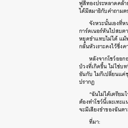
ฟูสีทองประหลาดคล้ายบ
ได้มีสมาธิกับคำถามต
จังหวะนั้นเองที่ห
การ์ดเนอร์หันไปสบตา
หยุดขำแทบไม่ได้ แม้
กลั้นหัวเราะคงไว้ซึ่ง
หลังจากโชว์ออกอ
ค้
ป่วงที่เกิดขึ้น ไม่ใช
อันกับ ไมกีเปลี่ยนแค่
ปรากฏ
“ฉันไม่ได้เตรียมใ
ต้องทำโชว์นี้เละเทะแ
จะมีเสียงขำของฉันตา
ที่มา: