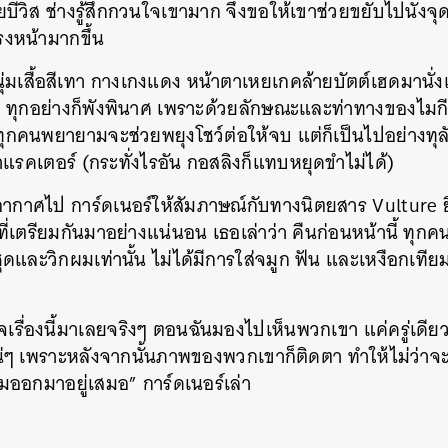
ีวิส ช่างรู้สึกกวนใจเขามาก จึงขอให้เขาช่วยขยับไปนั่งจุ
รงหน้ามากขึ้น
นุ่มเสื้อสีเทา กางเกงแดง หน้าตาเหยเกคล้ายบัตต์เฮดมานั่งแท
 ทุกอย่างก็พังพินาศ เพราะด้วยลักษณะและท่าทางของ
ไมก
ทุกคนพยายามจะช่วยพยุงโชว์ต่อให้จบ แต่ก็เป็นไปอย่างทุล
คาแรคเตอร์
(กระทั่ง
ไรอัน กอสลิงก็แทบหยุดขำไม่ได้
)
ากาศไป การ์ดเนอร์ให้สัมภาษณ์กับทางนิตยสาร Vulture 
นหา
่บทที่เตรียมกันมาอย่างแน่นอน เธอเล่าว่า คืนก่อนหน้านี้ ท
SHARE
TWEET
LINE
EMAIL
ชุดและวิกผมเท่านั้น ไม่ได้มีการใส่จมูก ฟัน และเหงือกเทียม
จเรื่องนี้มาเลยจริงๆ ตอนฉันมองไปเห็นพวกเขา แค่ครู่เดียว 
น่ๆ เพราะหลังจากนั้นภาพของพวกเขาก็ติดตา ทำให้ไม่ว่าจ
มออกมาอยู่เสมอ” การ์ดเนอร์เล่า