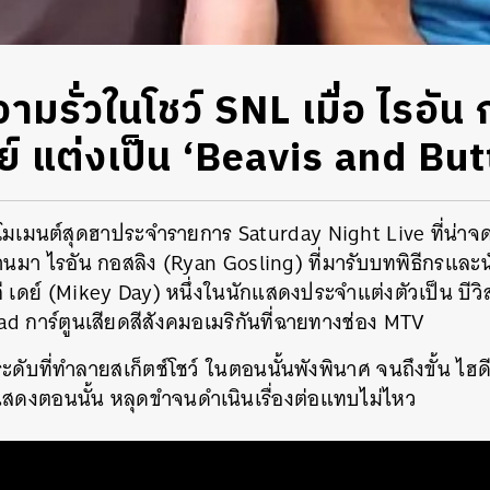
วามรั่วในโชว์ SNL เมื่อ ไรอัน
ย์ แต่งเป็น ‘Beavis and Bu
โมเมนต์สุดฮาประจำรายการ Saturday Night Live ที่น่าจดจำ
่านมา ไรอัน กอสลิง (Ryan Gosling) ที่มารับบทพิธีกรแล
ี เดย์ (Mikey Day) หนึ่งในนักแสดงประจำแต่งตัวเป็น บีวิ
d การ์ตูนเสียดสีสังคมอเมริกันที่ฉายทางช่อง MTV
ระดับที่ทำลาย
สเก็ตช์โชว์ ในตอนนั้นพังพินาศ จนถึงขั้น ไฮด
แสดงตอนนั้น หลุดขำจนดำเนินเรื่องต่อแทบไม่ไหว