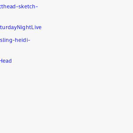
tthead-sketch-
urdayNightLive
sling-heidi-
tHead