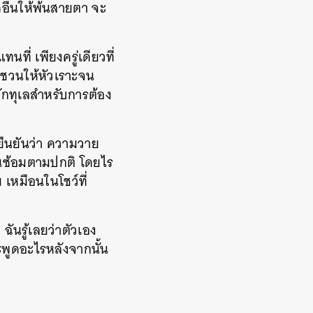
ดอื่นให้พ้นสายตา จะ
นที่ เพียงครู่เดียวที่
ีชวนให้หัวเราะจน
ักทุเลสำหรับการต้อง
ยืนยันว่า ความวาย
ุกคนซ้อมตามปกติ โดยไร
 เหมือนในโชว์ที่
ฉันรู้เลยว่าตัวเอง
ะพูดอะไรหลังจากนั้น