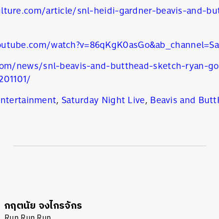
lture.com/article/snl-heidi-gardner-beavis-and-bu
outube.com/watch?v=86qKgK0asGo&ab_channel=Sat
.com/news/snl-beavis-and-butthead-sketch-ryan-go
201101/
Entertainment
,
Saturday Night Live
,
Beavis and But
กฤตนัย จงไกรจักร
Run Run Run