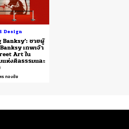
d Design
g Banksy’: ชายผู้
์ Banksy เทพเจ้า
treet Art ใน
มแห่งศีลธรรมและ
ม
พร ทองชัย