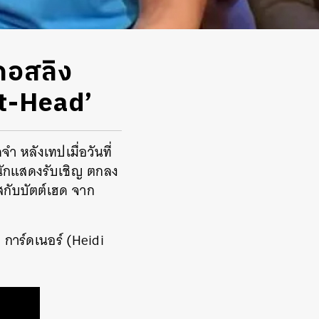
 กอสลิง
tt-Head’
 หลังเทปเมื่อวันที่
ะนักแสดงรับเชิญ ตกลง
สกับบัตต์เฮด จาก
ี การ์ดเนอร์ (Heidi