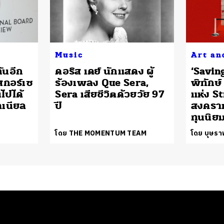
Music
Art an
ันอีก
ดอริส เดย์ นักแสดง ผู้
‘Savin
 สกอร์เซ
ร้องเพลง Que Sera,
พิทักษ
ไปได้
Sera เสียชีวิตด้วยวัย 97
แห่ง S
เนียล
ปี
สงครา
ทุนนิย
โดย THE MOMENTUM TEAM
โดย บุษรา