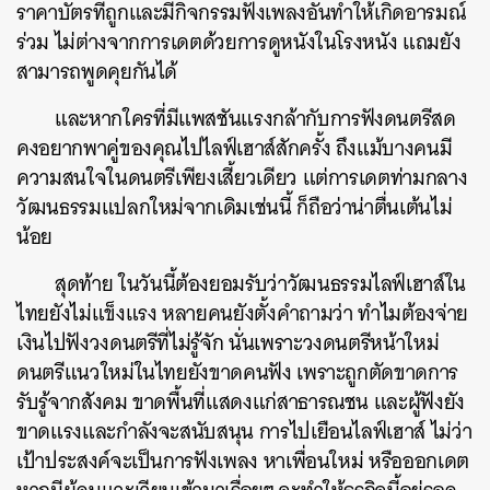
ราคาบัตรที่ถูกและมีกิจกรรมฟังเพลงอันทำให้เกิดอารมณ์
ร่วม ไม่ต่างจากการเดตด้วยการดูหนังในโรงหนัง แถมยัง
สามารถพูดคุยกันได้
และหากใครที่มีแพสชันแรงกล้ากับการฟังดนตรีสด
คงอยากพาคู่ของคุณไปไลฟ์เฮาส์สักครั้ง ถึงแม้บางคนมี
ความสนใจในดนตรีเพียงเสี้ยวเดียว แต่การเดตท่ามกลาง
วัฒนธรรมแปลกใหม่จากเดิมเช่นนี้ ก็ถือว่าน่าตื่นเต้นไม่
น้อย
สุดท้าย ในวันนี้ต้องยอมรับว่าวัฒนธรรมไลฟ์เฮาส์ใน
ไทยยังไม่แข็งแรง หลายคนยังตั้งคำถามว่า ทำไมต้องจ่าย
เงินไปฟังวงดนตรีที่ไม่รู้จัก นั่นเพราะวงดนตรีหน้าใหม่
ดนตรีแนวใหม่ในไทยยังขาดคนฟัง เพราะถูกตัดขาดการ
รับรู้จากสังคม ขาดพื้นที่แสดงแก่สาธารณชน และผู้ฟังยัง
ขาดแรงและกำลังจะสนับสนุน การไปเยือนไลฟ์เฮาส์ ไม่ว่า
เป้าประสงค์จะเป็นการฟังเพลง หาเพื่อนใหม่ หรือออกเดต