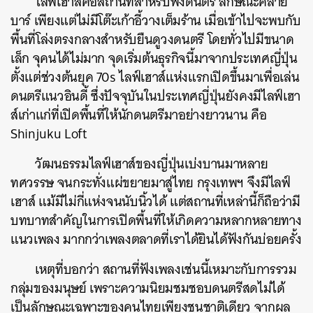
ไลฟ์เฮาส์คือสถานที่สำหรับฟังดนตรี ลักษณะคล้าย
บาร์ เพียงแต่ไม่มีโต๊ะเก้าอี้วางเต็มร้าน เมื่อเข้าไปจะพบกับ
พื้นที่โล่งตรงกลางสำหรับยืนดูวงดนตรี โดยทั่วไปมีขนาด
เล็ก จุคนได้ไม่มาก จุดเริ่มต้นธุรกิจนี้มาจากประเทศญี่ปุ่น
ตั้งแต่ช่วงต้นยุค 70s ไลฟ์เฮาส์แห่งแรกเปิดขึ้นมาเพื่อเล่น
ดนตรีแนวอินดี้ ซึ่งปัจจุบันในประเทศญี่ปุ่นยังคงมีไลฟ์เฮา
ส์เก่าแก่ที่เปิดพื้นที่ให้นักดนตรีมาอย่างยาวนาน คือ
Shinjuku Loft
วัฒนธรรมไลฟ์เฮาส์ของญี่ปุ่นเบ่งบานมาหลาย
ทศวรรษ จนกระทั่งแผ่ขยายมาสู่ไทย กรุงเทพฯ จึงมีไลฟ์
เฮาส์ แม้มีไม่กี่แห่งจนนับนิ้วได้ แต่สถานที่เหล่านี้ก็ถือว่ามี
บทบาทสำคัญในการเปิดพื้นที่ให้เกิดความหลากหลายทาง
แนวเพลง มากกว่าเพลงตลาดที่เราได้ยินได้ฟังกันบ่อยครั้ง
เหตุที่บอกว่า สถานที่ฟังเพลงเช่นนี้เหมาะกับการรวม
กลุ่มของมนุษย์ เพราะความนิยมชมชอบดนตรีสดไม่ได้
เป็นลักษณะเฉพาะของคนไทยเพียงชนชาติเดียว จากผล