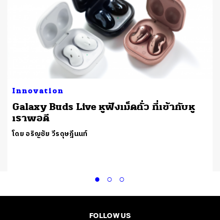
Innovation
Galaxy Buds Live หูฟังเม็ดถั่ว ที่เข้ากับหู
เราพอดี
โดย อริญชัย วีรดุษฎีนนท์
FOLLOW US