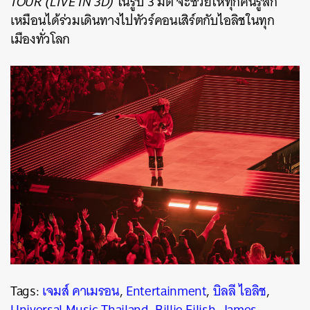
TOUR (LIVE IN 3D)
ในรูป 3 มิติ จะช่วยให้ทุกคนรู้สึก
เหมือนได้ร่วมเดินทางไปทัวร์คอนเสิร์ตกับไอลิชในทุก
เมืองทั่วโลก
Tags:
เจมส์ คาเมรอน
,
Entertainment
,
บิลลี ไอลิช
,
Universal Music Thailand
,
Billie Eilish
,
James