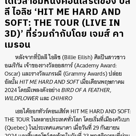
ได้เวลาชมหนังคอนเสิร์ตของ บิล
ลี ไอลิช ‘HIT ME HARD AND
SOFT: THE TOUR (LIVE IN
3D)’ ที่ร่วมกำกับโดย เจมส์ คา
เมรอน
หลังจากที่บิลลี ไอลิช (Billie Eilish) ศิลปินสาวชาว
อเมริกัน เจ้าของรางวัลออสการ์ (
Academy Award:
Oscar)
และรางวัลแกรมมี (
Grammy Awards
) ปล่อย
อัลบั้ม
HIT ME HARD AND SOFT
เมื่อเดือนพฤษภาคม
2024 โดยมีเพลงดังอย่าง
BIRD OF A FEATHER
,
WILDFLOWER
และ
CHIHIRO
เธอได้ออกทัวร์คอนเสิร์ต HIT ME HARD AND SOFT:
THE TOUR ในหลายประเทศทั่วโลก โดยเริ่มที่เมืองควิเบก
(
Quebec
) ในประเทศแคนาดา เมื่อวันที่ 29 กันยายน
2024 และสิ้นสุดโชว์สุดท้ายในวันที่ 23 พฤศจิกายนที่ผ่าน