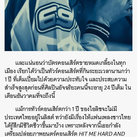
และแน่นอนว่าบัตรคอนเสิร์ตขายหมดเกลี้ยงในทุก
เมือง เรียกได้ว่าเป็นทัวร์คอนเสิร์ตที่กินระยะเวลานานกว่า
1 ปี ที่เต็มเปี่ยมไปด้วยความประทับใจ และประสบความ
สำเร็จสูงสุดก่อนที่ศิลปินอัจฉริยะคนนี้จะอายุ 24 ปีเต็ม ใน
เดือนธันวาคมที่จะถึงนี้
แม้การทัวร์คอนเสิร์ตกว่า 1 ปี ของไอลิชจะไม่มี
ประเทศไทยอยู่ในลิสต์ ทว่ายังมีเรื่องให้แฟนเพลงชาวไทย
ได้รู้สึกมีชีวิตชีวาขึ้นมาบ้าง เพราะหลังจากนี้เธอกำลัง
เตรียมปล่อยภาพยนตร์คอนเสิร์ต
HIT ME HARD AND